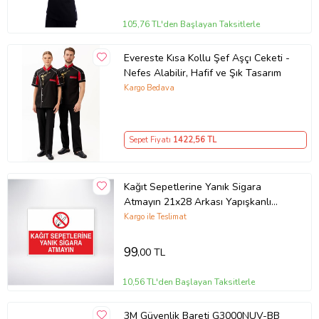
105,76 TL'den Başlayan Taksitlerle
Evereste Kısa Kollu Şef Aşçı Ceketi -
Nefes Alabilir, Hafif ve Şık Tasarım
Kargo Bedava
Sepet Fiyatı
1422
,56 TL
Kağıt Sepetlerine Yanık Sigara
Atmayın 21x28 Arkası Yapışkanlı
Levha
Kargo ile Teslimat
99
,00 TL
10,56 TL'den Başlayan Taksitlerle
3M Güvenlik Bareti G3000NUV-BB