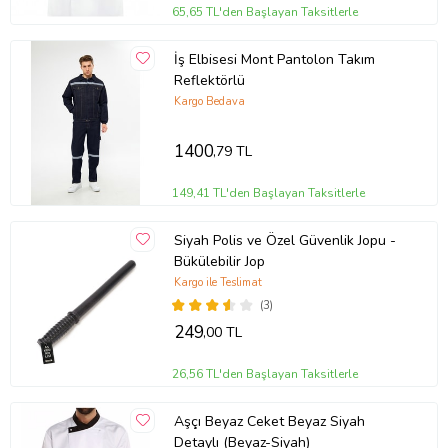
65,65 TL'den Başlayan Taksitlerle
İş Elbisesi Mont Pantolon Takım
Reflektörlü
Kargo Bedava
1400
,79 TL
149,41 TL'den Başlayan Taksitlerle
Siyah Polis ve Özel Güvenlik Jopu -
Bükülebilir Jop
Kargo ile Teslimat
(3)
249
,00 TL
26,56 TL'den Başlayan Taksitlerle
Aşçı Beyaz Ceket Beyaz Siyah
Detaylı (Beyaz-Siyah)