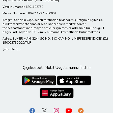
Kayıtlı E-Posta Adresi:
[email protected]
Vergi Numarası: 6201192752
Mersis Numarası: 0620119275200001
İletişim: Satıcının Çiçeksepeti tarafından teyit edilmiş iletişim bilgileri ile
birlikte tacir/esnaf/sanatkar olan satıcılar için merkez adresi;
tacir/esnaf/sanatkar olmayan satıcılar için merkez adresinin bulunduğu il
bilgisi, ad, soyad ve T.C. kimlik numarası kayıt altında bulunmaktadır.
Adres: SÜMER MAH. 2244 SK. NO: 2 İÇ KAPI NO: 1 MERKEZEFENDİ/DENİZLİ
1500037309/20/TUR
Şehir: Denizli
Çiçeksepeti Mobil Uygulamamızı İndirin