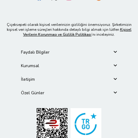
Çiçeksepeti olarak kişisel verilerinizin gizliliğini önemsiyoruz. Şirketimizin
kişisel veri işleme süreçleri hakkında detaylı bilgi almak için lütfen
Kişisel
Verilerin Korunması ve Gizlilik Politikası
’nı inceleyiniz.
Faydalı Bilgiler
Kurumsal
İletişim
Özel Günler