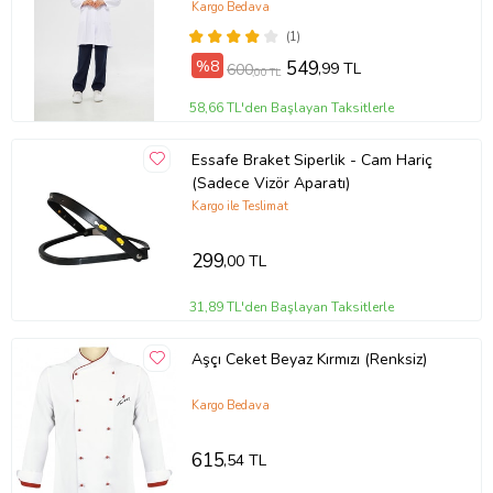
Kargo Bedava
(1)
%8
549
,99 TL
600
,00 TL
58,66 TL'den Başlayan Taksitlerle
Essafe Braket Siperlik - Cam Hariç
(Sadece Vizör Aparatı)
Kargo ile Teslimat
299
,00 TL
31,89 TL'den Başlayan Taksitlerle
Aşçı Ceket Beyaz Kırmızı (Renksiz)
Kargo Bedava
615
,54 TL