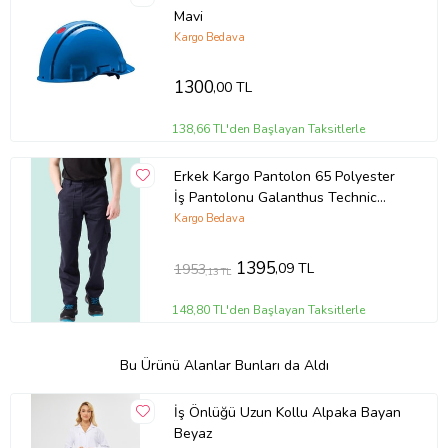
Mavi
Kargo Bedava
1300
,00 TL
138,66 TL'den Başlayan Taksitlerle
Erkek Kargo Pantolon 65 Polyester
İş Pantolonu Galanthus Technic
Cepli Rahat Kalıp (Lacivert)
Kargo Bedava
1395
,09 TL
1953
,13 TL
148,80 TL'den Başlayan Taksitlerle
Bu Ürünü Alanlar Bunları da Aldı
İş Önlüğü Uzun Kollu Alpaka Bayan
Beyaz