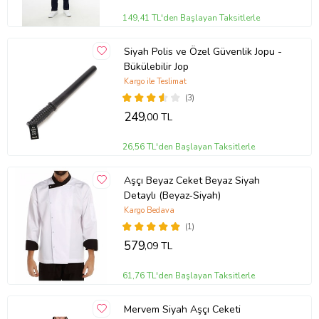
149,41 TL'den Başlayan Taksitlerle
Siyah Polis ve Özel Güvenlik Jopu -
Bükülebilir Jop
Kargo ile Teslimat
(3)
249
,00 TL
26,56 TL'den Başlayan Taksitlerle
Aşçı Beyaz Ceket Beyaz Siyah
Detaylı (Beyaz-Siyah)
Kargo Bedava
(1)
579
,09 TL
61,76 TL'den Başlayan Taksitlerle
Mervem Siyah Aşçı Ceketi