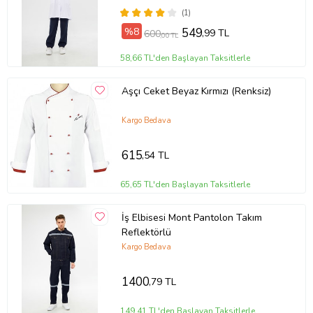
(1)
%8
549
,99 TL
600
,00 TL
58,66 TL'den Başlayan Taksitlerle
Aşçı Ceket Beyaz Kırmızı (Renksiz)
Kargo Bedava
615
,54 TL
65,65 TL'den Başlayan Taksitlerle
İş Elbisesi Mont Pantolon Takım
Reflektörlü
Kargo Bedava
1400
,79 TL
149,41 TL'den Başlayan Taksitlerle