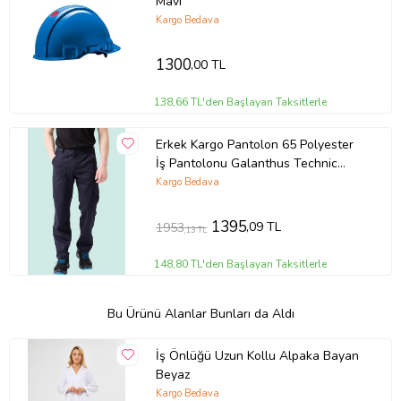
Mavi
Kargo Bedava
1300
,00 TL
138,66 TL'den Başlayan Taksitlerle
Erkek Kargo Pantolon 65 Polyester
İş Pantolonu Galanthus Technic
Cepli Rahat Kalıp (Lacivert)
Kargo Bedava
1395
,09 TL
1953
,13 TL
148,80 TL'den Başlayan Taksitlerle
Bu Ürünü Alanlar Bunları da Aldı
İş Önlüğü Uzun Kollu Alpaka Bayan
Beyaz
Kargo Bedava