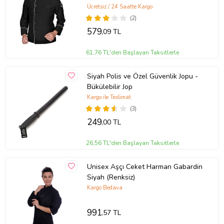
Ücretsiz / 24 Saatte Kargo
(2)
579
,09 TL
61,76 TL'den Başlayan Taksitlerle
Siyah Polis ve Özel Güvenlik Jopu -
Bükülebilir Jop
Kargo ile Teslimat
(3)
249
,00 TL
26,56 TL'den Başlayan Taksitlerle
Unisex Aşçı Ceket Harman Gabardin
Siyah (Renksiz)
Kargo Bedava
991
,57 TL