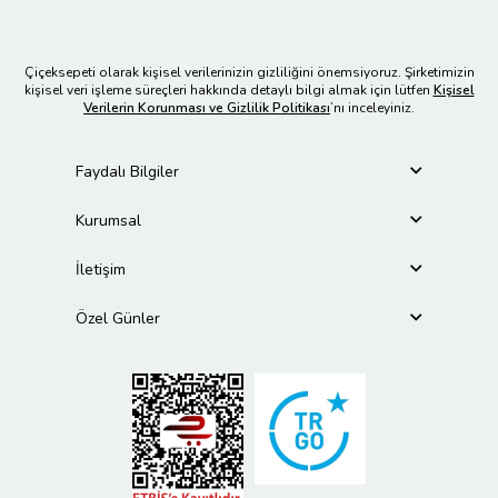
Çiçeksepeti olarak kişisel verilerinizin gizliliğini önemsiyoruz. Şirketimizin
kişisel veri işleme süreçleri hakkında detaylı bilgi almak için lütfen
Kişisel
Verilerin Korunması ve Gizlilik Politikası
’nı inceleyiniz.
Faydalı Bilgiler
Kurumsal
İletişim
Özel Günler