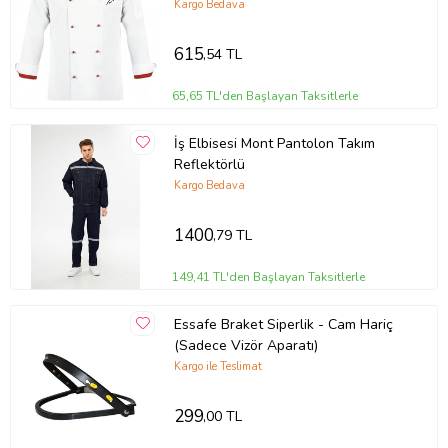
Kargo Bedava
615
,54 TL
65,65 TL'den Başlayan Taksitlerle
İş Elbisesi Mont Pantolon Takım
Reflektörlü
Kargo Bedava
1400
,79 TL
149,41 TL'den Başlayan Taksitlerle
Essafe Braket Siperlik - Cam Hariç
(Sadece Vizör Aparatı)
Kargo ile Teslimat
299
,00 TL