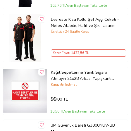
105,76 TL'den Başlayan Taksitlerle
Evereste Kısa Kollu Şef Aşçı Ceketi -
Nefes Alabilir, Hafif ve Şık Tasarım
Ücretsiz / 24 Saatte Kargo
Sepet Fiyatı
1422
,56 TL
Kağıt Sepetlerine Yanık Sigara
Atmayın 21x28 Arkası Yapışkanlı
Levha
Kargo ile Teslimat
99
,00 TL
10,56 TL'den Başlayan Taksitlerle
3M Güvenlik Bareti G3000NUV-BB