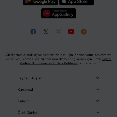
Çiçeksepeti olarak kişisel verilerinizin gizliliğini önemsiyoruz. Şirketimizin
kişisel veri işleme süreçleri hakkında detaylı bilgi almak için lütfen
Kişisel
Verilerin Korunması ve Gizlilik Politikası
’nı inceleyiniz.
Faydalı Bilgiler
Kurumsal
İletişim
Özel Günler