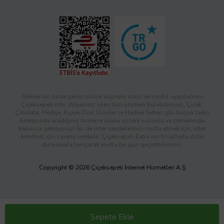
Türkiye’nin önde gelen online alışveriş sitesi ve mobil uygulaması
Çiçeksepeti’nde, ihtiyacınız olan tüm ürünleri bulabilirsiniz. Çiçek,
Çikolata, Hediye, Kişiye Özel Ürünler ve Hediye Setleri gibi birçok farklı
kategoride aradığınız binlerce ürünü sizlere sunuyor ve zamanında
kapınıza getiriyoruz! Siz de ister sevdiklerinizi mutlu etmek için, ister
kendiniz için sipariş verebilir; Çiçeksepeti Extra’nın fırsatlarla dolu
dünyasıyla tanışarak mutlu bir gün geçirebilirsiniz.
Copyright © 2026 Çiçeksepeti İnternet Hizmetleri A.Ş
Sepete Ekle