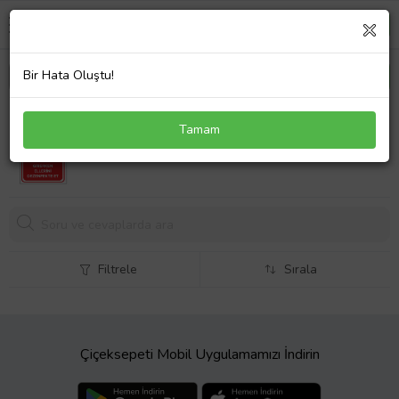
Bir Hata Oluştu!
MIGNATIS - İmalat Sahasına Girerken Ellerini
Tamam
Dezenfekte Et Levhası - Sac Malzeme 25x35cm
729,
99 TL
Filtrele
Sırala
Çiçeksepeti Mobil Uygulamamızı İndirin