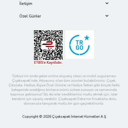
İletişim
Özel Günler
Türkiye’nin önde gelen online alışveriş sitesi ve mobil uygulaması
Çiçeksepeti’nde, ihtiyacınız olan tüm ürünleri bulabilirsiniz. Çiçek,
Çikolata, Hediye, Kişiye Özel Ürünler ve Hediye Setleri gibi birçok farklı
kategoride aradığınız binlerce ürünü sizlere sunuyor ve zamanında
kapınıza getiriyoruz! Siz de ister sevdiklerinizi mutlu etmek için, ister
kendiniz için sipariş verebilir; Çiçeksepeti Extra’nın fırsatlarla dolu
dünyasıyla tanışarak mutlu bir gün geçirebilirsiniz.
Copyright © 2026 Çiçeksepeti İnternet Hizmetleri A.Ş