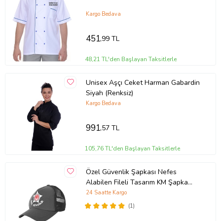
Kargo Bedava
451
,99 TL
48,21 TL'den Başlayan Taksitlerle
Unisex Aşçı Ceket Harman Gabardin
Siyah (Renksiz)
Kargo Bedava
991
,57 TL
105,76 TL'den Başlayan Taksitlerle
Özel Güvenlik Şapkası Nefes
Alabilen Fileli Tasarım KM Şapka
FÜME
24 Saatte Kargo
(1)