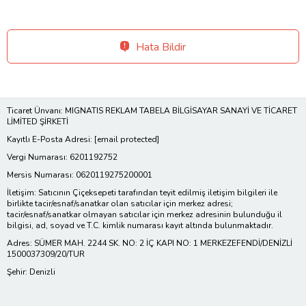
Hata Bildir
Ticaret Ünvanı: MIGNATIS REKLAM TABELA BİLGİSAYAR SANAYİ VE TİCARET
LİMİTED ŞİRKETİ
Kayıtlı E-Posta Adresi:
[email protected]
Vergi Numarası: 6201192752
Mersis Numarası: 0620119275200001
İletişim: Satıcının Çiçeksepeti tarafından teyit edilmiş iletişim bilgileri ile
birlikte tacir/esnaf/sanatkar olan satıcılar için merkez adresi;
tacir/esnaf/sanatkar olmayan satıcılar için merkez adresinin bulunduğu il
bilgisi, ad, soyad ve T.C. kimlik numarası kayıt altında bulunmaktadır.
Adres: SÜMER MAH. 2244 SK. NO: 2 İÇ KAPI NO: 1 MERKEZEFENDİ/DENİZLİ
1500037309/20/TUR
Şehir: Denizli