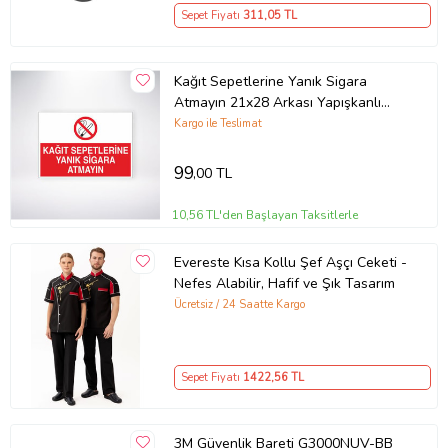
Sepet Fiyatı
311
,05 TL
Kağıt Sepetlerine Yanık Sigara
Atmayın 21x28 Arkası Yapışkanlı
Levha
Kargo ile Teslimat
99
,00 TL
10,56 TL'den Başlayan Taksitlerle
Evereste Kısa Kollu Şef Aşçı Ceketi -
Nefes Alabilir, Hafif ve Şık Tasarım
Ücretsiz / 24 Saatte Kargo
Sepet Fiyatı
1422
,56 TL
3M Güvenlik Bareti G3000NUV-BB