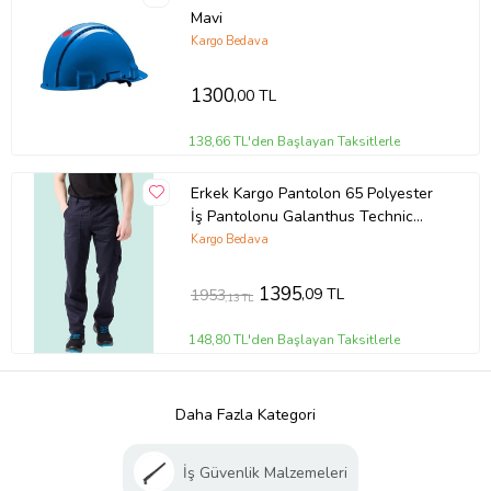
Mavi
Kargo Bedava
1300
,00 TL
138,66 TL'den Başlayan Taksitlerle
Erkek Kargo Pantolon 65 Polyester
İş Pantolonu Galanthus Technic
Cepli Rahat Kalıp (Lacivert)
Kargo Bedava
1395
,09 TL
1953
,13 TL
148,80 TL'den Başlayan Taksitlerle
Daha Fazla Kategori
İş Güvenlik Malzemeleri