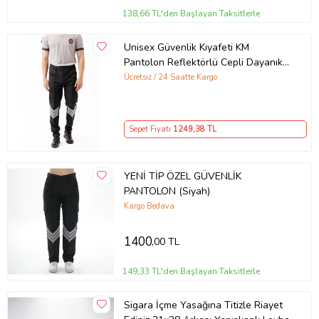
138,66 TL'den Başlayan Taksitlerle
Unisex Güvenlik Kıyafeti KM
Pantolon Reflektörlü Cepli Dayanıklı
Kumaş Özel Güvenlik Personel
Ücretsiz / 24 Saatte Kargo
Pantol
Sepet Fiyatı
1249
,38 TL
YENİ TİP ÖZEL GÜVENLİK
PANTOLON (Siyah)
Kargo Bedava
1400
,00 TL
149,33 TL'den Başlayan Taksitlerle
Sigara İçme Yasağına Titizle Riayet