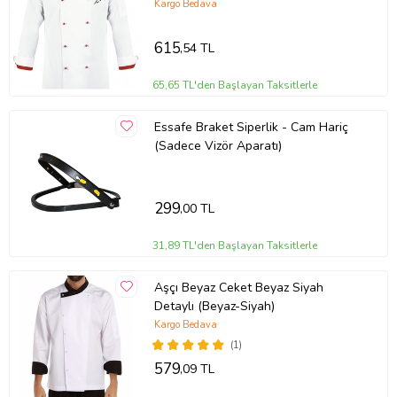
Kargo Bedava
615
,54 TL
65,65 TL'den Başlayan Taksitlerle
Essafe Braket Siperlik - Cam Hariç
(Sadece Vizör Aparatı)
299
,00 TL
31,89 TL'den Başlayan Taksitlerle
Aşçı Beyaz Ceket Beyaz Siyah
Detaylı (Beyaz-Siyah)
Kargo Bedava
(1)
579
,09 TL