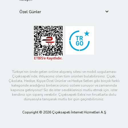
Özel Günler
Türkiye’nin önde gelen online alışveriş sitesi ve mobil uygulaması
Çiçeksepeti’nde, ihtiyacınız olan tüm ürünleri bulabilirsiniz. Çiçek,
Çikolata, Hediye, Kişiye Özel Ürünler ve Hediye Setleri gibi birçok farklı
kategoride aradığınız binlerce ürünü sizlere sunuyor ve zamanında
kapınıza getiriyoruz! Siz de ister sevdiklerinizi mutlu etmek için, ister
kendiniz için sipariş verebilir; Çiçeksepeti Extra’nın fırsatlarla dolu
dünyasıyla tanışarak mutlu bir gün geçirebilirsiniz.
Copyright © 2026 Çiçeksepeti İnternet Hizmetleri A.Ş