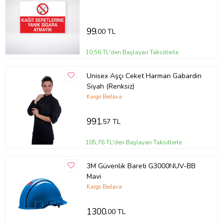
Levha
99
,00 TL
10,56 TL'den Başlayan Taksitlerle
Unisex Aşçı Ceket Harman Gabardin
Siyah (Renksiz)
Kargo Bedava
991
,57 TL
105,76 TL'den Başlayan Taksitlerle
3M Güvenlik Bareti G3000NUV-BB
Mavi
Kargo Bedava
1300
,00 TL