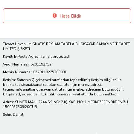
Hata Bildir
Ticaret Ünvanı: MIGNATIS REKLAM TABELA BİLGİSAYAR SANAYİ VE TİCARET
LİMİTED ŞİRKETİ
Kayıtlı E-Posta Adresi:
[email protected]
Vergi Numarası: 6201192752
Mersis Numarası: 0620119275200001
İletişim: Satıcının Çiçeksepeti tarafından teyit edilmiş iletişim bilgileri ile
birlikte tacir/esnaf/sanatkar olan satıcılar için merkez adresi;
tacir/esnaf/sanatkar olmayan satıcılar için merkez adresinin bulunduğu il
bilgisi, ad, soyad ve T.C. kimlik numarası kayıt altında bulunmaktadır.
Adres: SÜMER MAH. 2244 SK. NO: 2 İÇ KAPI NO: 1 MERKEZEFENDİ/DENİZLİ
1500037309/20/TUR
Şehir: Denizli