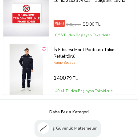
Ediniz 21x28 Arkası Yapışkanlı Levha
%50
99
,00 TL
199
,00 TL
10,56 TL'den Başlayan Taksitlerle
İş Elbisesi Mont Pantolon Takım
Reflektörlü
Kargo Bedava
1400
,79 TL
149,41 TL'den Başlayan Taksitlerle
Daha Fazla Kategori
İş Güvenlik Malzemeleri