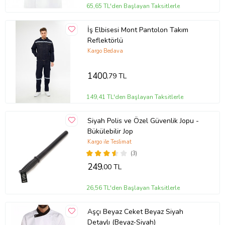
65,65 TL'den Başlayan Taksitlerle
İş Elbisesi Mont Pantolon Takım
Reflektörlü
Kargo Bedava
1400
,79 TL
149,41 TL'den Başlayan Taksitlerle
Siyah Polis ve Özel Güvenlik Jopu -
Bükülebilir Jop
Kargo ile Teslimat
(3)
249
,00 TL
26,56 TL'den Başlayan Taksitlerle
Aşçı Beyaz Ceket Beyaz Siyah
Detaylı (Beyaz-Siyah)