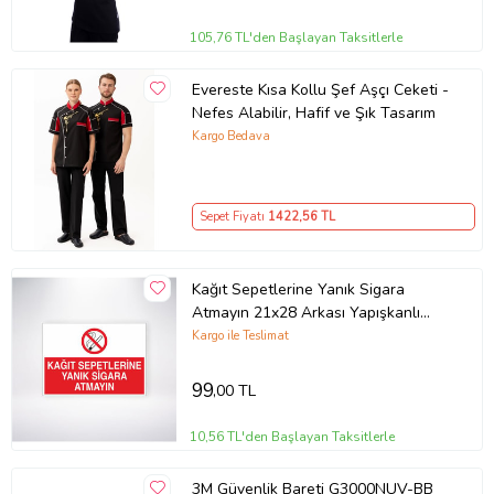
105,76 TL'den Başlayan Taksitlerle
Evereste Kısa Kollu Şef Aşçı Ceketi -
Nefes Alabilir, Hafif ve Şık Tasarım
Kargo Bedava
Sepet Fiyatı
1422
,56 TL
Kağıt Sepetlerine Yanık Sigara
Atmayın 21x28 Arkası Yapışkanlı
Levha
Kargo ile Teslimat
99
,00 TL
10,56 TL'den Başlayan Taksitlerle
3M Güvenlik Bareti G3000NUV-BB