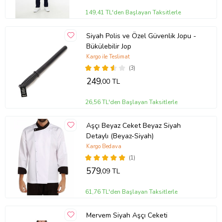
149,41 TL'den Başlayan Taksitlerle
Siyah Polis ve Özel Güvenlik Jopu -
Bükülebilir Jop
Kargo ile Teslimat
(3)
249
,00 TL
26,56 TL'den Başlayan Taksitlerle
Aşçı Beyaz Ceket Beyaz Siyah
Detaylı (Beyaz-Siyah)
Kargo Bedava
(1)
579
,09 TL
61,76 TL'den Başlayan Taksitlerle
Mervem Siyah Aşçı Ceketi