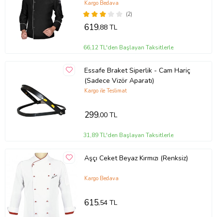
Kargo Bedava
(2)
619
,88 TL
66,12 TL'den Başlayan Taksitlerle
Essafe Braket Siperlik - Cam Hariç
(Sadece Vizör Aparatı)
Kargo ile Teslimat
299
,00 TL
31,89 TL'den Başlayan Taksitlerle
Aşçı Ceket Beyaz Kırmızı (Renksiz)
Kargo Bedava
615
,54 TL