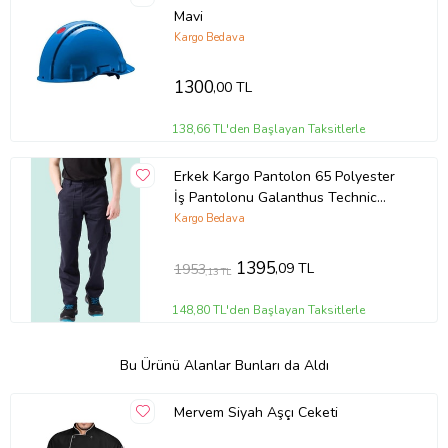
Mavi
Kargo Bedava
1300
,00 TL
138,66 TL'den Başlayan Taksitlerle
Erkek Kargo Pantolon 65 Polyester
İş Pantolonu Galanthus Technic
Cepli Rahat Kalıp (Lacivert)
Kargo Bedava
1395
,09 TL
1953
,13 TL
148,80 TL'den Başlayan Taksitlerle
Bu Ürünü Alanlar Bunları da Aldı
Mervem Siyah Aşçı Ceketi