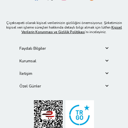
Çiçeksepeti olarak kişisel verilerinizin gizliliğini önemsiyoruz. Şirketimizin
kişisel veri işleme süreçleri hakkında detaylı bilgi almak için lütfen
Kişisel
Verilerin Korunması ve Gizlilik Politikası
’nı inceleyiniz.
Faydalı Bilgiler
Kurumsal
İletişim
Özel Günler