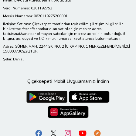
Kayıtlı E-Posta Adresi:
[email protected]
Vergi Numarası: 6201192752
Mersis Numarası: 0620119275200001
İletişim: Satıcının Çiçeksepeti tarafından teyit edilmiş iletişim bilgileri ile
birlikte tacir/esnaf/sanatkar olan satıcılar için merkez adresi;
tacir/esnaf/sanatkar olmayan satıcılar için merkez adresinin bulunduğu il
bilgisi, ad, soyad ve T.C. kimlik numarası kayıt altında bulunmaktadır.
Adres: SÜMER MAH. 2244 SK. NO: 2 İÇ KAPI NO: 1 MERKEZEFENDİ/DENİZLİ
1500037309/20/TUR
Şehir: Denizli
Çiçeksepeti Mobil Uygulamamızı İndirin