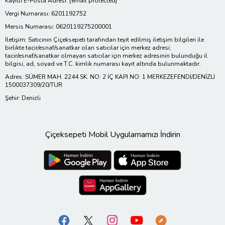
Kayıtlı E-Posta Adresi:
[email protected]
Vergi Numarası: 6201192752
Mersis Numarası: 0620119275200001
İletişim: Satıcının Çiçeksepeti tarafından teyit edilmiş iletişim bilgileri ile
birlikte tacir/esnaf/sanatkar olan satıcılar için merkez adresi;
tacir/esnaf/sanatkar olmayan satıcılar için merkez adresinin bulunduğu il
bilgisi, ad, soyad ve T.C. kimlik numarası kayıt altında bulunmaktadır.
Adres: SÜMER MAH. 2244 SK. NO: 2 İÇ KAPI NO: 1 MERKEZEFENDİ/DENİZLİ
1500037309/20/TUR
Şehir: Denizli
Çiçeksepeti Mobil Uygulamamızı İndirin