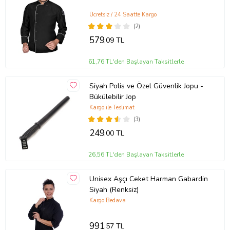
Ücretsiz / 24 Saatte Kargo
(2)
579
,09 TL
61,76 TL'den Başlayan Taksitlerle
Siyah Polis ve Özel Güvenlik Jopu -
Bükülebilir Jop
Kargo ile Teslimat
(3)
249
,00 TL
26,56 TL'den Başlayan Taksitlerle
Unisex Aşçı Ceket Harman Gabardin
Siyah (Renksiz)
Kargo Bedava
991
,57 TL