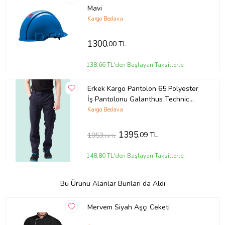
Mavi
Kargo Bedava
1300
,00 TL
138,66 TL'den Başlayan Taksitlerle
Erkek Kargo Pantolon 65 Polyester
İş Pantolonu Galanthus Technic
Cepli Rahat Kalıp (Lacivert)
Kargo Bedava
1395
,09 TL
1953
,13 TL
148,80 TL'den Başlayan Taksitlerle
Bu Ürünü Alanlar Bunları da Aldı
Mervem Siyah Aşçı Ceketi