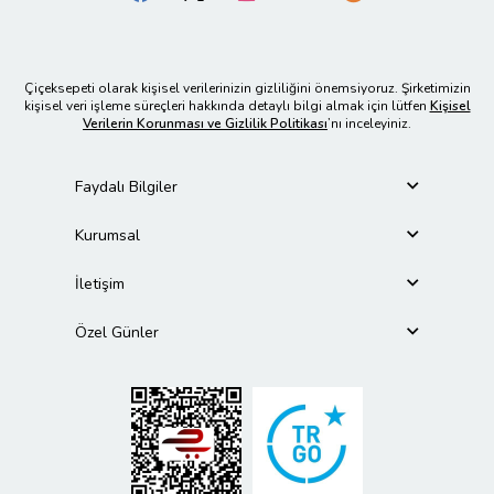
Çiçeksepeti olarak kişisel verilerinizin gizliliğini önemsiyoruz. Şirketimizin
kişisel veri işleme süreçleri hakkında detaylı bilgi almak için lütfen
Kişisel
Verilerin Korunması ve Gizlilik Politikası
’nı inceleyiniz.
Faydalı Bilgiler
Kurumsal
İletişim
Özel Günler