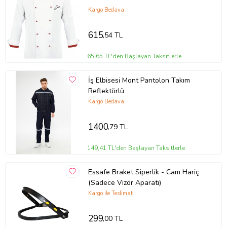
Kargo Bedava
615
,54 TL
65,65 TL'den Başlayan Taksitlerle
İş Elbisesi Mont Pantolon Takım
Reflektörlü
Kargo Bedava
1400
,79 TL
149,41 TL'den Başlayan Taksitlerle
Essafe Braket Siperlik - Cam Hariç
(Sadece Vizör Aparatı)
Kargo ile Teslimat
299
,00 TL