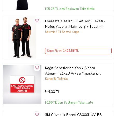
105,76 TL'den Başlayan Taksitlerle
Evereste Kısa Kollu Şef Aşçı Ceketi -
Nefes Alabilir, Hafif ve Şık Tasarım
Ücretsiz / 24 Saatte Kargo
Sepet Fiyatı
1422
,56 TL
Kağıt Sepetlerine Yanık Sigara
Atmayın 21x28 Arkası Yapışkanlı
Levha
Kargo ile Teslimat
99
,00 TL
10,56 TL'den Başlayan Taksitlerle
3M Güvenlik Bareti G3000NUV-BB