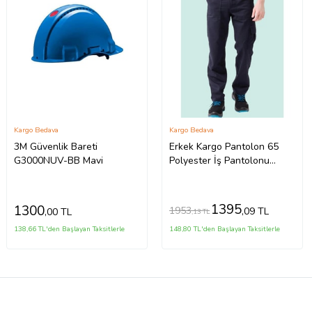
Kargo Bedava
Kargo Bedava
3M Güvenlik Bareti
Erkek Kargo Pantolon 65
G3000NUV-BB Mavi
Polyester İş Pantolonu
Galanthus Technic Cepli
Rahat Kalıp (Lacivert)
1395
1300
1953
,09 TL
,00 TL
,13 TL
138,66 TL'den Başlayan Taksitlerle
148,80 TL'den Başlayan Taksitlerle