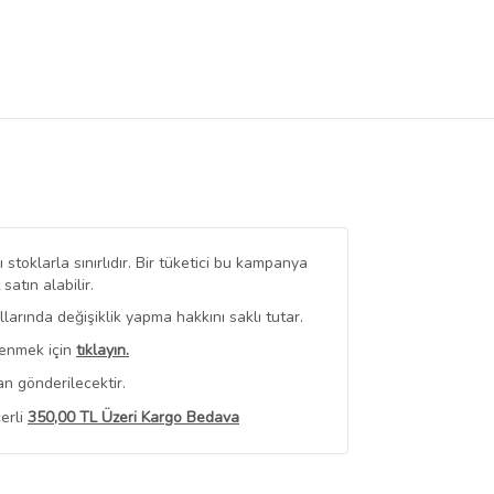
stoklarla sınırlıdır. Bir tüketici bu kampanya
tın alabilir.
arında değişiklik yapma hakkını saklı tutar.
renmek için
tıklayın.
n gönderilecektir.
erli
350,00 TL Üzeri Kargo Bedava
 Görüntüle
iyat bilgileri, satıcı tarafından