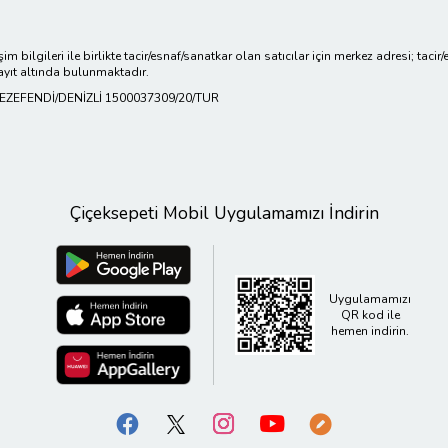
işim bilgileri ile birlikte tacir/esnaf/sanatkar olan satıcılar için merkez adresi; ta
ayıt altında bulunmaktadır.
KEZEFENDİ/DENİZLİ 1500037309/20/TUR
Çiçeksepeti Mobil Uygulamamızı İndirin
Uygulamamızı
QR kod ile
hemen indirin.