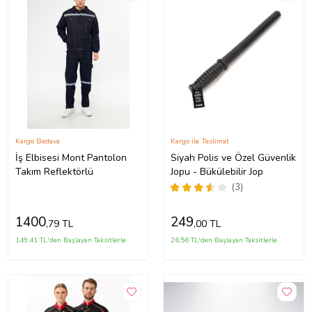
Kargo Bedava
Kargo ile Teslimat
İş Elbisesi Mont Pantolon
Siyah Polis ve Özel Güvenlik
Takım Reflektörlü
Jopu - Bükülebilir Jop
(3)
1400
249
,79 TL
,00 TL
149,41 TL'den Başlayan Taksitlerle
26,56 TL'den Başlayan Taksitlerle