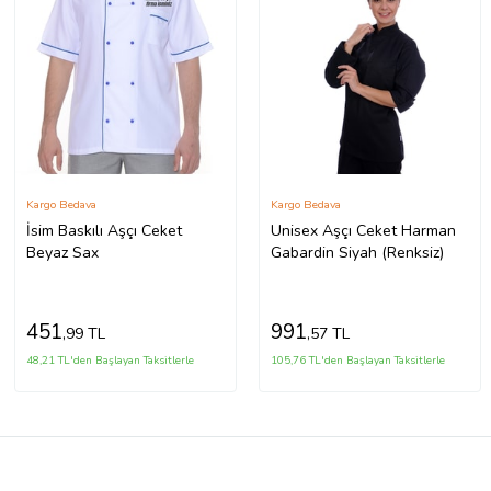
Kargo Bedava
Kargo Bedava
İsim Baskılı Aşçı Ceket
Unisex Aşçı Ceket Harman
Beyaz Sax
Gabardin Siyah (Renksiz)
451
991
,99 TL
,57 TL
48,21 TL'den Başlayan Taksitlerle
105,76 TL'den Başlayan Taksitlerle