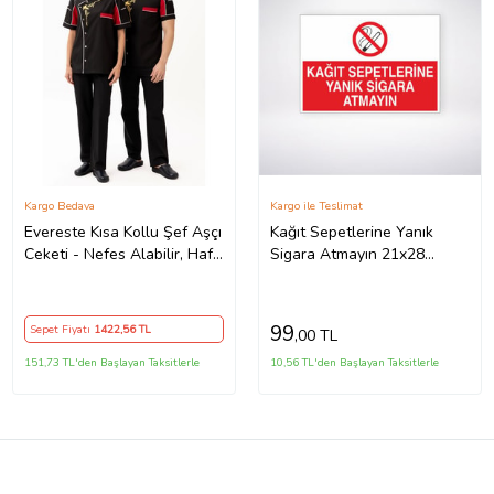
Kargo Bedava
Kargo ile Teslimat
Evereste Kısa Kollu Şef Aşçı
Kağıt Sepetlerine Yanık
Ceketi - Nefes Alabilir, Hafif
Sigara Atmayın 21x28
ve Şık Tasarım
Arkası Yapışkanlı Levha
99
Sepet Fiyatı
1422
,56 TL
,00 TL
151,73 TL'den Başlayan Taksitlerle
10,56 TL'den Başlayan Taksitlerle