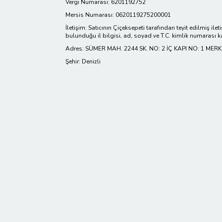
Vergi Numarası: 6201192752
Mersis Numarası: 0620119275200001
İletişim: Satıcının Çiçeksepeti tarafından teyit edilmiş ilet
bulunduğu il bilgisi, ad, soyad ve T.C. kimlik numarası k
Adres: SÜMER MAH. 2244 SK. NO: 2 İÇ KAPI NO: 1 MER
Şehir: Denizli