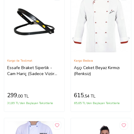
Kargo ile Teslimat
Kargo Bedava
Essafe Braket Siperlik -
Aşçı Ceket Beyaz Kırmızı
Cam Hariç (Sadece Vizör
(Renksiz)
Aparatı)
299
615
,00 TL
,54 TL
31,89 TL'den Başlayan Taksitlerle
65,65 TL'den Başlayan Taksitlerle