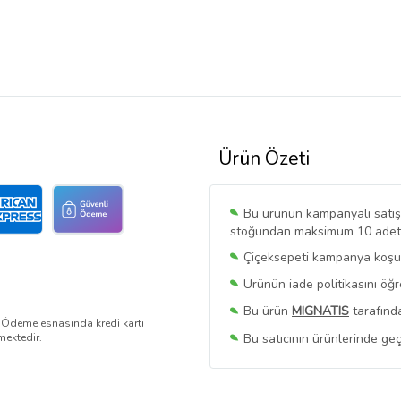
Ürün Özeti
Bu ürünün kampanyalı satışı 
stoğundan maksimum 10 adet sa
Çiçeksepeti kampanya koşull
Ürünün iade politikasını öğ
Bu ürün
MIGNATIS
tarafında
. Ödeme esnasında kredi kartı
Bu satıcının ürünlerinde geç
mektedir.
Bu Satıcının
Tüm Ürünlerini
Ürün sayfasında gördüğünüz f