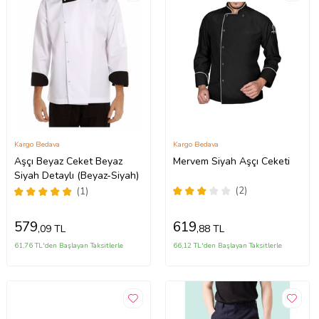
Kargo Bedava
Kargo Bedava
Aşçı Beyaz Ceket Beyaz
Mervem Siyah Aşçı Ceketi
Siyah Detaylı (Beyaz-Siyah)
(2)
(1)
579
619
,09 TL
,88 TL
61,76 TL'den Başlayan Taksitlerle
66,12 TL'den Başlayan Taksitlerle