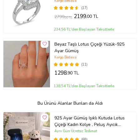
Kargo Bedava
(17)
2199
,00 TL
2799
,00 TL
234,56 TL'den Başlayan Taksitlerle
Beyaz Taşlı Lotus Çiçeği Yüzük-925
Ayar Gümüş
Kargo Bedava
(11)
1298
,90 TL
138,54 TL'den Başlayan Taksitlerle
Bu Ürünü Alanlar Bunları da Aldı
925 Ayar Gümüş Işıklı Kutuda Lotus
Çiçeği Kadın Kolye , Peluş Ayıcık
Anahtarlık Marteniçka Bileklik,
Aynı Gün Ücretsiz Teslimat
Polaroid Fotoğraf Hediye
(68)