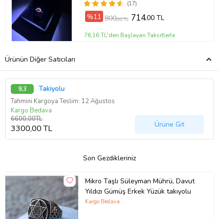
(17)
%11
714
,00 TL
800
,00 TL
76,16 TL'den Başlayan Taksitlerle
Ürünün Diğer Satıcıları
Takiyolu
9,3
Tahmini Kargoya Teslim: 12 Ağustos
Kargo Bedava
6600,00TL
Ürüne Git
3300,00 TL
Son Gezdikleriniz
Mikro Taşlı Süleyman Mührü, Davut
Yıldızı Gümüş Erkek Yüzük takıyolu
Kargo Bedava