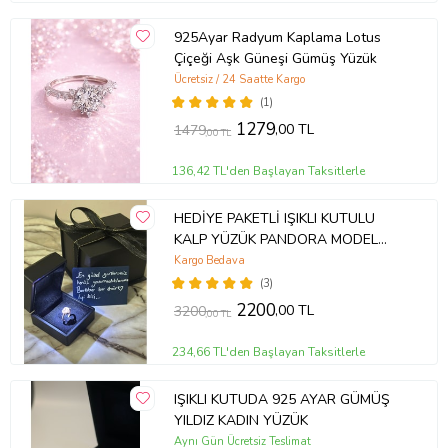
925Ayar Radyum Kaplama Lotus
Çiçeği Aşk Güneşi Gümüş Yüzük
Ücretsiz / 24 Saatte Kargo
(1)
1279
,00 TL
1479
,00 TL
136,42 TL'den Başlayan Taksitlerle
HEDİYE PAKETLİ IŞIKLI KUTULU
KALP YÜZÜK PANDORA MODEL
YÜZÜK
Kargo Bedava
(3)
2200
,00 TL
3200
,00 TL
234,66 TL'den Başlayan Taksitlerle
IŞIKLI KUTUDA 925 AYAR GÜMÜŞ
YILDIZ KADIN YÜZÜK
Aynı Gün Ücretsiz Teslimat