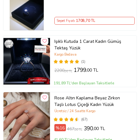
Sepet Fiyatı
1708
,70 TL
Işıklı Kutuda 1 Carat Kadın Gümüş
Tektaş Yüzük
Kargo Bedava
(1)
1799
,00 TL
2200
,00 TL
191,89 TL'den Başlayan Taksitlerle
Rose Altın Kaplama Beyaz Zirkon
Taşlı Lotus Çiçeği Kadın Yüzük
Ücretsiz / 24 Saatte Kargo
(67)
%16
390
,00 TL
467
,00 TL
41,60 TL'den Başlayan Taksitlerle