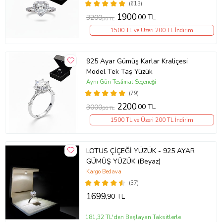
(613)
1900
,00 TL
3200
,00 TL
1500 TL ve Üzeri 200 TL İndirim
925 Ayar Gümüş Karlar Kraliçesi
Model Tek Taş Yüzük
Aynı Gün Teslimat Seçeneği
(79)
2200
,00 TL
3000
,00 TL
1500 TL ve Üzeri 200 TL İndirim
LOTUS ÇİÇEĞİ YÜZÜK - 925 AYAR
GÜMÜŞ YÜZÜK (Beyaz)
Kargo Bedava
(37)
1699
,90 TL
181,32 TL'den Başlayan Taksitlerle