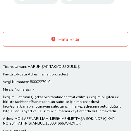
Hata Bildir
Ticaret Ünvanı: HARUN ŞAP-TAKIYOLU GÜMÜŞ
Kayıtlı E-Posta Adresi:
[email protected]
Vergi Numarası: 8000227910
Mersis Numarası: -
İletişim: Satıcının Çiçeksepeti tarafından teyit edilmiş iletişim bilgileri ile
birlikte tacir/esnaf/sanatkar olan satıcılar için merkez adresi;
tacir/esnaf/sanatkar olmayan satıcılar için merkez adresinin bulunduğu il
bilgisi, ad, soyad ve T.C. kimlik numarası kayıt altında bulunmaktadır.
Adres: MOLLAFENARİ MAH. MESİH MEHMETPAŞA SOK. NO7 İÇ KAPI
NO:204 FATİH/ İSTANBUL 1500046663/342/TUR
Şehir: İstanbul