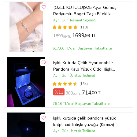
(ÖZEL KUTULU)925 Ayar Gümüş
Rodyumlu Baget Taşlı Bileklik
Aynı Gün Teslimat Seçeneği
(113)
1699
,99 TL
1899
,99 TL
617,66 TL'den Başlayan Taksitlerle
Işıklı Kutuda Çelik Ayarlanabilir
Pandora Kalp Yüzük Ciddi İlişki
Yüzüğü (Gümüş)
Aynı Gün Ücretsiz Teslimat
(134)
%11
714
,00 TL
800
,00 TL
76,16 TL'den Başlayan Taksitlerle
Işıklı kutuda çelik pandora yüzük
kalpli ciddi ilişki yüzüğü (Kırmızı)
Aynı Gün Ücretsiz Teslimat