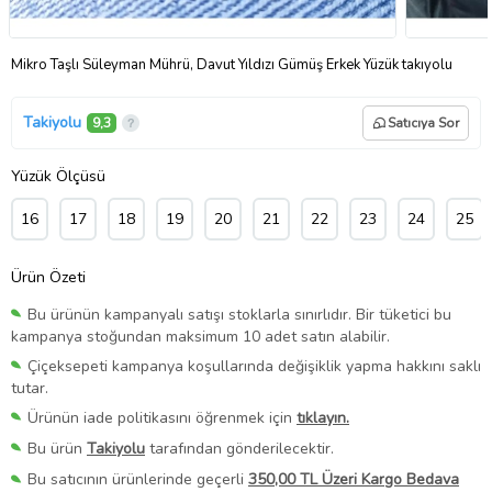
Mikro Taşlı Süleyman Mührü, Davut Yıldızı Gümüş Erkek Yüzük takıyolu
Takiyolu
9,3
Satıcıya Sor
Yüzük Ölçüsü
16
17
18
19
20
21
22
23
24
25
Ürün Özeti
Bu ürünün kampanyalı satışı stoklarla sınırlıdır. Bir tüketici bu
kampanya stoğundan maksimum 10 adet satın alabilir.
Çiçeksepeti kampanya koşullarında değişiklik yapma hakkını saklı
tutar.
Ürünün iade politikasını öğrenmek için
tıklayın.
Bu ürün
Takiyolu
tarafından gönderilecektir.
Bu satıcının ürünlerinde geçerli
350,00 TL Üzeri Kargo Bedava