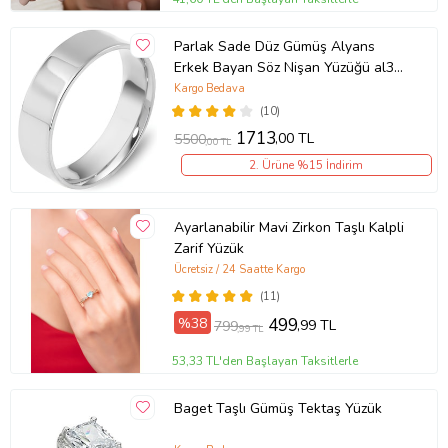
Parlak Sade Düz Gümüş Alyans
Erkek Bayan Söz Nişan Yüzüğü al38-
2
Kargo Bedava
(10)
1713
,00 TL
5500
,00 TL
2. Ürüne %15 İndirim
Ayarlanabilir Mavi Zirkon Taşlı Kalpli
Zarif Yüzük
Ücretsiz / 24 Saatte Kargo
(11)
%38
499
,99 TL
799
,99 TL
53,33 TL'den Başlayan Taksitlerle
Baget Taşlı Gümüş Tektaş Yüzük