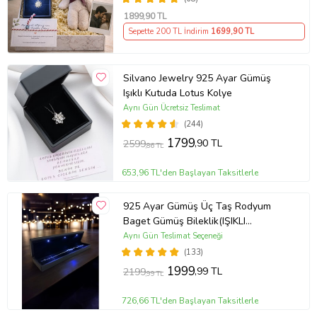
1899
,90 TL
Sepette 200 TL İndirim
1699
,90 TL
Silvano Jewelry 925 Ayar Gümüş
Işıklı Kutuda Lotus Kolye
Aynı Gün Ücretsiz Teslimat
(244)
1799
,90 TL
2599
,86 TL
653,96 TL'den Başlayan Taksitlerle
925 Ayar Gümüş Üç Taş Rodyum
Baget Gümüş Bileklik(IŞIKLI
KUTULU)
Aynı Gün Teslimat Seçeneği
(133)
1999
,99 TL
2199
,99 TL
726,66 TL'den Başlayan Taksitlerle