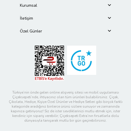
Kurumsal
İletişim
Özel Günler
Türkiye’nin önde gelen online alışveriş sitesi ve mobil uygulaması
Çiçeksepeti’nde, ihtiyacınız olan tüm ürünleri bulabilirsiniz. Çiçek,
Çikolata, Hediye, Kişiye Özel Ürünler ve Hediye Setleri gibi birçok farklı
kategoride aradığınız binlerce ürünü sizlere sunuyor ve zamanında
kapınıza getiriyoruz! Siz de ister sevdiklerinizi mutlu etmek için, ister
kendiniz için sipariş verebilir; Çiçeksepeti Extra’nın fırsatlarla dolu
dünyasıyla tanışarak mutlu bir gün geçirebilirsiniz.