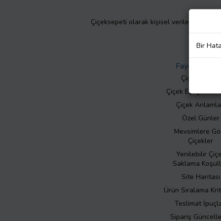
Çiçeksepeti olarak kişisel verilerinizin giz
Bir Hat
Faydalı Bilgil
Çiçek Bakımı
Çiçek Eşliğinde N
Çiçek Anlamla
Özel Günler
Mevsimlere Gö
Çiçekler
Yenilebilir Çiç
Saklama Koşull
Site Haritası
Ürün Sıralama Krit
Teslimat İpuçla
Sipariş Güncell