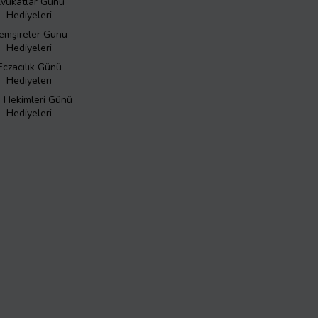
vukatlar Günü
Hediyeleri
emşireler Günü
Hediyeleri
Eczacılık Günü
Hediyeleri
ş Hekimleri Günü
Hediyeleri