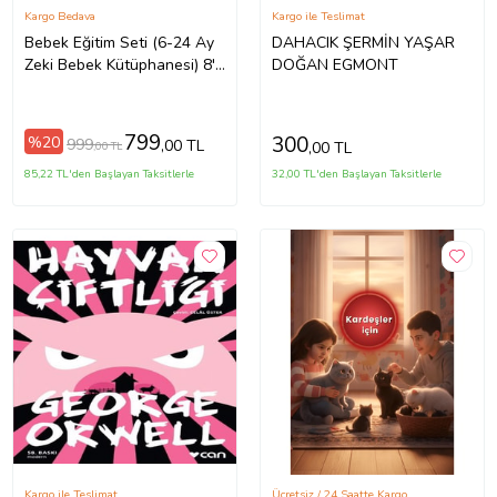
Kargo Bedava
Kargo ile Teslimat
Bebek Eğitim Seti (6-24 Ay
DAHACIK ŞERMİN YAŞAR
Zeki Bebek Kütüphanesi) 8'li
DOĞAN EGMONT
Set
799
300
%20
999
,00 TL
,00 TL
,00 TL
85,22 TL'den Başlayan Taksitlerle
32,00 TL'den Başlayan Taksitlerle
Kargo ile Teslimat
Ücretsiz / 24 Saatte Kargo