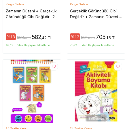
Kargo Bedava
Kargo Bedava
Zamanın Düzeni + Gerçeklik
Gerçeklik Göründüğü Gibi
Göründüğü Gibi Değildir- 2
Değildir + Zamanın Düzeni +
Kitap Set - Iş Bankası Özel
Helgoland- 3 Kitap Set - Iş
Set Zamanın Düzeni
Bankası Özel Set
582
705
%13
%12
668
804
,42 TL
,13 TL
,47 TL
,81 TL
62,12 TL'den Başlayan Taksitlerle
75,21 TL'den Başlayan Taksitlerle
24 Saatte Kargo
24 Saatte Kargo