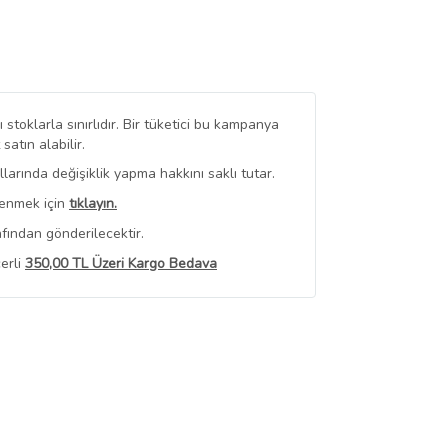
stoklarla sınırlıdır. Bir tüketici bu kampanya
tın alabilir.
arında değişiklik yapma hakkını saklı tutar.
renmek için
tıklayın.
fından gönderilecektir.
erli
350,00 TL Üzeri Kargo Bedava
 Görüntüle
iyat bilgileri, satıcı tarafından