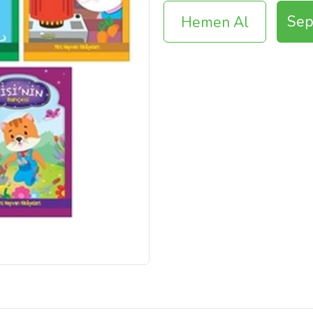
Sep
Hemen Al