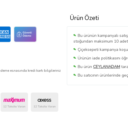
Ürün Özeti
Bu ürünün kampanyalı satışı 
stoğundan maksimum 10 adet sa
Çiçeksepeti kampanya koşull
Ürünün iade politikasını öğ
Bu ürün
CEYLANADAM
tara
deme esnasında kredi kartı bilgileriniz
Bu satıcının ürünlerinde geç
Bu Satıcının
Tüm Ürünlerini
Ürün sayfasında gördüğünüz f
belirlenmektedir.