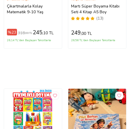
Çıkartmalarla Kolay
Martı Süper Boyama Kitabı
Matematik 9-10 Yaş
Seti 4 Kitap A5 Boy
(13)
245
249
%23
318
,10 TL
,00 TL
,00 TL
26,14 TL'den Başlayan Taksitlerle
26,56 TL'den Başlayan Taksitlerle