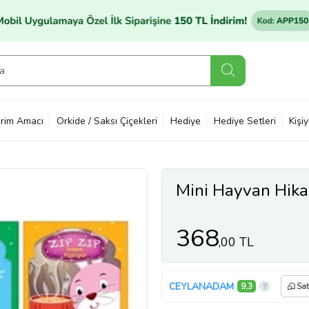
rim Amacı
Orkide / Saksı Çiçekleri
Hediye
Hediye Setleri
Kişi
Mini Hayvan Hikay
368
,00 TL
CEYLANADAM
9,3
Sat