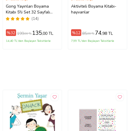
Gong Yayınları Boyama
Aktiviteli Boyama Kitabı-
Kitabı 5'li Set 32 Sayfalı
hayvanlar
Toplam 160 Sayfa Kum
(14)
Boyama Hediyeli (Buz-Buz)
135
74
%32
%12
199
85
,00 TL
,98 TL
,00 TL
,00 TL
14,40 TL'den Başlayan Taksitlerle
7,99 TL'den Başlayan Taksitlerle