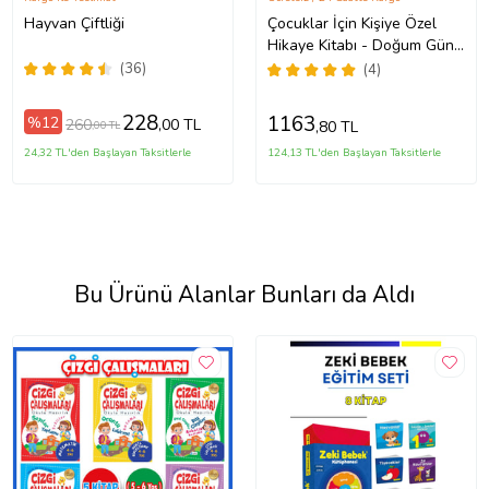
Hayvan Çiftliği
Çocuklar İçin Kişiye Özel
Hikaye Kitabı - Doğum Günü
Hediyesi - Okuma Hediyesi
(36)
(4)
228
1163
%12
260
,00 TL
,80 TL
,00 TL
24,32 TL'den Başlayan Taksitlerle
124,13 TL'den Başlayan Taksitlerle
Bu Ürünü Alanlar Bunları da Aldı