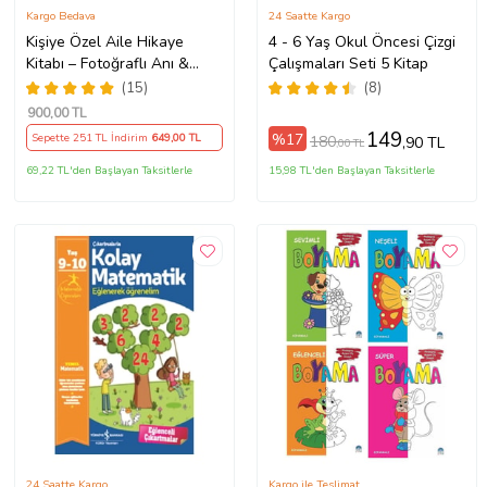
Kargo Bedava
24 Saatte Kargo
Kişiye Özel Aile Hikaye
4 - 6 Yaş Okul Öncesi Çizgi
Kitabı – Fotoğraflı Anı &
Çalışmaları Seti 5 Kitap
Masal Kitabı
(15)
(8)
900
,00 TL
149
%17
Sepette 251 TL İndirim
649
,00 TL
180
,90 TL
,00 TL
69,22 TL'den Başlayan Taksitlerle
15,98 TL'den Başlayan Taksitlerle
24 Saatte Kargo
Kargo ile Teslimat