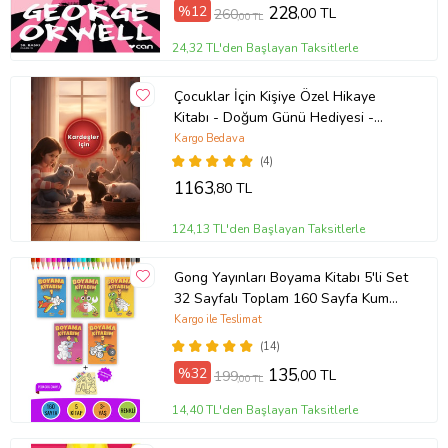
%12
228
,00 TL
260
,00 TL
24,32 TL'den Başlayan Taksitlerle
Çocuklar İçin Kişiye Özel Hikaye
Kitabı - Doğum Günü Hediyesi -
Okuma Hediyesi
Kargo Bedava
(4)
1163
,80 TL
124,13 TL'den Başlayan Taksitlerle
Gong Yayınları Boyama Kitabı 5'li Set
32 Sayfalı Toplam 160 Sayfa Kum
Boyama Hediyeli (Buz-Buz)
Kargo ile Teslimat
(14)
%32
135
,00 TL
199
,00 TL
14,40 TL'den Başlayan Taksitlerle