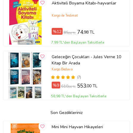
Aktiviteli Boyama Kitabı-hayvanlar
Kargo ile Teslimat
%12
74
,98 TL
85
,00 TL
7,99 TL'den Başlayan Taksitlerle
Geleceğin Çocukları - Jules Verne 10
Kitap Bir Arada
Kargo Bedava
(7)
%9
553
,00 TL
610
,00 TL
58,98 TL'den Başlayan Taksitlerle
Son Gezdikleriniz
Mini Mini Hayvan Hikayeleri