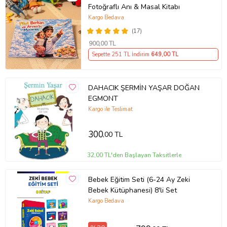
Fotoğraflı Anı & Masal Kitabı
Kargo Bedava
Basım Yılı: 2020
(17)
900
,00 TL
Kapak Türü: Karton kapak
Sepette 251 TL İndirim
649
,00 TL
Sayfa Sayısı: 40
DAHACIK ŞERMİN YAŞAR DOĞAN
Kağıt Cinsi: Kitap Kağıdı
EGMONT
Kargo ile Teslimat
Çevirmen:
300
Ürün Kodu:
kcm81382552
,00 TL
32,00 TL'den Başlayan Taksitlerle
Bebek Eğitim Seti (6-24 Ay Zeki
Bebek Kütüphanesi) 8'li Set
Kargo Bedava