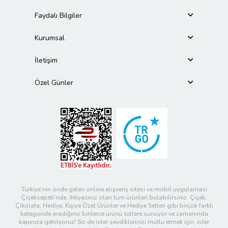
Faydalı Bilgiler
Kurumsal
İletişim
Özel Günler
Türkiye’nin önde gelen online alışveriş sitesi ve mobil uygulaması
Çiçeksepeti’nde, ihtiyacınız olan tüm ürünleri bulabilirsiniz. Çiçek,
Çikolata, Hediye, Kişiye Özel Ürünler ve Hediye Setleri gibi birçok farklı
kategoride aradığınız binlerce ürünü sizlere sunuyor ve zamanında
kapınıza getiriyoruz! Siz de ister sevdiklerinizi mutlu etmek için, ister