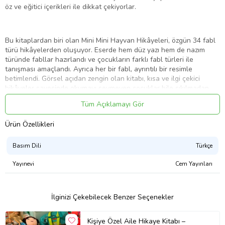
öz ve eğitici içerikleri ile dikkat çekiyorlar.
Bu kitaplardan biri olan Mini Mini Hayvan Hikâyeleri, özgün 34 fabl
türü hikâyelerden oluşuyor. Eserde hem düz yazı hem de nazım
türünde fabllar hazırlandı ve çocukların farklı fabl türleri ile
tanışması amaçlandı. Ayrıca her bir fabl, ayrıntılı bir resimle
betimlendi. Görsel açıdan zengin olan kitabı, kısa ve ilgi çekici
hikâyeler sayesinde okumayı sevmeyen çocuklar bile sıkılmadan
okuyacaktır.
Tüm Açıklamayı Gör
Ürün Özellikleri
Bu eser ile çocukların edebî ve ahlâkî gelişimlerine katkıda
bulunulması hedeflenmiştir.
Basım Dili
Türkçe
Yayınevi
Cem Yayınları
Ürün Adı: Mini Mini Hayvan Hikayeleri
İlginizi Çekebilecek Benzer Seçenekler
Ürün Kodu: 9786057826213
Kişiye Özel Aile Hikaye Kitabı –
Yazar: İsmail Görmez