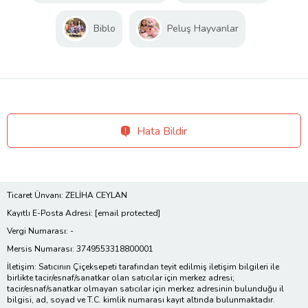
Biblo
Peluş Hayvanlar
Hata Bildir
Ticaret Ünvanı: ZELİHA CEYLAN
Kayıtlı E-Posta Adresi:
[email protected]
Vergi Numarası: -
Mersis Numarası: 3749553318800001
İletişim: Satıcının Çiçeksepeti tarafından teyit edilmiş iletişim bilgileri ile
birlikte tacir/esnaf/sanatkar olan satıcılar için merkez adresi;
tacir/esnaf/sanatkar olmayan satıcılar için merkez adresinin bulunduğu il
bilgisi, ad, soyad ve T.C. kimlik numarası kayıt altında bulunmaktadır.