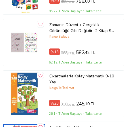
%20
799
,00 TL
999
,00 TL
85,22 TL'den Başlayan Taksitlerle
Zamanın Düzeni + Gerçeklik
Göründüğü Gibi Değildir- 2 Kitap Set
- Iş Bankası Özel Set Zamanın
Kargo Bedava
Düzeni
%13
582
,42 TL
668
,47 TL
62,12 TL'den Başlayan Taksitlerle
Çıkartmalarla Kolay Matematik 9-10
Yaş
Kargo ile Teslimat
%23
245
,10 TL
318
,00 TL
26,14 TL'den Başlayan Taksitlerle