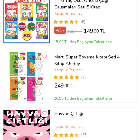
4 - 6 Yaş Okul Öncesi Çizgi
Çalışmaları Seti 5 Kitap
Kargo ile Teslimat
(8)
%17
149
,90 TL
180
,00 TL
15,98 TL'den Başlayan Taksitlerle
Martı Süper Boyama Kitabı Seti 4
Kitap A5 Boy
Kargo ile Teslimat
(13)
249
,00 TL
26,56 TL'den Başlayan Taksitlerle
Hayvan Çiftliği
Kargo ile Teslimat
(36)