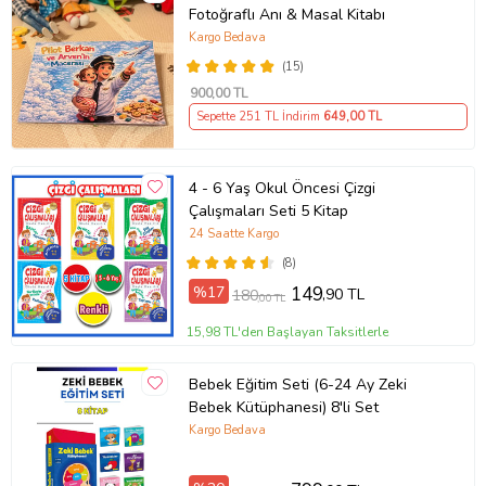
Fotoğraflı Anı & Masal Kitabı
Sayfa Sayısı: 32
Kargo Bedava
(15)
Kağıt Cinsi: Kitap Kağıdı
900
,00 TL
Sepette 251 TL İndirim
649
,00 TL
Çevirmen: Nil Ormanlı Balpınar
Ürün Kodu:
kcm57422095
4 - 6 Yaş Okul Öncesi Çizgi
Çalışmaları Seti 5 Kitap
24 Saatte Kargo
(8)
%17
149
,90 TL
180
,00 TL
15,98 TL'den Başlayan Taksitlerle
Bebek Eğitim Seti (6-24 Ay Zeki
Bebek Kütüphanesi) 8'li Set
Kargo Bedava