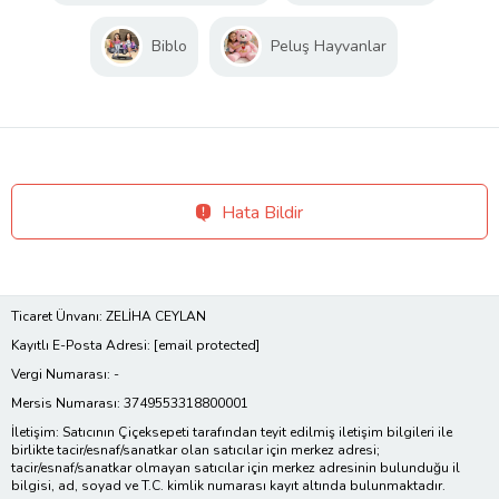
Biblo
Peluş Hayvanlar
Hata Bildir
Ticaret Ünvanı: ZELİHA CEYLAN
Kayıtlı E-Posta Adresi:
[email protected]
Vergi Numarası: -
Mersis Numarası: 3749553318800001
İletişim: Satıcının Çiçeksepeti tarafından teyit edilmiş iletişim bilgileri ile
birlikte tacir/esnaf/sanatkar olan satıcılar için merkez adresi;
tacir/esnaf/sanatkar olmayan satıcılar için merkez adresinin bulunduğu il
bilgisi, ad, soyad ve T.C. kimlik numarası kayıt altında bulunmaktadır.