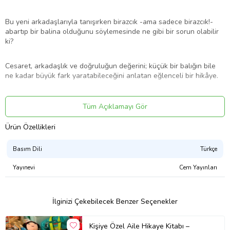
Bu yeni arkadaşlarıyla tanışırken birazcık -ama sadece birazcık!-
abartıp bir balina olduğunu söylemesinde ne gibi bir sorun olabilir
ki?
Cesaret, arkadaşlık ve doğruluğun değerini; küçük bir balığın bile
ne kadar büyük fark yaratabileceğini anlatan eğlenceli bir hikâye.
Tüm Açıklamayı Gör
Ürün Adı: Minik Balina - Bol Balıklı Bir Hikaye
Ürün Özellikleri
Ürün Kodu: 9786051980843
Basım Dili
Türkçe
Yayınevi
Cem Yayınları
Yazar: Joshua George
Basım Yılı: 2019
İlginizi Çekebilecek Benzer Seçenekler
Kapak Türü: Karton Kapak
Kişiye Özel Aile Hikaye Kitabı –