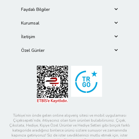
Faydalı Bilgiler
Kurumsal
İletişim
Özel Günler
Türkiye’nin önde gelen online alışveriş sitesi ve mobil uygulaması
Çiçeksepeti’nde, ihtiyacınız olan tüm ürünleri bulabilirsiniz. Çiçek,
Çikolata, Hediye, Kişiye Özel Ürünler ve Hediye Setleri gibi birçok farklı
kategoride aradığınız binlerce ürünü sizlere sunuyor ve zamanında
kapınıza getiriyoruz! Siz de ister sevdiklerinizi mutlu etmek için, ister