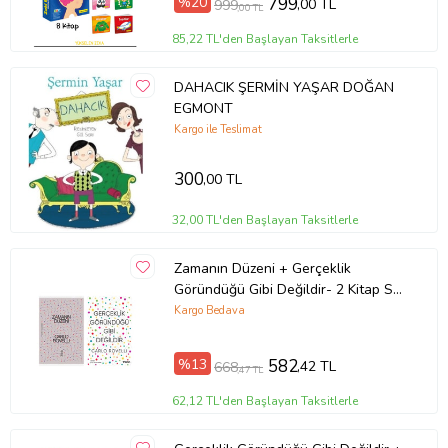
%20
799
,00 TL
999
,00 TL
85,22 TL'den Başlayan Taksitlerle
DAHACIK ŞERMİN YAŞAR DOĞAN
EGMONT
Kargo ile Teslimat
300
,00 TL
32,00 TL'den Başlayan Taksitlerle
Zamanın Düzeni + Gerçeklik
Göründüğü Gibi Değildir- 2 Kitap Set
- Iş Bankası Özel Set Zamanın
Kargo Bedava
Düzeni
%13
582
,42 TL
668
,47 TL
62,12 TL'den Başlayan Taksitlerle