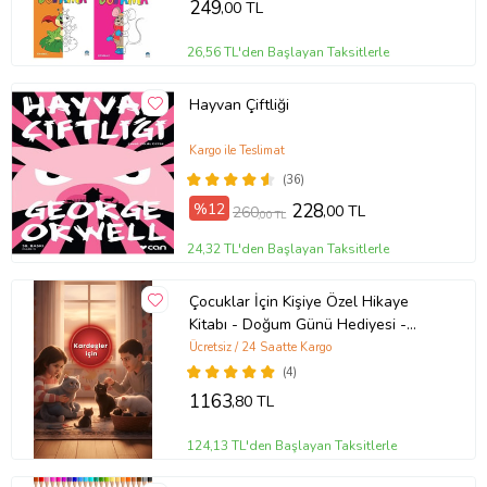
249
,00 TL
26,56 TL'den Başlayan Taksitlerle
Hayvan Çiftliği
Kargo ile Teslimat
(36)
%12
228
,00 TL
260
,00 TL
24,32 TL'den Başlayan Taksitlerle
Çocuklar İçin Kişiye Özel Hikaye
Kitabı - Doğum Günü Hediyesi -
Okuma Hediyesi
Ücretsiz / 24 Saatte Kargo
(4)
1163
,80 TL
124,13 TL'den Başlayan Taksitlerle