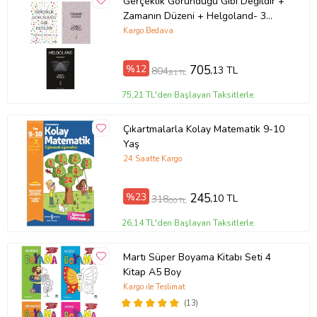
Gerçeklik Göründüğü Gibi Değildir +
Zamanın Düzeni + Helgoland- 3
Kitap Set - Iş Bankası Özel Set
Kargo Bedava
%12
705
,13 TL
804
,81 TL
75,21 TL'den Başlayan Taksitlerle
Çıkartmalarla Kolay Matematik 9-10
Yaş
24 Saatte Kargo
%23
245
,10 TL
318
,00 TL
26,14 TL'den Başlayan Taksitlerle
Martı Süper Boyama Kitabı Seti 4
Kitap A5 Boy
Kargo ile Teslimat
(13)