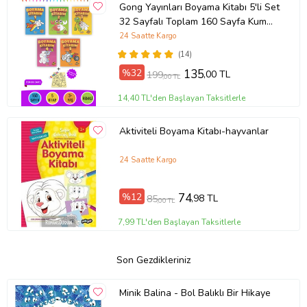
Gong Yayınları Boyama Kitabı 5'li Set
32 Sayfalı Toplam 160 Sayfa Kum
Boyama Hediyeli (Buz-Buz)
24 Saatte Kargo
(14)
%32
135
,00 TL
199
,00 TL
14,40 TL'den Başlayan Taksitlerle
Aktiviteli Boyama Kitabı-hayvanlar
24 Saatte Kargo
%12
74
,98 TL
85
,00 TL
7,99 TL'den Başlayan Taksitlerle
Son Gezdikleriniz
Minik Balina - Bol Balıklı Bir Hikaye