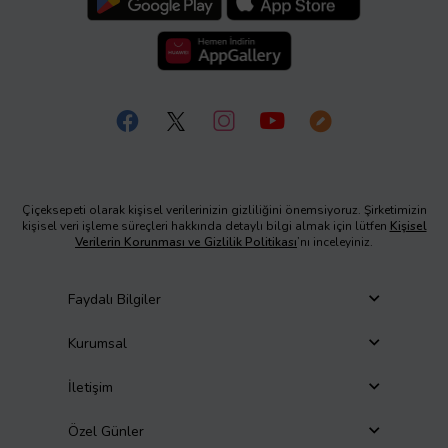
Çiçeksepeti olarak kişisel verilerinizin gizliliğini önemsiyoruz. Şirketimizin
kişisel veri işleme süreçleri hakkında detaylı bilgi almak için lütfen
Kişisel
Verilerin Korunması ve Gizlilik Politikası
’nı inceleyiniz.
Faydalı Bilgiler
Kurumsal
İletişim
Özel Günler