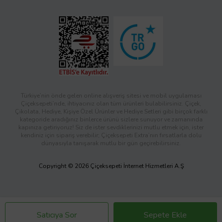
Türkiye’nin önde gelen online alışveriş sitesi ve mobil uygulaması
Çiçeksepeti’nde, ihtiyacınız olan tüm ürünleri bulabilirsiniz. Çiçek,
Çikolata, Hediye, Kişiye Özel Ürünler ve Hediye Setleri gibi birçok farklı
kategoride aradığınız binlerce ürünü sizlere sunuyor ve zamanında
kapınıza getiriyoruz! Siz de ister sevdiklerinizi mutlu etmek için, ister
kendiniz için sipariş verebilir; Çiçeksepeti Extra’nın fırsatlarla dolu
dünyasıyla tanışarak mutlu bir gün geçirebilirsiniz.
Copyright © 2026 Çiçeksepeti İnternet Hizmetleri A.Ş
Satıcıya Sor
Sepete Ekle