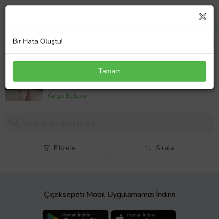
Bir Hata Oluştu!
Mioji Oral B8 Care Şarj Edilebilir Diş Fırçası Pembe +
Tamam
2 Yedek Başlık
1679,
00 TL
Kargo Bedava
Filtrele
Sırala
Çiçeksepeti Mobil Uygulamamızı İndirin