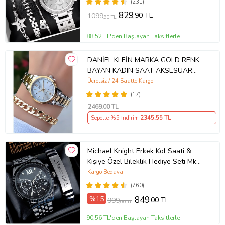
(231)
829
,90 TL
1099
,90 TL
88,52 TL'den Başlayan Taksitlerle
DANİEL KLEİN MARKA GOLD RENK
BAYAN KADIN SAAT AKSESUAR
BİLEKLİK HEDİYELİ
Ücretsiz / 24 Saatte Kargo
(17)
2469
,00 TL
Sepette %5 İndirim
2345
,55 TL
Michael Knight Erkek Kol Saati &
Kişiye Özel Bileklik Hediye Seti Mk
SiyahİçiGümüş
Kargo Bedava
(760)
%15
849
,00 TL
999
,00 TL
90,56 TL'den Başlayan Taksitlerle