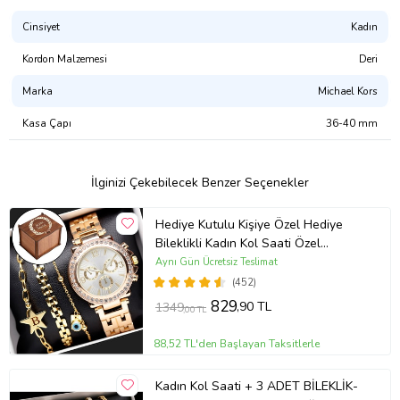
Revision: 1654088311
Ürün Kodu:
kcm1462744
Cinsiyet
Kadın
Kordon Malzemesi
Deri
Marka
Michael Kors
Kasa Çapı
36-40 mm
İlginizi Çekebilecek Benzer Seçenekler
Hediye Kutulu Kişiye Özel Hediye
Bileklikli Kadın Kol Saati Özel
Kutusunda (Gold)
Aynı Gün Ücretsiz Teslimat
(452)
829
,90 TL
1349
,00 TL
88,52 TL'den Başlayan Taksitlerle
Kadın Kol Saati + 3 ADET BİLEKLİK-