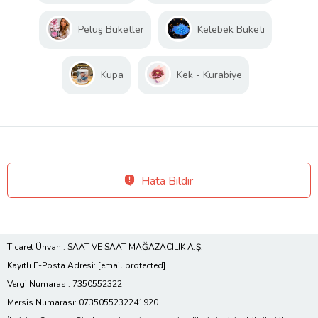
Peluş Buketler
Kelebek Buketi
Kupa
Kek - Kurabiye
Hata Bildir
Ticaret Ünvanı: SAAT VE SAAT MAĞAZACILIK A.Ş.
Kayıtlı E-Posta Adresi:
[email protected]
Vergi Numarası: 7350552322
Mersis Numarası: 0735055232241920