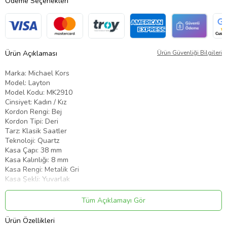
Ödeme Seçenekleri
Ürün Açıklaması
Ürün Güvenliği Bilgileri
Marka: Michael Kors
Model: Layton
Model Kodu: MK2910
Cinsiyet: Kadın / Kız
Kordon Rengi: Bej
Kordon Tipi: Deri
Tarz: Klasik Saatler
Teknoloji: Quartz
Kasa Çapı: 38 mm
Kasa Kalınlığı: 8 mm
Kasa Rengi: Metalik Gri
Kasa Şekli: Yuvarlak
Cam Özellik: Mineral
Su Geçirmezlik: 5 ATM
Tüm Açıklamayı Gör
Kadran Tipi: Analog
Kadran Rengi: Sedef
Ürün Özellikleri