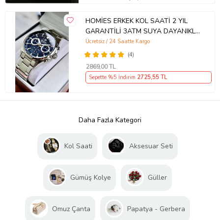
HOMİES ERKEK KOL SAATİ 2 YIL
GARANTİLİ 3ATM SUYA DAYANIKLI
ORİJİNAL (Gümüş)
Ücretsiz / 24 Saatte Kargo
(4)
2869
,00 TL
Sepette %5 İndirim
2725
,55 TL
Daha Fazla Kategori
Kol Saati
Aksesuar Seti
Gümüş Kolye
Güller
Omuz Çanta
Papatya - Gerbera