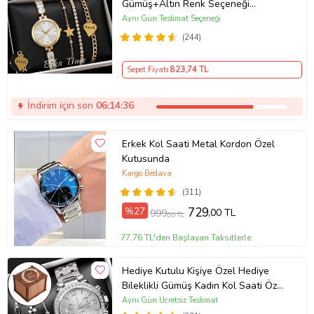
Gümüş+Altın Renk Seçeneği
ayarlanabilir kordon Kadın Kol Saati
Aynı Gün Teslimat Seçeneği
BİLEKLİK HEDİYE Altın Renk - Kız
(244)
Arkadaşa hediye (Altın)
Sepet Fiyatı
823
,74 TL
İndirim için son
06:14:35
Erkek Kol Saati Metal Kordon Özel
Kutusunda
Kargo Bedava
(311)
%27
729
,00 TL
999
,00 TL
77,76 TL'den Başlayan Taksitlerle
Hediye Kutulu Kişiye Özel Hediye
Bileklikli Gümüş Kadın Kol Saati Özel
Kutusunda (Gümüş)
Aynı Gün Ücretsiz Teslimat