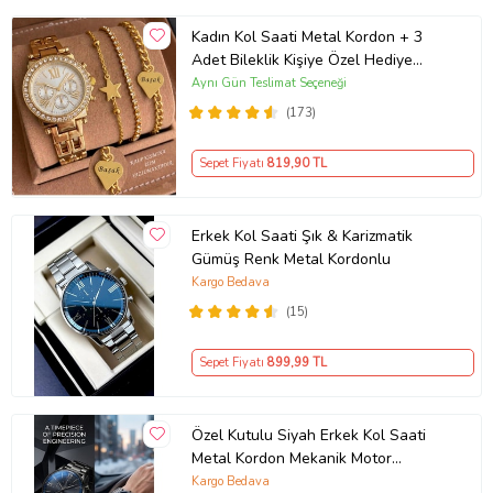
Kadın Kol Saati Metal Kordon + 3
Adet Bileklik Kişiye Özel Hediye
Kadına hediye Kız arkadaşa hediye
Aynı Gün Teslimat Seçeneği
(173)
Sepet Fiyatı
819
,90 TL
Erkek Kol Saati Şık & Karizmatik
Gümüş Renk Metal Kordonlu
Kargo Bedava
(15)
Sepet Fiyatı
899
,99 TL
Özel Kutulu Siyah Erkek Kol Saati
Metal Kordon Mekanik Motor
Garantili Hediye Kart Notu İle
Kargo Bedava