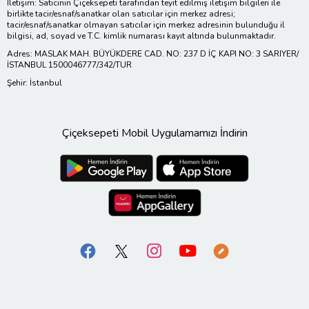
İletişim: Satıcının Çiçeksepeti tarafından teyit edilmiş iletişim bilgileri ile
birlikte tacir/esnaf/sanatkar olan satıcılar için merkez adresi;
tacir/esnaf/sanatkar olmayan satıcılar için merkez adresinin bulunduğu il
bilgisi, ad, soyad ve T.C. kimlik numarası kayıt altında bulunmaktadır.
Adres: MASLAK MAH. BÜYÜKDERE CAD. NO: 237 D İÇ KAPI NO: 3 SARIYER/
İSTANBUL 1500046777/342/TUR
Şehir: İstanbul
Çiçeksepeti Mobil Uygulamamızı İndirin