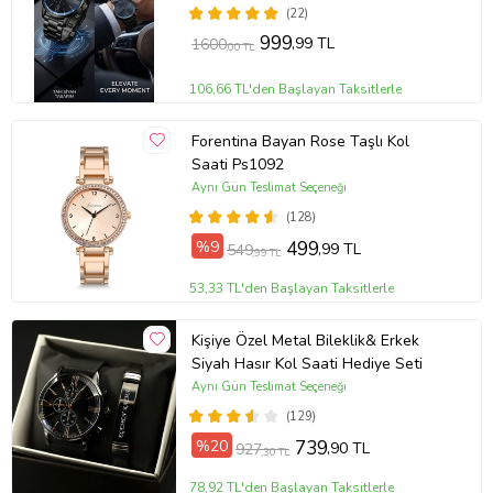
Gönderilir
(22)
999
,99 TL
1600
,00 TL
106,66 TL'den Başlayan Taksitlerle
Forentina Bayan Rose Taşlı Kol
Saati Ps1092
Aynı Gün Teslimat Seçeneği
(128)
%9
499
,99 TL
549
,99 TL
53,33 TL'den Başlayan Taksitlerle
Kişiye Özel Metal Bileklik& Erkek
Siyah Hasır Kol Saati Hediye Seti
Aynı Gün Teslimat Seçeneği
(129)
%20
739
,90 TL
927
,30 TL
78,92 TL'den Başlayan Taksitlerle