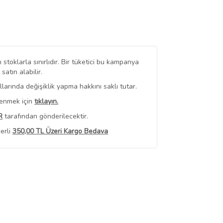
stoklarla sınırlıdır. Bir tüketici bu kampanya
tın alabilir.
arında değişiklik yapma hakkını saklı tutar.
renmek için
tıklayın.
R
tarafından gönderilecektir.
erli
350,00 TL Üzeri Kargo Bedava
 Görüntüle
iyat bilgileri, satıcı tarafından