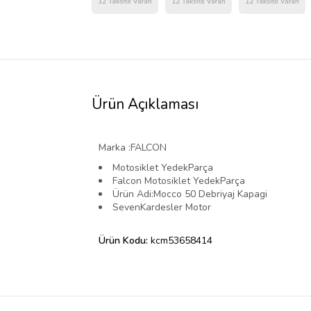
Ürün Açıklaması
Marka :FALCON
Motosiklet YedekParça
Falcon Motosiklet YedekParça
Ürün Adi:Mocco 50 Debriyaj Kapagi
SevenKardesler Motor
Ürün Kodu:
kcm53658414