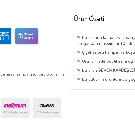
Ürün Özeti
Bu ürünün kampanyalı satışı 
stoğundan maksimum 10 adet sa
Çiçeksepeti kampanya koşull
Ürünün iade politikasını öğ
Bu ürün
SEVEN KARDEŞLE
deme esnasında kredi kartı bilgileriniz
Bu satıcının ürünlerinde geç
Bu Satıcının
Tüm Ürünlerini
Ürün sayfasında gördüğünüz f
belirlenmektedir.