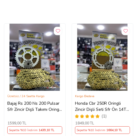
Ücretsiz / 24 Saatte Kargo
Kargo Bedava
Bajaj Rs 200 Ns 200 Pulsar
Honda Cbr 250R Oringli
Sfr Zincir Dişli Takımı Oringli
Zincir Dişli Seti Sfr Ön 14T
Arka 40T -Ön 14T 108
Arka 38 T/120 Bakla 2011-
(1)
Bakla Supermto
17 Arasmto
1599
,00 TL
1849
,00 TL
Sepette %10 İndirim
1439
,10 TL
Sepette %10 İndirim
1664
,10 TL