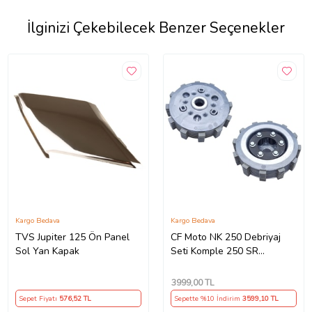
İlginizi Çekebilecek Benzer Seçenekler
Kargo Bedava
Kargo Bedava
TVS Jupiter 125 Ön Panel
CF Moto NK 250 Debriyaj
Sol Yan Kapak
Seti Komple 250 SR
Debriyaj Balata+Göbek Set
7Li Hepsi İnce(2018-
3999
,00 TL
22)Arasmto (Siyah)
Sepet Fiyatı
576
,52 TL
Sepette %10 İndirim
3599
,10 TL