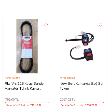
Kargo Bedava
Kargo Bedava
Rks Vrs 125 Kayış Bando
New Soft Kumanda Sağ Sol
Varyatör Tahrik Kayışı
Takım
815.5x22x30x10 Supermoto
799
,00 TL
2017
,02 TL
Sepette %10 İndirim
719
,10 TL
Sepette %40 İndirim
1210
,21 TL