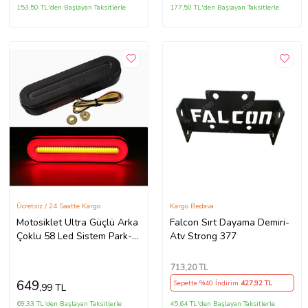
153,50 TL'den Başlayan Taksitlerle
177,50 TL'den Başlayan Taksitlerle
Ücretsiz / 24 Saatte Kargo
Kargo Bedava
Motosiklet Ultra Güçlü Arka
Falcon Sırt Dayama Demiri-
Çoklu 58 Led Sistem Park-
Atv Strong 377
Fren+Sinyal+Dörtlü Modlu
713
,20 TL
649
Sepette %40 İndirim
427
,92 TL
,99 TL
69,33 TL'den Başlayan Taksitlerle
45,64 TL'den Başlayan Taksitlerle