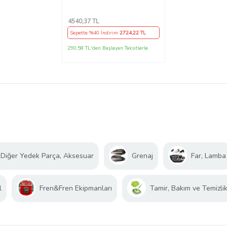
4540
,37 TL
Sepette %40 İndirim
2724
,22 TL
290,58 TL'den Başlayan Taksitlerle
Diğer Yedek Parça, Aksesuar
Grenaj
Far, Lamba
l
Fren&Fren Ekipmanları
Tamir, Bakım ve Temizlik