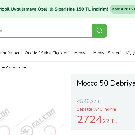
rim Amacı
Orkide / Saksı Çiçekleri
Hediye
Hediye Setleri
Kişi
ı ve Aksesuarları
Mocco 50 Debriya
4540
,37 TL
Sepette %40 İndirim
2724
,22 TL