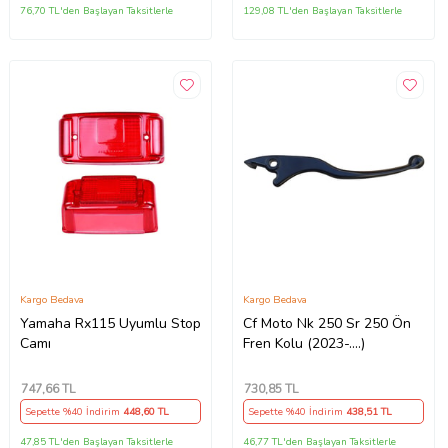
76,70 TL'den Başlayan Taksitlerle
129,08 TL'den Başlayan Taksitlerle
Kargo Bedava
Kargo Bedava
Yamaha Rx115 Uyumlu Stop
Cf Moto Nk 250 Sr 250 Ön
Camı
Fren Kolu (2023-....)
747
,66 TL
730
,85 TL
Sepette %40 İndirim
448
,60 TL
Sepette %40 İndirim
438
,51 TL
47,85 TL'den Başlayan Taksitlerle
46,77 TL'den Başlayan Taksitlerle