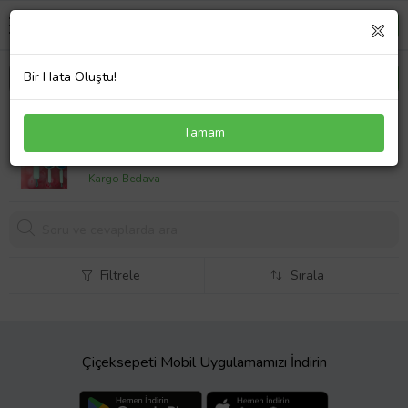
Bir Hata Oluştu!
ModaCar Kız Çocuklarına Özel Tasarım Tarak
Tamam
464,
00 TL
Kargo Bedava
Filtrele
Sırala
Çiçeksepeti Mobil Uygulamamızı İndirin