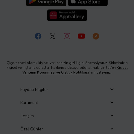
Çiçeksepeti olarak kişisel verilerinizin gizliliğini önemsiyoruz. Şirketimizin
kişisel veri işleme süreçleri hakkında detaylı bilgi almak için lütfen
Kişisel
Verilerin Korunması ve Gizlilik Politikası
’nı inceleyiniz.
Faydalı Bilgiler
Kurumsal
İletişim
Özel Günler