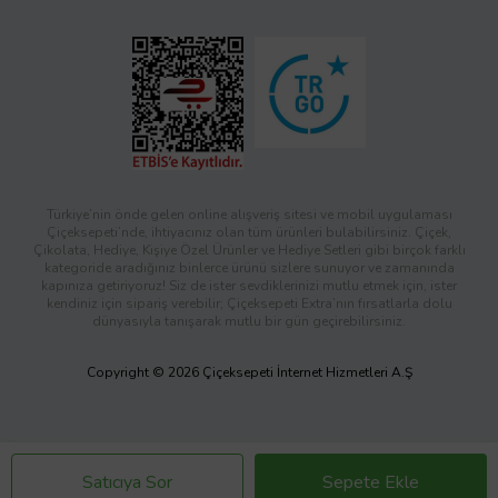
Türkiye’nin önde gelen online alışveriş sitesi ve mobil uygulaması
Çiçeksepeti’nde, ihtiyacınız olan tüm ürünleri bulabilirsiniz. Çiçek,
Çikolata, Hediye, Kişiye Özel Ürünler ve Hediye Setleri gibi birçok farklı
kategoride aradığınız binlerce ürünü sizlere sunuyor ve zamanında
kapınıza getiriyoruz! Siz de ister sevdiklerinizi mutlu etmek için, ister
kendiniz için sipariş verebilir; Çiçeksepeti Extra’nın fırsatlarla dolu
dünyasıyla tanışarak mutlu bir gün geçirebilirsiniz.
Copyright © 2026 Çiçeksepeti İnternet Hizmetleri A.Ş
Satıcıya Sor
Sepete Ekle