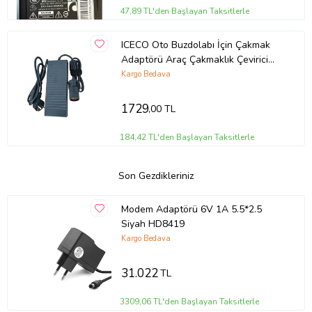
47,89 TL'den Başlayan Taksitlerle
ICECO Oto Buzdolabı İçin Çakmak
Adaptörü Araç Çakmaklık Çevirici
Ev,Ofis Tipi Çevirici
Kargo Bedava
120W/5A/24V(Açıklamayı okumadan
ürünü almayınız)
1729
,00 TL
184,42 TL'den Başlayan Taksitlerle
Son Gezdikleriniz
Modem Adaptörü 6V 1A 5.5*2.5
Siyah HD8419
Kargo Bedava
31.022
TL
3309,06 TL'den Başlayan Taksitlerle