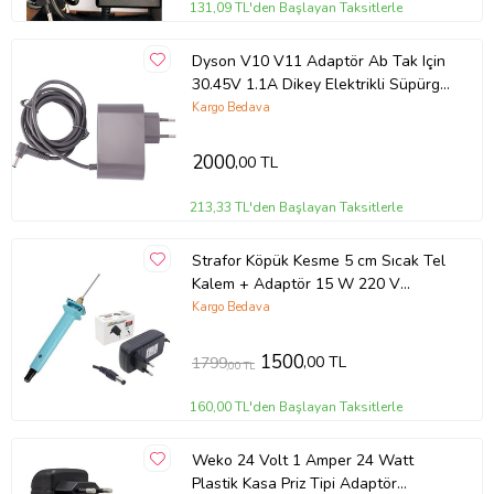
131,09 TL'den Başlayan Taksitlerle
Dyson V10 V11 Adaptör Ab Tak Için
30.45V 1.1A Dikey Elektrikli Süpürge
Şarj Cihazı (Gri)
Kargo Bedava
2000
,00 TL
213,33 TL'den Başlayan Taksitlerle
Strafor Köpük Kesme 5 cm Sıcak Tel
Kalem + Adaptör 15 W 220 V
Polistiren Kesme
Kargo Bedava
1500
,00 TL
1799
,00 TL
160,00 TL'den Başlayan Taksitlerle
Weko 24 Volt 1 Amper 24 Watt
Plastik Kasa Priz Tipi Adaptör