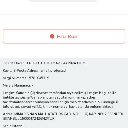
Hata Bildir
Ticaret Ünvanı: ERBULUT KORKMAZ - AYMİNA HOME
Kayıtlı E-Posta Adresi:
[email protected]
Vergi Numarası: 5781045319
Mersis Numarası: -
İletişim: Satıcının Çiçeksepeti tarafından teyit edilmiş iletişim bilgileri ile
birlikte tacir/esnaf/sanatkar olan satıcılar için merkez adresi;
tacir/esnaf/sanatkar olmayan satıcılar için merkez adresinin bulunduğu il
bilgisi, ad, soyad ve T.C. kimlik numarası kayıt altında bulunmaktadır.
Adres: MİMAR SİNAN MAH. ATATÜRK CAD. NO: 11 İÇ KAPI NO: 2 ESENLER/
İSTANBUL 1500047242/342/TUR
Şehir: İstanbul