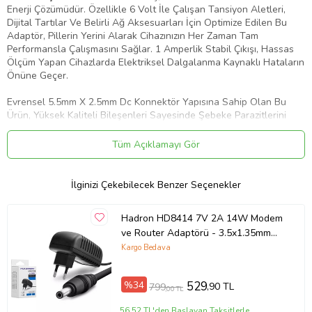
Enerji Çözümüdür. Özellikle 6 Volt İle Çalışan Tansiyon Aletleri,
Dijital Tartılar Ve Belirli Ağ Aksesuarları İçin Optimize Edilen Bu
Adaptör, Pillerin Yerini Alarak Cihazınızın Her Zaman Tam
Performansla Çalışmasını Sağlar. 1 Amperlik Stabil Çıkışı, Hassas
Ölçüm Yapan Cihazlarda Elektriksel Dalgalanma Kaynaklı Hataların
Önüne Geçer.
Evrensel 5.5mm X 2.5mm Dc Konnektör Yapısına Sahip Olan Bu
Ürün, Yüksek Kaliteli Bileşenleri Sayesinde Şebeke Parazitlerini
Süzerek Temiz Enerji İletimi Sağlar. Isınmaya Dayanıklı Kompakt
Gövdesi Ve Akıllı Devre Mimarisi; Kısa Devre, Aşırı Akım Ve Yüksek
Tüm Açıklamayı Gör
Voltaj Korumaları İle Donatılarak Bağlı Cihazlarınızın Güvenliğini En
Üst Düzeye Çıkarır.
İlginizi Çekebilecek Benzer Seçenekler
Teknik Özellikler
Çıkış Voltajı (output) 6V Dc Çıkış Akımı (amper) 1A
Hadron HD8414 7V 2A 14W Modem
Toplam Güç (watt) 6W Uç / Konnektör Tipi 5.5mm X 2.5mm (dc
ve Router Adaptörü - 3.5x1.35mm
Standart)
İnce Uç
Kargo Bedava
Renk / Kondisyon Siyah / Sıfır Kutulu Ürün
Uyumlu Cihaz Ve Seriler
%34
529
,90 TL
799
,00 TL
Bu Adaptör, 6V 1A Ve 5.5x2.5mm Girişi Olan Şu Cihaz Gruplarıyla
56,52 TL'den Başlayan Taksitlerle