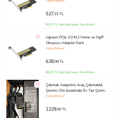
Kargo Bedava
527
,33 TL
56,24 TL'den Başlayan Taksitlerle
Ugreen PCIe 3.0 M.2 Nvme ve Ngff
Okuyucu Adaptör Kartı
Kargo Bedava
638
,08 TL
68,06 TL'den Başlayan Taksitlerle
Çakmak Adaptörü Araç Çakmaklık
Çevirici Oto buzdolabı Ev Tipi Çevirici
84W/7A/12V(Açıklamayı okumadan
Kargo Bedava
ürünü almayınız)
1229
,00 TL