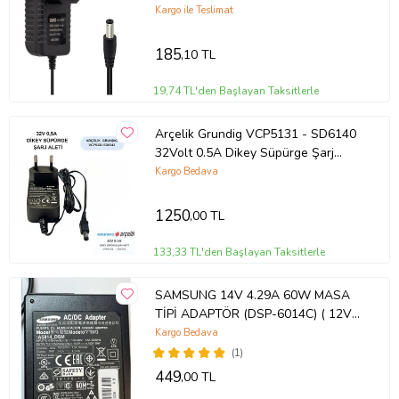
(5.5X2.5 Uçlu)
Kargo ile Teslimat
185
,10 TL
19,74 TL'den Başlayan Taksitlerle
Arçelik Grundig VCP5131 - SD6140
32Volt 0.5A Dikey Süpürge Şarj
Adaptörü (Siyah)
Kargo Bedava
1250
,00 TL
133,33 TL'den Başlayan Taksitlerle
SAMSUNG 14V 4.29A 60W MASA
TİPİ ADAPTÖR (DSP-6014C) ( 12V
AKÜ ŞARJ EDİLEBİLİR) (A) (Siyah)
Kargo Bedava
(1)
449
,00 TL