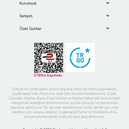
Kurumsal
İletişim
Özel Günler
Türkiye’nin önde gelen online alışveriş sitesi ve mobil uygulaması
Çiçeksepeti’nde, ihtiyacınız olan tüm ürünleri bulabilirsiniz. Çiçek,
Çikolata, Hediye, Kişiye Özel Ürünler ve Hediye Setleri gibi birçok farklı
kategoride aradığınız binlerce ürünü sizlere sunuyor ve zamanında
kapınıza getiriyoruz! Siz de ister sevdiklerinizi mutlu etmek için, ister
kendiniz için sipariş verebilir; Çiçeksepeti Extra’nın fırsatlarla dolu
dünyasıyla tanışarak mutlu bir gün geçirebilirsiniz.