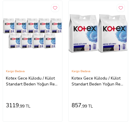
Kargo Bedava
Kargo Bedava
Kotex Gece Külodu / Külot
Kotex Gece Külodu / Külot
Standart Beden Yoğun ReGl
Standart Beden Yoğun ReGl
Dönemine Özel 18 Li Set
Dönemine Özel 4 Lü Set
9PK*2
2PK*2
3119
857
,99 TL
,99 TL