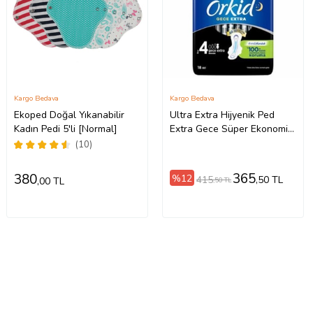
Kargo Bedava
Kargo Bedava
Ekoped Doğal Yıkanabilir
Ultra Extra Hijyenik Ped
Kadın Pedi 5'li [Normal]
Extra Gece Süper Ekonomik
Paket 18 Ped
(10)
365
380
%12
415
,50 TL
,00 TL
,50 TL