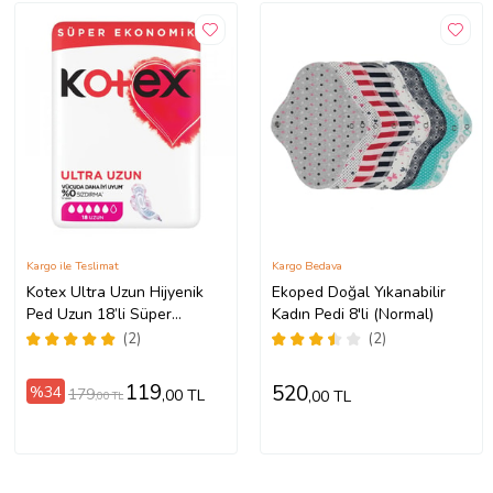
Kargo ile Teslimat
Kargo Bedava
Kotex Ultra Uzun Hijyenik
Ekoped Doğal Yıkanabilir
Ped Uzun 18’li Süper
Kadın Pedi 8'li (Normal)
Ekonomik
(2)
(2)
119
520
%34
179
,00 TL
,00 TL
,00 TL