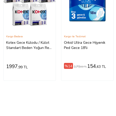
Kargo Bedava
Kargo ile Teslimat
Kotex Gece Külodu / Külot
Orkid Ultra Gece Hijyenik
Standart Beden Yoğun ReGl
Ped Gece 18'li
Dönemine Özel 10 Lu Set
5PK*2
154
1997
%14
179
,43 TL
,99 TL
,00 TL