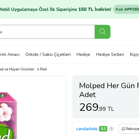
rim Amacı
Orkide / Saksı Çiçekleri
Hediye
Hediye Setleri
Kişi
d ve Hijyen Ürünleri
Ped
Molped Her Gün F
Adet
269
,99 TL
candarkids
9,3
Satıcıy