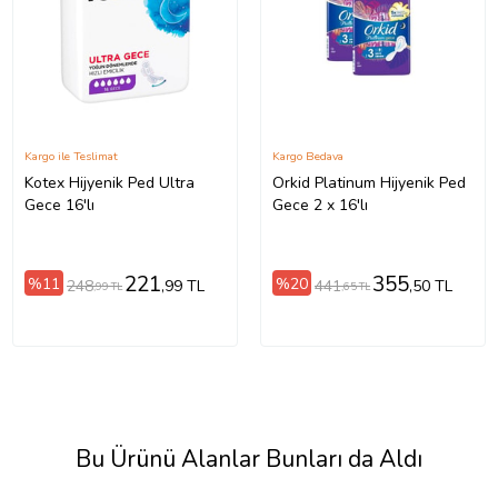
Kargo ile Teslimat
Kargo Bedava
Kotex Hijyenik Ped Ultra
Orkid Platinum Hijyenik Ped
Gece 16'lı
Gece 2 x 16'lı
221
355
%11
%20
248
441
,99 TL
,50 TL
,99 TL
,65 TL
Bu Ürünü Alanlar Bunları da Aldı