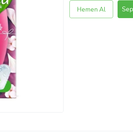
Sep
Hemen Al