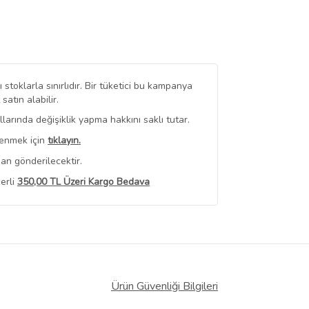
stoklarla sınırlıdır. Bir tüketici bu kampanya
tın alabilir.
arında değişiklik yapma hakkını saklı tutar.
renmek için
tıklayın.
an gönderilecektir.
erli
350,00 TL Üzeri Kargo Bedava
 Görüntüle
iyat bilgileri, satıcı tarafından
Ürün Güvenliği Bilgileri