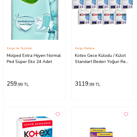
Kargo ile Teslimat
Kargo Bedava
Molped Extra Hijyen Normal
Kotex Gece Külodu / Külot
Ped Süper Eko 24 Adet
Standart Beden Yoğun ReGl
Dönemine Özel 18 Li Set
9PK*2
259
3119
,99 TL
,99 TL