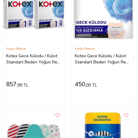
Kargo Bedava
Kargo Bedava
Kotex Gece Külodu / Külot
Kotex Gece Külodu / Külot
Standart Beden Yoğun ReGl
Standart Beden Yoğun ReGl
Dönemine Özel 4 Lü Set
Dönemine Özel Paket içi 2
2PK*2
Adet
857
450
,99 TL
,00 TL