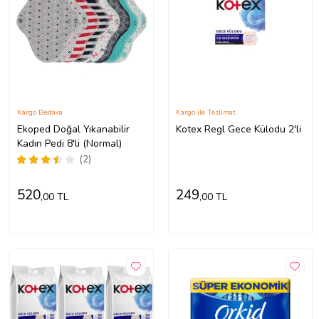
Kargo Bedava
Kargo ile Teslimat
Ekoped Doğal Yıkanabilir
Kotex Regl Gece Külodu 2'li
Kadın Pedi 8'li (Normal)
(2)
520
249
,00 TL
,00 TL