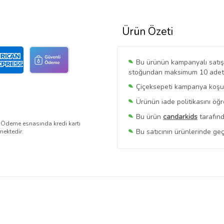
Ürün Özeti
Bu ürünün kampanyalı satışı 
stoğundan maksimum 10 adet sa
Çiçeksepeti kampanya koşull
Ürünün iade politikasını öğ
Bu ürün
candarkids
tarafınd
. Ödeme esnasında kredi kartı
Bu satıcının ürünlerinde geç
mektedir.
Bu Satıcının
Tüm Ürünlerini
Ürün sayfasında gördüğünüz f
belirlenmektedir.