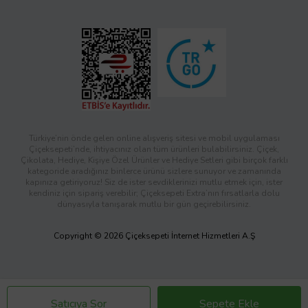
Türkiye’nin önde gelen online alışveriş sitesi ve mobil uygulaması
Çiçeksepeti’nde, ihtiyacınız olan tüm ürünleri bulabilirsiniz. Çiçek,
Çikolata, Hediye, Kişiye Özel Ürünler ve Hediye Setleri gibi birçok farklı
kategoride aradığınız binlerce ürünü sizlere sunuyor ve zamanında
kapınıza getiriyoruz! Siz de ister sevdiklerinizi mutlu etmek için, ister
kendiniz için sipariş verebilir; Çiçeksepeti Extra’nın fırsatlarla dolu
dünyasıyla tanışarak mutlu bir gün geçirebilirsiniz.
Copyright © 2026 Çiçeksepeti İnternet Hizmetleri A.Ş
Satıcıya Sor
Sepete Ekle