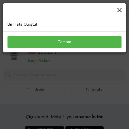
Bir Hata Oluştu!
MOMENTUS SC223T-11SR KRONOLU-TAKVİMLİ-
Tamam
WR 10ATM- ÇELİK ERKEK KOL SAATİ
7748,00 TL
%15
6585,
00 TL
Kargo Bedava
Filtrele
Sırala
Çiçeksepeti Mobil Uygulamamızı İndirin