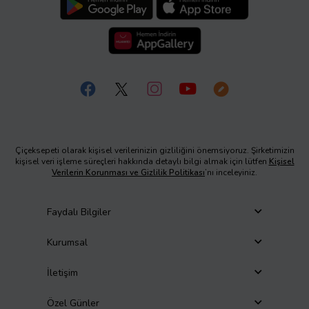
Çiçeksepeti olarak kişisel verilerinizin gizliliğini önemsiyoruz. Şirketimizin
kişisel veri işleme süreçleri hakkında detaylı bilgi almak için lütfen
Kişisel
Verilerin Korunması ve Gizlilik Politikası
’nı inceleyiniz.
Faydalı Bilgiler
Kurumsal
İletişim
Özel Günler