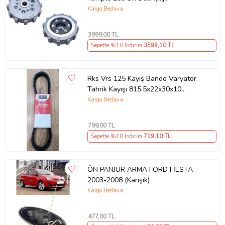
Balata+Göbek Set 7Li Hepsi
Kargo Bedava
İnce(2018-22)Arasmto (Siyah)
3999
,00 TL
Sepette %10 İndirim
3599
,10 TL
Rks Vrs 125 Kayış Bando Varyatör
Tahrik Kayışı 815.5x22x30x10
Supermoto
Kargo Bedava
799
,00 TL
Sepette %10 İndirim
719
,10 TL
ÖN PANJUR ARMA FORD FİESTA
2003-2008 (Karışık)
Kargo Bedava
477
,00 TL