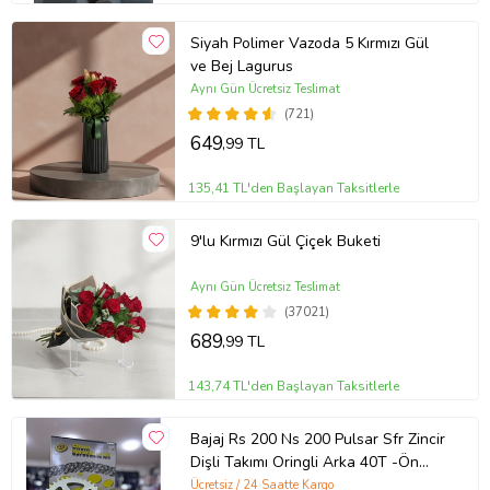
Siyah Polimer Vazoda 5 Kırmızı Gül
ve Bej Lagurus
Aynı Gün Ücretsiz Teslimat
(721)
649
,99 TL
135,41 TL'den Başlayan Taksitlerle
9'lu Kırmızı Gül Çiçek Buketi
Aynı Gün Ücretsiz Teslimat
(37021)
689
,99 TL
143,74 TL'den Başlayan Taksitlerle
Bajaj Rs 200 Ns 200 Pulsar Sfr Zincir
Dişli Takımı Oringli Arka 40T -Ön
14T 108 Bakla Supermto
Ücretsiz / 24 Saatte Kargo