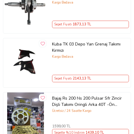
Kargo Bedava
Sepet Fiyatı
1873
,13 TL
Kuba TK 03 Depo Yan Grenaj Takımı
Kırmızı
Kargo Bedava
Sepet Fiyatı
2143
,13 TL
Bajaj Rs 200 Ns 200 Pulsar Sfr Zincir
Dişli Takımı Oringli Arka 40T -Ön
14T 108 Bakla Supermto
Ücretsiz / 24 Saatte Kargo
1599
,00 TL
Sepette %10 İndirim
1439
,10 TL