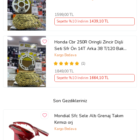
1599
,00 TL
Sepette %10 İndirim
1439
,10 TL
Honda Cbr 250R Oringli Zincir Dişli
Seti Sfr Ön 14T Arka 38 T/120 Bakla
2011-17 Arasmto
Kargo Bedava
(1)
1849
,00 TL
Sepette %10 İndirim
1664
,10 TL
Son Gezdikleriniz
Mondial Sfc Sele Altı Grenaj Takım
Kırmızı orj
Kargo Bedava