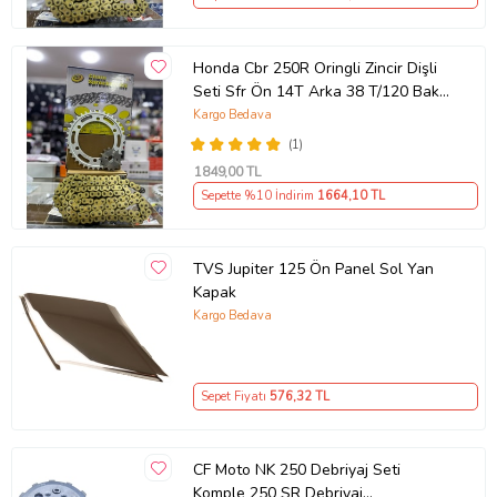
Honda Cbr 250R Oringli Zincir Dişli
Seti Sfr Ön 14T Arka 38 T/120 Bakla
2011-17 Arasmto
Kargo Bedava
(1)
1849
,00 TL
Sepette %10 İndirim
1664
,10 TL
TVS Jupiter 125 Ön Panel Sol Yan
Kapak
Kargo Bedava
Sepet Fiyatı
576
,32 TL
CF Moto NK 250 Debriyaj Seti
Komple 250 SR Debriyaj