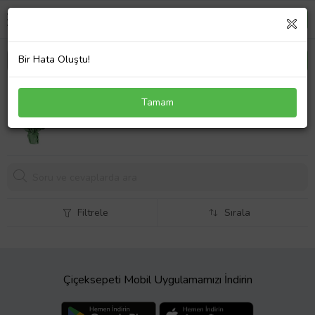
Bir Hata Oluştu!
Monstera Deve Tabanı Yeşil Ambalaj
Tamam
949,
00 TL
Filtrele
Sırala
Çiçeksepeti Mobil Uygulamamızı İndirin