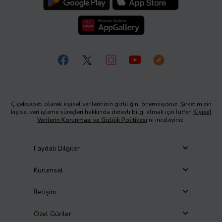
Çiçeksepeti olarak kişisel verilerinizin gizliliğini önemsiyoruz. Şirketimizin
kişisel veri işleme süreçleri hakkında detaylı bilgi almak için lütfen
Kişisel
Verilerin Korunması ve Gizlilik Politikası
’nı inceleyiniz.
Faydalı Bilgiler
Kurumsal
İletişim
Özel Günler