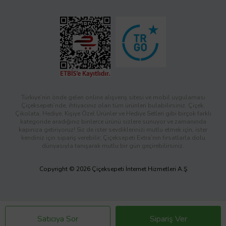
Türkiye’nin önde gelen online alışveriş sitesi ve mobil uygulaması
Çiçeksepeti’nde, ihtiyacınız olan tüm ürünleri bulabilirsiniz. Çiçek,
Çikolata, Hediye, Kişiye Özel Ürünler ve Hediye Setleri gibi birçok farklı
kategoride aradığınız binlerce ürünü sizlere sunuyor ve zamanında
kapınıza getiriyoruz! Siz de ister sevdiklerinizi mutlu etmek için, ister
kendiniz için sipariş verebilir; Çiçeksepeti Extra’nın fırsatlarla dolu
dünyasıyla tanışarak mutlu bir gün geçirebilirsiniz.
Copyright © 2026 Çiçeksepeti İnternet Hizmetleri A.Ş
Satıcıya Sor
Sipariş Ver