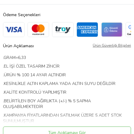
Ödeme Seçenekleri
Ürün Açıklaması
Ürün Güvenliği Bilgileri
.GRAM=6,33
.EL İŞİ ÖZEL TASARIM ZİNCİR
.ÜRÜN % 100 14 AYAR ALTINDIR
.KESİNLİKLE ALTIN KAPLAMA YADA ALTIN SUYU DEĞİLDİR
.KALİTE KONTROLÜ YAPILMIŞTIR
.BELİRTİLEN BOY AĞIRLIKTA (+/-) % 5 SAPMA
OLUŞABİLMEKTEDİR
.KAMPANYA FİYATLARINDAN SATILMAK ÜZERE 5 ADET STOK
SUNULMUŞTUR
.İNCELEMİŞ OLDUĞUNUZ ÜRÜNÜN SATIŞ FİYATINI SATICI
Tüm Açıklamayı Gör