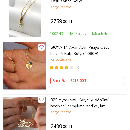
Taşlı Yonca Kolye
Kargo Bedava
2759
,00 TL
1002,43 TL'den Başlayan Taksitlerle
eJOYA 14 Ayar Altın Kişiye Özel
Nazarlı Kalp Kolye 108091
Kargo Bedava
(3)
Sepet Fiyatı
3213
,00 TL
925 Ayar isimli Kolye, yıldönümü
hediyesi, sevgilime hediye, kız
arkadaş hediyesi, doğum gününe
Kargo Bedava
hediye, kıza hediye, eşime hediye,
farklı hediye, özel hediye, karıma
2499
,00 TL