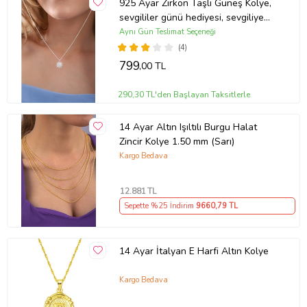
925 Ayar Zirkon Taşlı Güneş Kolye,
sevgililer günü hediyesi, sevgiliye
hediye, doğum günü hediyesi, yeni iş
Aynı Gün Teslimat Seçeneği
hediyesi, geçmiş olsun hediyesi, altın
(4)
kolye, kız arkadaş hediyesi, hediye
799
,00 TL
altın kolye
290,30 TL'den Başlayan Taksitlerle
14 Ayar Altın Işıltılı Burgu Halat
Zincir Kolye 1.50 mm (Sarı)
Kargo Bedava
12.881
TL
Sepette %25 İndirim
9660
,79 TL
14 Ayar İtalyan E Harfi Altın Kolye
Kargo Bedava