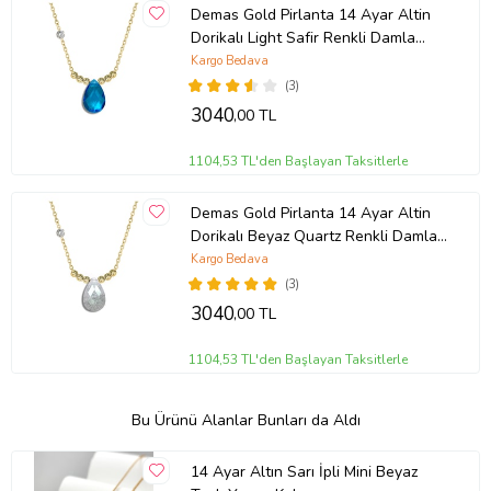
Demas Gold Pirlanta 14 Ayar Altin
Dorikalı Light Safir Renkli Damla
Taşlı Kolye (Sarı)
Kargo Bedava
(3)
3040
,00 TL
1104,53 TL'den Başlayan Taksitlerle
Demas Gold Pirlanta 14 Ayar Altin
Dorikalı Beyaz Quartz Renkli Damla
Taşlı Kolye (Sarı)
Kargo Bedava
(3)
3040
,00 TL
1104,53 TL'den Başlayan Taksitlerle
Bu Ürünü Alanlar Bunları da Aldı
14 Ayar Altın Sarı İpli Mini Beyaz