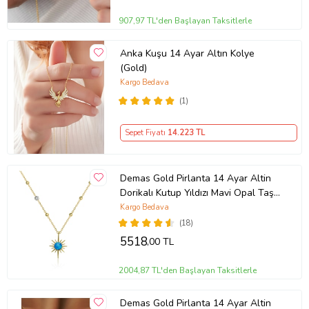
hediye, kolye hediye
907,97 TL'den Başlayan Taksitlerle
Anka Kuşu 14 Ayar Altın Kolye
(Gold)
Kargo Bedava
(1)
Sepet Fiyatı
14.223
TL
Demas Gold Pirlanta 14 Ayar Altin
Dorikalı Kutup Yıldızı Mavi Opal Taşlı
Kolye
Kargo Bedava
(18)
5518
,00 TL
2004,87 TL'den Başlayan Taksitlerle
Demas Gold Pirlanta 14 Ayar Altin