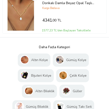
Dorikalı Damla Beyaz Opal Taşlı
Kolye
Kargo Bedava
4341
,00 TL
1577,23 TL'den Başlayan Taksitlerle
Daha Fazla Kategori
Altın Kolye
Gümüş Kolye
Bijuteri Kolye
Çelik Kolye
Altın Bileklik
Güller
Gümüş Bileklik
Gümüş Takı Seti