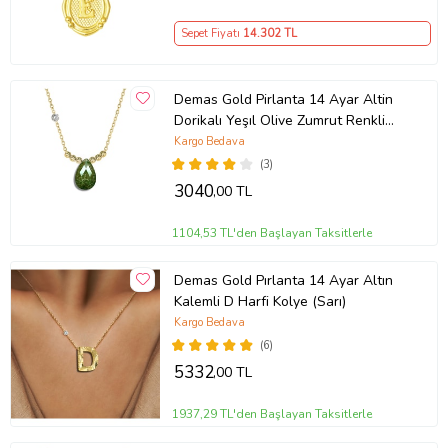
Sepet Fiyatı
14.302
TL
Demas Gold Pirlanta 14 Ayar Altin
Dorikalı Yeşıl Olive Zumrut Renkli
Damla Taşlı Kolye (Sarı)
Kargo Bedava
(3)
3040
,00 TL
1104,53 TL'den Başlayan Taksitlerle
Demas Gold Pırlanta 14 Ayar Altın
Kalemli D Harfi Kolye (Sarı)
Kargo Bedava
(6)
5332
,00 TL
1937,29 TL'den Başlayan Taksitlerle