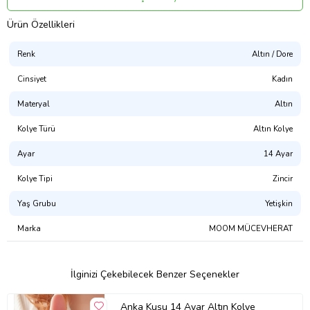
BELİRLEMEKTEDİR
.BU ÜRÜN MOOM MÜCEVHERAT TARAFINDAN
Ürün Özellikleri
GÖNDERİLECEKTİR
Renk
Altın / Dore
Ürün Kodu:
kc1059463
Cinsiyet
Kadın
Materyal
Altın
Kolye Türü
Altın Kolye
Ayar
14 Ayar
Kolye Tipi
Zincir
Yaş Grubu
Yetişkin
Marka
MOOM MÜCEVHERAT
İlginizi Çekebilecek Benzer Seçenekler
Anka Kuşu 14 Ayar Altın Kolye