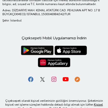
tacir/esnaf/sanatkar olmayan satıcılar için merkez adresinin bulunduğu il
bilgisi, ad, soyad ve T.C. kimlik numarası kayıt altında bulunmaktadır.
Adres: DİZDARİYE MAH. KEMAL ATATÜRK CAD. PEHLIVAN APT NO: 17 B
BÜYÜKÇEKMECE/ İSTANBUL 1500046984/342/TUR
Şehir: İstanbul
Çiçeksepeti Mobil Uygulamamızı İndirin
Çiçeksepeti olarak kişisel verilerinizin gizliliğini önemsiyoruz. Şirketimizin
kişisel veri işleme süreçleri hakkında detaylı bilgi almak için lütfen
Kişisel