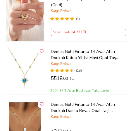
(Gold)
Kargo Bedava
(1)
Sepet Fiyatı
14.223
TL
Demas Gold Pirlanta 14 Ayar Altin
Dorikalı Kutup Yıldızı Mavi Opal Taşlı
Kolye
Kargo Bedava
(18)
5518
,00 TL
2004,87 TL'den Başlayan Taksitlerle
Demas Gold Pirlanta 14 Ayar Altin
Dorikalı Damla Beyaz Opal Taşlı
Kolye
Kargo Bedava