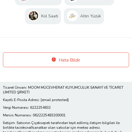
Kol Saati
Altın Yüzük
Hata Bildir
Ticaret Ünvanı: MOOM MÜCEVHERAT KUYUMCULUK SANAYİ VE TİCARET
LİMİTED ŞİRKETİ
Kayıtlı E-Posta Adresi:
[email protected]
Vergi Numarası: 6222254832
Mersis Numarası: 0622225483200001
İletişim: Satıcının Çiçeksepeti tarafından teyit edilmiş iletişim bilgileri ile
birlikte tacir/esnaf/sanatkar olan satıcılar için merkez adresi;