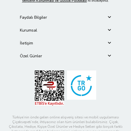
Verilerin Korunması ve Gizlilik Politikası
’nı inceleyiniz.
Faydalı Bilgiler
Kurumsal
İletişim
Özel Günler
Türkiye’nin önde gelen online alışveriş sitesi ve mobil uygulaması
Çiçeksepeti’nde, ihtiyacınız olan tüm ürünleri bulabilirsiniz. Çiçek,
Çikolata, Hediye, Kişiye Özel Ürünler ve Hediye Setleri gibi birçok farklı