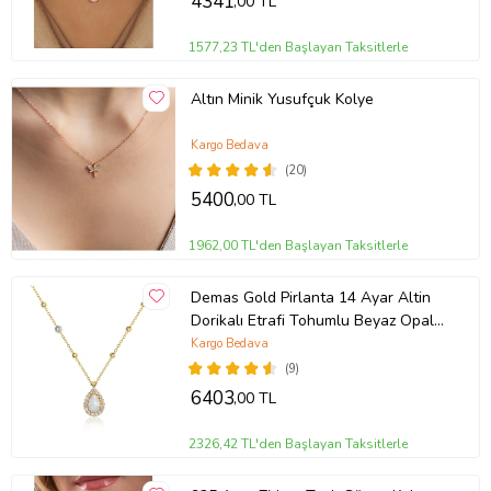
4341
,00 TL
1577,23 TL'den Başlayan Taksitlerle
Altın Minik Yusufçuk Kolye
Kargo Bedava
(20)
5400
,00 TL
1962,00 TL'den Başlayan Taksitlerle
Demas Gold Pirlanta 14 Ayar Altin
Dorikalı Etrafi Tohumlu Beyaz Opal
Taşlı Kolye
Kargo Bedava
(9)
6403
,00 TL
2326,42 TL'den Başlayan Taksitlerle