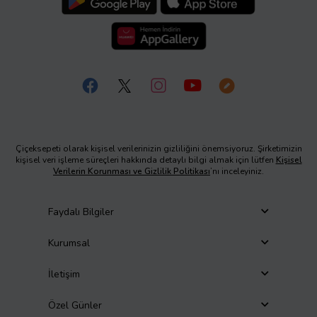
Çiçeksepeti olarak kişisel verilerinizin gizliliğini önemsiyoruz. Şirketimizin
kişisel veri işleme süreçleri hakkında detaylı bilgi almak için lütfen
Kişisel
Verilerin Korunması ve Gizlilik Politikası
’nı inceleyiniz.
Faydalı Bilgiler
Kurumsal
İletişim
Özel Günler