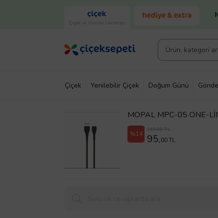
Çiçek ve Gurme Lezzetler
Çiçek
Yenilebilir Çiçek
Doğum Günü
Gönde
MOPAL MPC-05 ONE-LİN
110,00 TL
%14
95,
00 TL