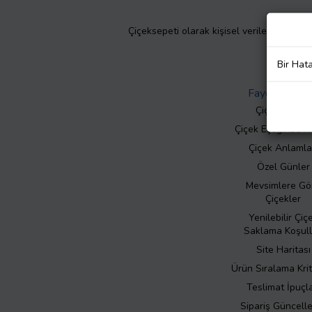
Çiçeksepeti olarak kişisel verilerinizin giz
Bir Hat
Faydalı Bilgil
Çiçek Bakımı
Çiçek Eşliğinde N
Çiçek Anlamla
Özel Günler
Mevsimlere Gö
Çiçekler
Yenilebilir Çiç
Saklama Koşull
Site Haritası
Ürün Sıralama Krit
Teslimat İpuçla
Sipariş Güncell