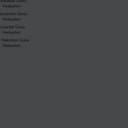
vukatlar Günü
Hediyeleri
emşireler Günü
Hediyeleri
Eczacılık Günü
Hediyeleri
ş Hekimleri Günü
Hediyeleri