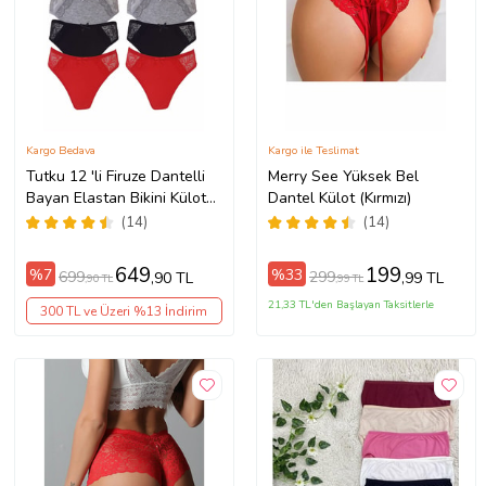
Kargo Bedava
Kargo ile Teslimat
Tutku 12 'li Firuze Dantelli
Merry See Yüksek Bel
Bayan Elastan Bikini Külot
Dantel Külot (Kırmızı)
Kombin (Çok Renkli)
(14)
(14)
649
199
%7
%33
699
299
,90 TL
,99 TL
,90 TL
,99 TL
21,33 TL'den Başlayan Taksitlerle
300 TL ve Üzeri %13 İndirim