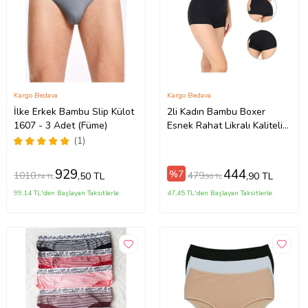
Kargo Bedava
Kargo Bedava
İlke Erkek Bambu Slip Külot
2li Kadın Bambu Boxer
1607 - 3 Adet (Füme)
Esnek Rahat Likralı Kaliteli
İç Çamaşırı (Siyah)
(1)
929
444
%7
1010
479
,50 TL
,90 TL
,74 TL
,90 TL
99,14 TL'den Başlayan Taksitlerle
47,45 TL'den Başlayan Taksitlerle