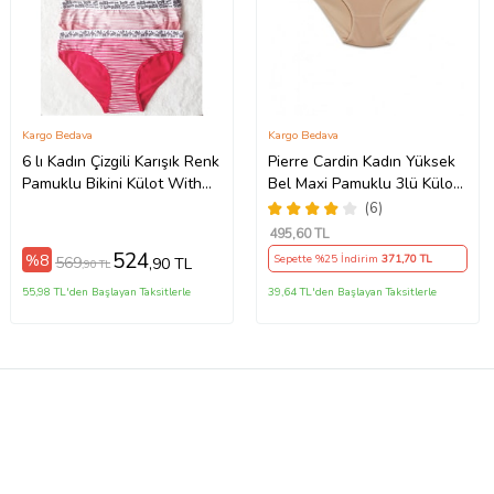
Kargo Bedava
Kargo Bedava
6 lı Kadın Çizgili Karışık Renk
Pierre Cardin Kadın Yüksek
Pamuklu Bikini Külot With
Bel Maxi Pamuklu 3lü Külot
Love
(Çok Renkli)
(6)
495
,60 TL
524
%8
Sepette %25 İndirim
371
,70 TL
569
,90 TL
,90 TL
55,98 TL'den Başlayan Taksitlerle
39,64 TL'den Başlayan Taksitlerle