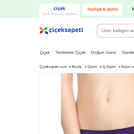
Çiçek ve Gurme Lezzetler
Çiçek
Yenilebilir Çiçek
Doğum Günü
Gönde
Çiçeksepeti.com
Moda
Giyim
İç Giyim
Külot v