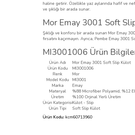
haline getirir. Özellikle yaz aylarında hafif ve n
ve şıklığı bir arada sunar.
Mor Emay 3001 Soft Slip 
Şıklığı ve konforu bir arada sunan Mor Emay 3001
fırsatını kaçırmayın. Ayrıca, Pembe Emay 3001 Soft
MI3001006 Ürün Bilgiler
Ürün Adı
Mor Emay 3001 Soft Slip Külot
Ürün Kodu
MI3001006
Renk
Mor
Model Kodu
MI3001
Marka
Emay
Materyal
%88 Microfiber Polyamid, %12 E
Üretim
%100 Orjinal Yerli Üretim
Ürün Kategorisi
Külot - Slip
Ürün Tipi
Soft Slip Külot
Ürün Kodu:
kcm60713960