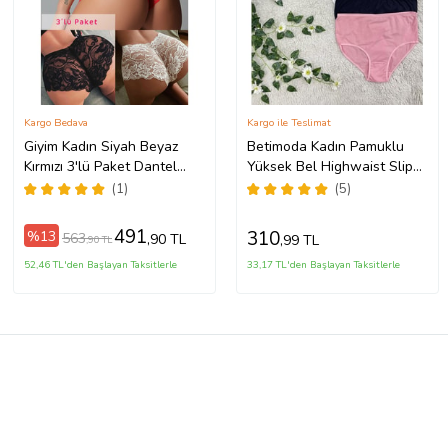
Kargo Bedava
Kargo ile Teslimat
Giyim Kadın Siyah Beyaz
Betimoda Kadın Pamuklu
Kırmızı 3'lü Paket Dantel
Yüksek Bel Highwaist Slip
Tanga Şort Külot
Büyük Beden Külot 6 Adet
(1)
(5)
Karışık Renk
491
310
%13
563
,90 TL
,99 TL
,90 TL
52,46 TL'den Başlayan Taksitlerle
33,17 TL'den Başlayan Taksitlerle