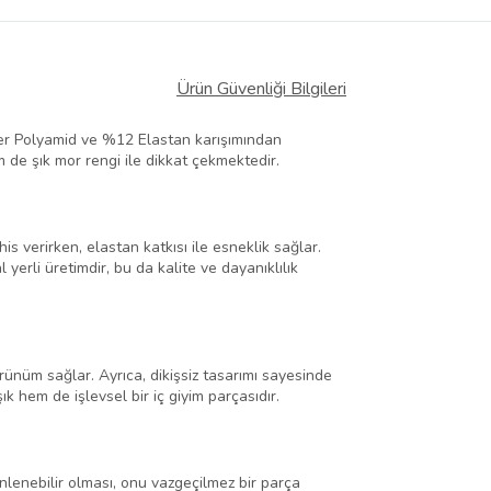
Ürün Güvenliği Bilgileri
iber Polyamid ve %12 Elastan karışımından
 de şık mor rengi ile dikkat çekmektedir.
s verirken, elastan katkısı ile esneklik sağlar.
erli üretimdir, bu da kalite ve dayanıklılık
rünüm sağlar. Ayrıca, dikişsiz tasarımı sayesinde
ık hem de işlevsel bir iç giyim parçasıdır.
nlenebilir olması, onu vazgeçilmez bir parça