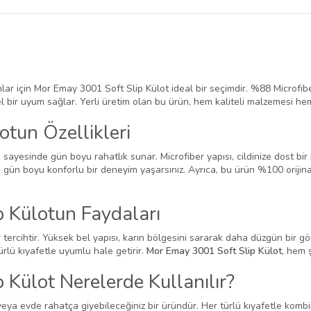
nlar için Mor Emay 3001 Soft Slip Külot ideal bir seçimdir. %88 Microf
bir uyum sağlar. Yerli üretim olan bu ürün, hem kaliteli malzemesi hem
tun Özellikleri
esinde gün boyu rahatlık sunar. Microfiber yapısı, cildinize dost bir hi
ün boyu konforlu bir deneyim yaşarsınız. Ayrıca, bu ürün %100 orijinal y
 Külotun Faydaları
tercihtir. Yüksek bel yapısı, karın bölgesini sararak daha düzgün bir gö
ürlü kıyafetle uyumlu hale getirir.
Mor Emay 3001 Soft Slip Külot
, hem ş
Külot Nerelerde Kullanılır?
veya evde rahatça giyebileceğiniz bir üründür. Her türlü kıyafetle kombi