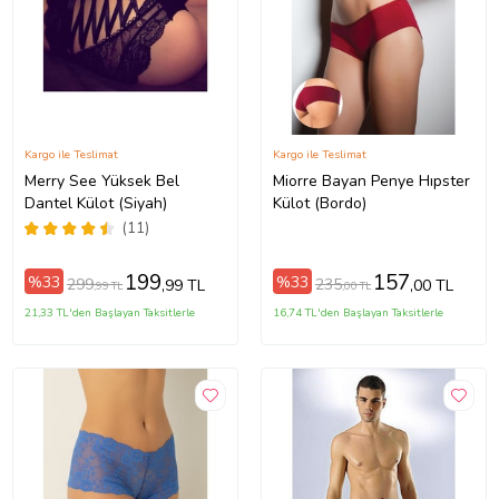
Kargo ile Teslimat
Kargo ile Teslimat
Merry See Yüksek Bel
Miorre Bayan Penye Hıpster
Dantel Külot (Siyah)
Külot (Bordo)
(11)
199
157
%33
%33
299
235
,99 TL
,00 TL
,99 TL
,00 TL
21,33 TL'den Başlayan Taksitlerle
16,74 TL'den Başlayan Taksitlerle