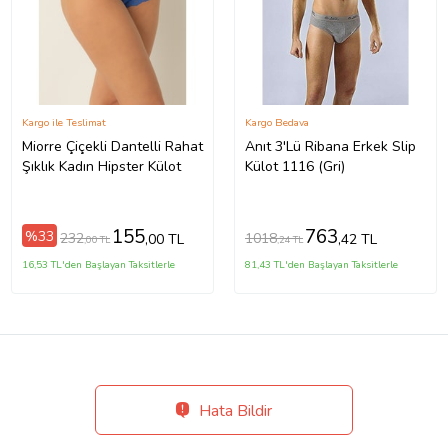
Kargo ile Teslimat
Kargo Bedava
Miorre Çiçekli Dantelli Rahat
Anıt 3'Lü Ribana Erkek Slip
Şıklık Kadın Hipster Külot
Külot 1116 (Gri)
155
763
%33
232
1018
,00 TL
,42 TL
,00 TL
,24 TL
16,53 TL'den Başlayan Taksitlerle
81,43 TL'den Başlayan Taksitlerle
Hata Bildir