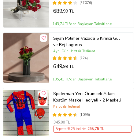
(37076)
689
,99 TL
143,74 TL'den Başlayan Taksitlerle
Siyah Polimer Vazoda 5 Kırmızı Gül
ve Bej Lagurus
Aynı Gün Ücretsiz Teslimat
(724)
649
,99 TL
135,41 TL'den Başlayan Taksitlerle
Spiderman Yeni Örümcek Adam
Kostüm Maske Hediyeli - 2 Maskeli
Kargo ile Teslimat
(1095)
345
,00 TL
Sepette %25 İndirim
258
,75 TL