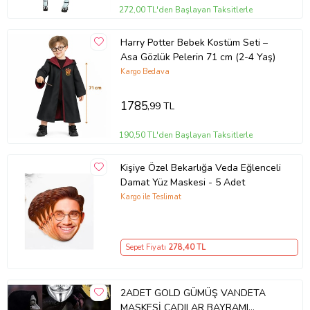
272,00 TL'den Başlayan Taksitlerle
Harry Potter Bebek Kostüm Seti –
Asa Gözlük Pelerin 71 cm (2-4 Yaş)
Kargo Bedava
1785
,99 TL
190,50 TL'den Başlayan Taksitlerle
Kişiye Özel Bekarlığa Veda Eğlenceli
Damat Yüz Maskesi - 5 Adet
Kargo ile Teslimat
Sepet Fiyatı
278
,40 TL
2ADET GOLD GÜMÜŞ VANDETA
MASKESİ CADILAR BAYRAMI