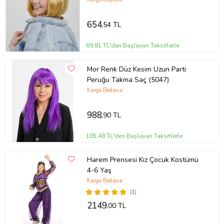
654
,54 TL
69,81 TL'den Başlayan Taksitlerle
Mor Renk Düz Kesim Uzun Parti
Peruğu Takma Saç (5047)
Kargo Bedava
988
,90 TL
105,48 TL'den Başlayan Taksitlerle
Harem Prensesi Kız Çocuk Kostümü
4-6 Yaş
Kargo Bedava
(1)
2149
,00 TL