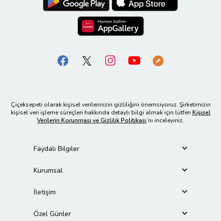
Çiçeksepeti olarak kişisel verilerinizin gizliliğini önemsiyoruz. Şirketimizin
kişisel veri işleme süreçleri hakkında detaylı bilgi almak için lütfen
Kişisel
Verilerin Korunması ve Gizlilik Politikası
’nı inceleyiniz.
Faydalı Bilgiler
Kurumsal
İletişim
Özel Günler