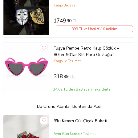
MASKESİ KORKU MASKESİ PARTİ
Kargo Bedava
MASKESİ YILBAŞI MASKESİ
1749
,90 TL
899 TL ve Üzeri %10 İndirim
Fuşya Pembe Retro Kalp Gözlük –
80’ler 90’lar Stil Parti Gözlüğü
Kargo ile Teslimat
318
,99 TL
34,02 TL'den Başlayan Taksitlerle
Bu Ürünü Alanlar Bunları da Aldı
9'lu Kırmızı Gül Çiçek Buketi
Aynı Gün Ücretsiz Teslimat