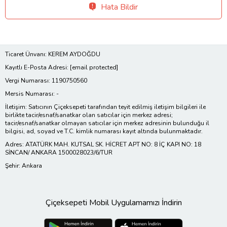
Hata Bildir
Ticaret Ünvanı: KEREM AYDOĞDU
Kayıtlı E-Posta Adresi:
[email protected]
Vergi Numarası: 1190750560
Mersis Numarası: -
İletişim: Satıcının Çiçeksepeti tarafından teyit edilmiş iletişim bilgileri ile
birlikte tacir/esnaf/sanatkar olan satıcılar için merkez adresi;
tacir/esnaf/sanatkar olmayan satıcılar için merkez adresinin bulunduğu il
bilgisi, ad, soyad ve T.C. kimlik numarası kayıt altında bulunmaktadır.
Adres: ATATÜRK MAH. KUTSAL SK. HİCRET APT NO: 8 İÇ KAPI NO: 18
SİNCAN/ ANKARA 1500028023/6/TUR
Şehir: Ankara
Çiçeksepeti Mobil Uygulamamızı İndirin