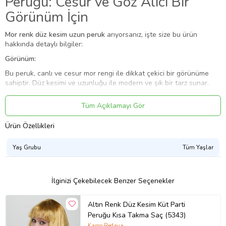
Peruğu: Cesur ve Göz Alıcı Bir
Görünüm İçin
Mor renk düz kesim uzun peruk
arıyorsanız, işte size bu ürün
hakkında detaylı bilgiler:
Görünüm:
Bu peruk, canlı ve cesur mor rengi ile dikkat çekici bir görünüme
sahiptir. Düz kesimi ve uzunluğu ile modern ve şık bir tarz sunar.
Malzeme:
Tüm Açıklamayı Gör
Peruk genellikle sentetik saçtan yapılır. Sentetik saçlar, doğal
saçlara göre daha uygun fiyatlıdır ve bakımı kolaydır.
Ürün Özellikleri
Kullanım:
Yaş Grubu
Tüm Yaşlar
Mor renk düz kesim uzun peruk kullanımı oldukça kolaydır. Peruğu
kafanıza yerleştirin olay bu kadar basit.
Farklı Kullanımlar:
İlginizi Çekebilecek Benzer Seçenekler
Bu peruk, cadı, peri, anime karakteri gibi farklı kostümlerle
kullanılabilir. Ayrıca günlük hayatta da kullanılabilir.
Altın Renk Düz Kesim Küt Parti
Ürün Kodu:
kcm78732292
Peruğu Kısa Takma Saç (5343)
Kargo Bedava