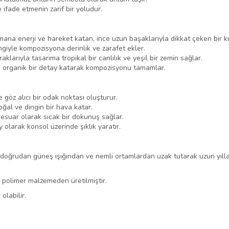
e ifade etmenin zarif bir yoludur.
ana enerji ve hareket katan, ince uzun başaklarıyla dikkat çeken bir ku
iyle kompozisyona derinlik ve zarafet ekler.
aklarıyla tasarıma tropikal bir canlılık ve yeşil bir zemin sağlar.
ve organik bir detay katarak kompozisyonu tamamlar.
göz alıcı bir odak noktası oluşturur.
al ve dingin bir hava katar.
sesuar olarak sıcak bir dokunuş sağlar.
ay olarak konsol üzerinde şıklık yaratır.
doğrudan güneş ışığından ve nemli ortamlardan uzak tutarak uzun yıllar i
an polimer malzemeden üretilmiştir.
olabilir.