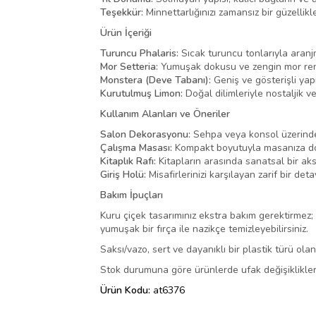
Teşekkür:
Minnettarlığınızı zamansız bir güzellikl
Ürün İçeriği
Turuncu Phalaris:
Sıcak turuncu tonlarıyla aranjm
Mor Setteria:
Yumuşak dokusu ve zengin mor reng
Monstera (Deve Tabanı):
Geniş ve gösterişli yapr
Kurutulmuş Limon:
Doğal dilimleriyle nostaljik 
Kullanım Alanları ve Öneriler
Salon Dekorasyonu:
Sehpa veya konsol üzerinde 
Çalışma Masası:
Kompakt boyutuyla masanıza doğ
Kitaplık Rafı:
Kitapların arasında sanatsal bir ak
Giriş Holü:
Misafirlerinizi karşılayan zarif bir det
Bakım İpuçları
Kuru çiçek tasarımınız ekstra bakım gerektirmez; 
yumuşak bir fırça ile nazikçe temizleyebilirsiniz.
Saksı/vazo, sert ve dayanıklı bir plastik türü ol
Stok durumuna göre ürünlerde ufak değişiklikler 
Ürün Kodu:
at6376