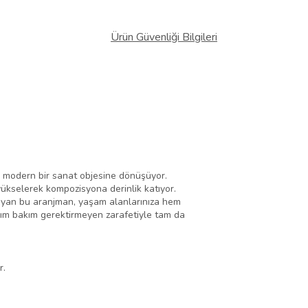
Ürün Güvenliği Bilgileri
a modern bir sanat objesine dönüşüyor.
yükselerek kompozisyona derinlik katıyor.
oruyan bu aranjman, yaşam alanlarınıza hem
sarım bakım gerektirmeyen zarafetiyle tam da
r.