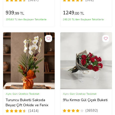
(5817)
(902)
939
1249
,99 TL
,00 TL
195,83 TL'den Başlayan Taksitlerle
260,20 TL'den Başlayan Taksitlerle
Aynı Gün Ücretsiz Teslimat
Aynı Gün Ücretsiz Teslimat
Turuncu Buketli Saksıda
9'lu Kırmızı Gül Çiçek Buketi
Beyaz Çift Orkide ve Fenix
(36592)
(1414)