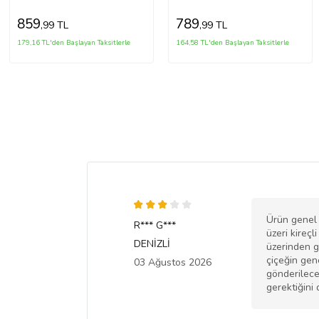
859
789
,99 TL
,99 TL
179,16 TL'den Başlayan Taksitlerle
164,58 TL'den Başlayan Taksitlerle
Ürün genel 
R*** G***
üzeri kireç
DENİZLİ
üzerinden g
çiçeğin gen
03 Ağustos 2026
gönderilece
gerektiğini