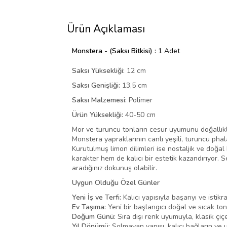
Ürün Açıklaması
Monstera - (Saksı Bitkisi) :
1 Adet
Saksı Yüksekliği:
12 cm
Saksı Genişliği:
13,5 cm
Saksı Malzemesi:
Polimer
Ürün Yüksekliği:
40-50 cm
Mor ve turuncu tonların cesur uyumunu doğallık
Monstera yapraklarının canlı yeşili, turuncu pha
Kurutulmuş limon dilimleri ise nostaljik ve doğa
karakter hem de kalıcı bir estetik kazandırıyor. 
aradığınız dokunuş olabilir.
Uygun Olduğu Özel Günler
Yeni İş ve Terfi:
Kalıcı yapısıyla başarıyı ve isti
Ev Taşıma:
Yeni bir başlangıcı doğal ve sıcak ton
Doğum Günü:
Sıra dışı renk uyumuyla, klasik çiçe
Yıl Dönümü:
Solmayan yapısı, kalıcı bağların ve 