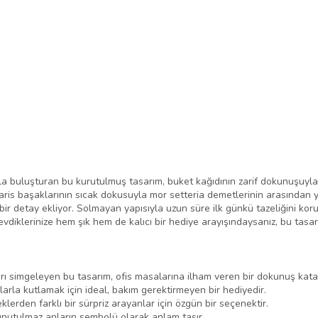
la buluşturan bu kurutulmuş tasarım, buket kağıdının zarif dokunuşuyl
laris başaklarının sıcak dokusuyla mor setteria demetlerinin arasından 
l bir detay ekliyor. Solmayan yapısıyla uzun süre ilk günkü tazeliğini k
Sevdiklerinize hem şık hem de kalıcı bir hediye arayışındaysanız, bu ta
krarı simgeleyen bu tasarım, ofis masalarına ilham veren bir dokunuş kata
larla kutlamak için ideal, bakım gerektirmeyen bir hediyedir.
klerden farklı bir sürpriz arayanlar için özgün bir seçenektir.
unutulmaz anların sembolü olarak anlam taşır.