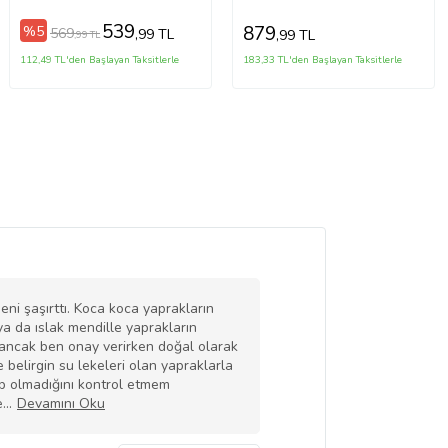
539
879
%5
569
,99 TL
,99 TL
,99 TL
112,49 TL'den Başlayan Taksitlerle
183,33 TL'den Başlayan Taksitlerle
eni şaşırttı. Koca koca yaprakların
ya da ıslak mendille yaprakların
 ancak ben onay verirken doğal olarak
 belirgin su lekeleri olan yapraklarla
up olmadığını kontrol etmem
e