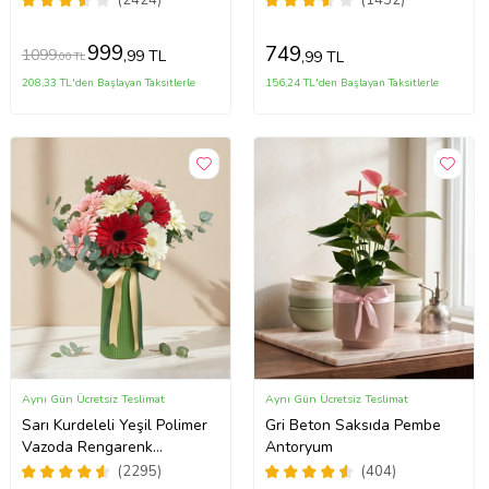
(2424)
(1432)
999
749
1099
,99 TL
,99 TL
,00 TL
208,33 TL'den Başlayan Taksitlerle
156,24 TL'den Başlayan Taksitlerle
Aynı Gün Ücretsiz Teslimat
Aynı Gün Ücretsiz Teslimat
Sarı Kurdeleli Yeşil Polimer
Gri Beton Saksıda Pembe
Vazoda Rengarenk
Antoryum
Gerberalar
(2295)
(404)