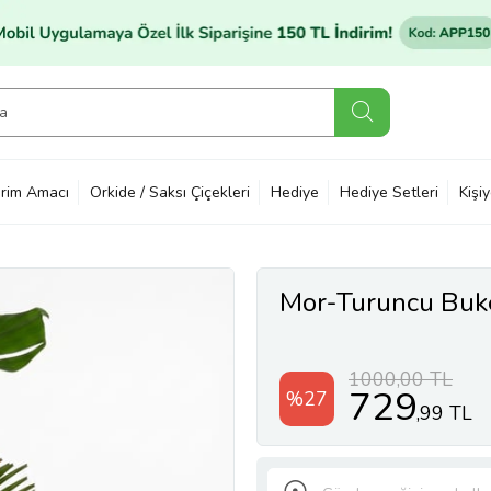
rim Amacı
Orkide / Saksı Çiçekleri
Hediye
Hediye Setleri
Kişi
Mor-Turuncu Buk
1000,00 TL
729
%27
,99 TL