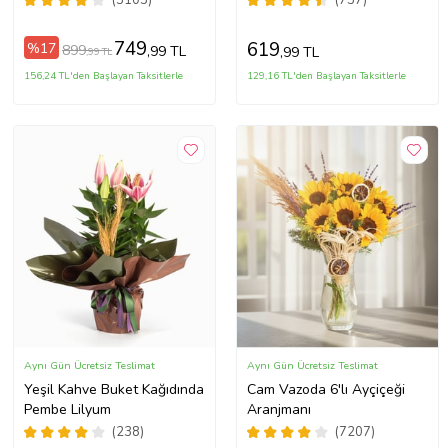
(3103)
(737)
749
619
%17
899
,99 TL
,99 TL
,99 TL
156,24 TL'den Başlayan Taksitlerle
129,16 TL'den Başlayan Taksitlerle
Aynı Gün Ücretsiz Teslimat
Aynı Gün Ücretsiz Teslimat
Yeşil Kahve Buket Kağıdında
Cam Vazoda 6'lı Ayçiçeği
Pembe Lilyum
Aranjmanı
(238)
(7207)