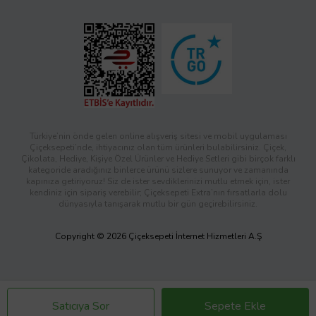
Türkiye’nin önde gelen online alışveriş sitesi ve mobil uygulaması
Çiçeksepeti’nde, ihtiyacınız olan tüm ürünleri bulabilirsiniz. Çiçek,
Çikolata, Hediye, Kişiye Özel Ürünler ve Hediye Setleri gibi birçok farklı
kategoride aradığınız binlerce ürünü sizlere sunuyor ve zamanında
kapınıza getiriyoruz! Siz de ister sevdiklerinizi mutlu etmek için, ister
kendiniz için sipariş verebilir; Çiçeksepeti Extra’nın fırsatlarla dolu
dünyasıyla tanışarak mutlu bir gün geçirebilirsiniz.
Copyright © 2026 Çiçeksepeti İnternet Hizmetleri A.Ş
Satıcıya Sor
Sepete Ekle