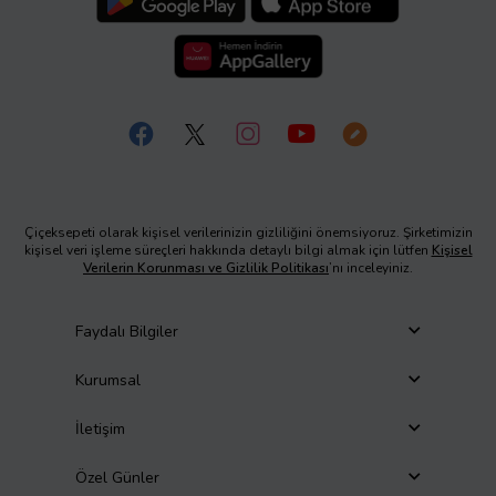
Çiçeksepeti olarak kişisel verilerinizin gizliliğini önemsiyoruz. Şirketimizin
kişisel veri işleme süreçleri hakkında detaylı bilgi almak için lütfen
Kişisel
Verilerin Korunması ve Gizlilik Politikası
’nı inceleyiniz.
Faydalı Bilgiler
Kurumsal
İletişim
Özel Günler