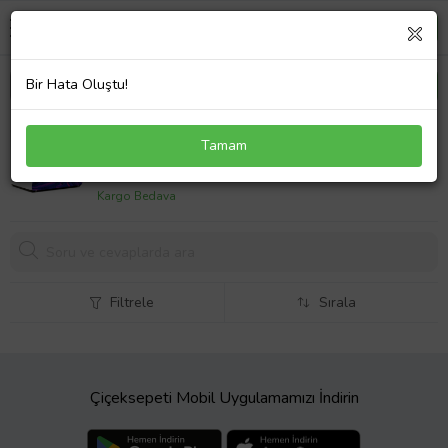
Bir Hata Oluştu!
Mor ve Pembe Soyut Laptop Sticker 12 İnch
Tamam
(29X24CM)
889,
90 TL
Kargo Bedava
Filtrele
Sırala
Çiçeksepeti Mobil Uygulamamızı İndirin