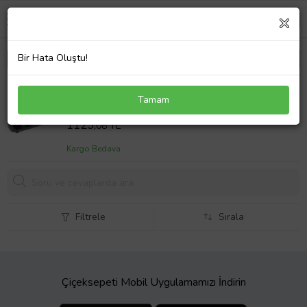
Bir Hata Oluştu!
Motor Havalandırma Valfı – 06F129101R WISCO –
Tamam
Volkswagen Golf5 2.0 Gtı Audı A1 04 Ve Sonrası
Sepet Fiyatı
Uyumlu
1125,
08 TL
Kargo Bedava
Filtrele
Sırala
Çiçeksepeti Mobil Uygulamamızı İndirin