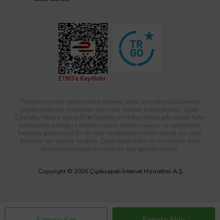
Türkiye’nin önde gelen online alışveriş sitesi ve mobil uygulaması
Çiçeksepeti’nde, ihtiyacınız olan tüm ürünleri bulabilirsiniz. Çiçek,
Çikolata, Hediye, Kişiye Özel Ürünler ve Hediye Setleri gibi birçok farklı
kategoride aradığınız binlerce ürünü sizlere sunuyor ve zamanında
kapınıza getiriyoruz! Siz de ister sevdiklerinizi mutlu etmek için, ister
kendiniz için sipariş verebilir; Çiçeksepeti Extra’nın fırsatlarla dolu
dünyasıyla tanışarak mutlu bir gün geçirebilirsiniz.
Copyright © 2026 Çiçeksepeti İnternet Hizmetleri A.Ş