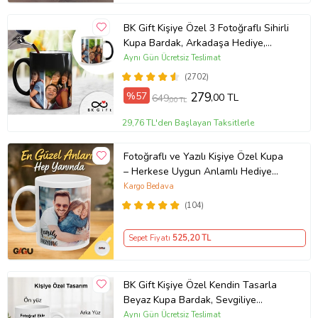
BK Gift Kişiye Özel 3 Fotoğraflı Sihirli
Kupa Bardak, Arkadaşa Hediye,
Sevgiliye Hediye
Aynı Gün Ücretsiz Teslimat
(2702)
%57
279
,00 TL
649
,00 TL
29,76 TL'den Başlayan Taksitlerle
Fotoğraflı ve Yazılı Kişiye Özel Kupa
– Herkese Uygun Anlamlı Hediye
Porselen Baskılı Kupa (Beyaz)
Kargo Bedava
(104)
Sepet Fiyatı
525
,20 TL
BK Gift Kişiye Özel Kendin Tasarla
Beyaz Kupa Bardak, Sevgiliye
Hediye, Arkadaşa Hediye, Doğum
Aynı Gün Ücretsiz Teslimat