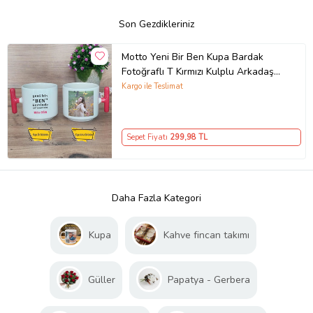
Son Gezdikleriniz
Motto Yeni Bir Ben Kupa Bardak
Fotoğraflı T Kırmızı Kulplu Arkadaşa
Hediye
Kargo ile Teslimat
Sepet Fiyatı
299
,98 TL
Daha Fazla Kategori
Kupa
Kahve fincan takımı
Güller
Papatya - Gerbera