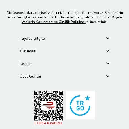
Çiçeksepeti olarak kişisel verilerinizin gizliliğini önemsiyoruz. Şirketimizin
kişisel veri işleme süreçleri hakkında detaylı bilgi almak için lütfen
Kişisel
Verilerin Korunması ve Gizlilik Politikası
’nı inceleyiniz.
Faydalı Bilgiler
Kurumsal
İletişim
Özel Günler