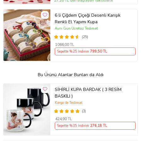
27,20 TL'den Başlayan Taksitlerle
6 li Çiğdem Çiçeği Desenli Karışık
Renkli El Yapımı Kupa
Aynı Gün Ücretsiz Teslimat
(25)
1066
,00 TL
Sepette %25 İndirim
799
,50 TL
Bu Ürünü Alanlar Bunları da Aldı
SİHİRLİ KUPA BARDAK ( 3 RESİM
BASKILI )
Kargo ile Teslimat
(3)
424
,90 TL
Sepette %35 İndirim
276
,18 TL