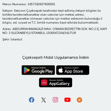
Mersis Numarası: 1657182637600001
İletişim: Satıcının Çiçeksepeti tarafından teyit edilmiş iletişim bilgileri ile
birlikte tacir/esnaf/sanatkar olan satıcılar için merkez adresi;
tacir/esnaf/sanatkar olmayan satıcılar için merkez adresinin bulunduğu il
bilgisi, ad, soyad ve T.C. kimlik numarası kayıt altında bulunmaktadır.
Adres: ABDURRAHMANGAZİ MAH. OSMAN BEDRETTİN SOK. NO:2 İÇ KAPI
NO: 3 SULTANBEYLİ/ İSTANBUL 1500047204/341/TUR
Şehir: İstanbul
Çiçeksepeti Mobil Uygulamamızı İndirin