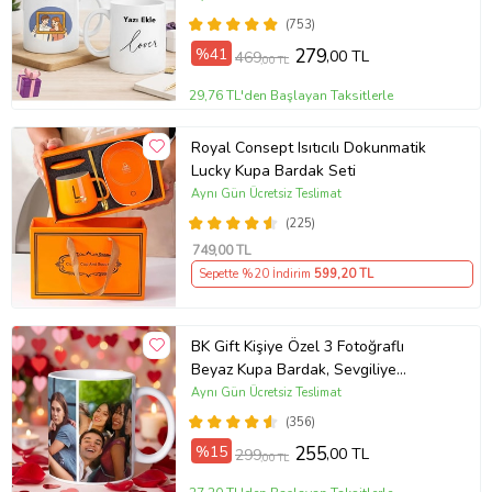
Günü Hediyesi
(753)
%41
279
,00 TL
469
,00 TL
29,76 TL'den Başlayan Taksitlerle
Royal Consept Isıtıcılı Dokunmatik
Lucky Kupa Bardak Seti
Aynı Gün Ücretsiz Teslimat
(225)
749
,00 TL
Sepette %20 İndirim
599
,20 TL
BK Gift Kişiye Özel 3 Fotoğraflı
Beyaz Kupa Bardak, Sevgiliye
Hediye, Arkadaşa Hediye
Aynı Gün Ücretsiz Teslimat
(356)
%15
255
,00 TL
299
,00 TL