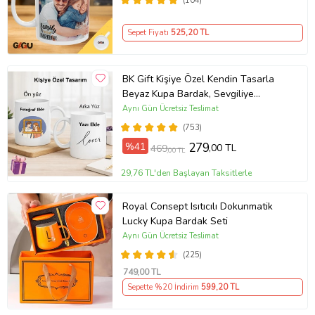
(104)
Sepet Fiyatı
525
,20 TL
BK Gift Kişiye Özel Kendin Tasarla
Beyaz Kupa Bardak, Sevgiliye
Hediye, Arkadaşa Hediye, Doğum
Aynı Gün Ücretsiz Teslimat
Günü Hediyesi
(753)
%41
279
,00 TL
469
,00 TL
29,76 TL'den Başlayan Taksitlerle
Royal Consept Isıtıcılı Dokunmatik
Lucky Kupa Bardak Seti
Aynı Gün Ücretsiz Teslimat
(225)
749
,00 TL
Sepette %20 İndirim
599
,20 TL