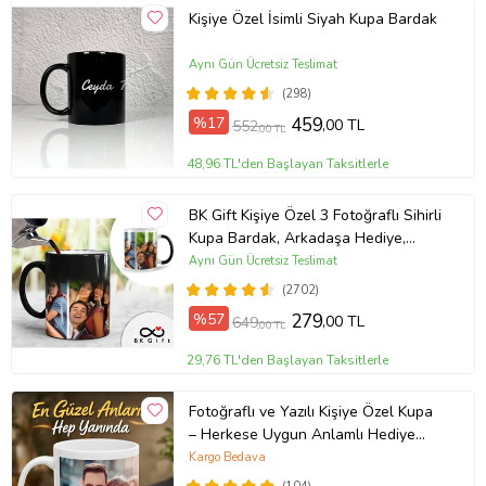
Kişiye Özel İsimli Siyah Kupa Bardak
Aynı Gün Ücretsiz Teslimat
(298)
%17
459
,00 TL
552
,00 TL
48,96 TL'den Başlayan Taksitlerle
BK Gift Kişiye Özel 3 Fotoğraflı Sihirli
Kupa Bardak, Arkadaşa Hediye,
Sevgiliye Hediye
Aynı Gün Ücretsiz Teslimat
(2702)
%57
279
,00 TL
649
,00 TL
29,76 TL'den Başlayan Taksitlerle
Fotoğraflı ve Yazılı Kişiye Özel Kupa
– Herkese Uygun Anlamlı Hediye
Porselen Baskılı Kupa (Beyaz)
Kargo Bedava