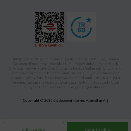
Türkiye’nin önde gelen online alışveriş sitesi ve mobil uygulaması
Çiçeksepeti’nde, ihtiyacınız olan tüm ürünleri bulabilirsiniz. Çiçek,
Çikolata, Hediye, Kişiye Özel Ürünler ve Hediye Setleri gibi birçok farklı
kategoride aradığınız binlerce ürünü sizlere sunuyor ve zamanında
kapınıza getiriyoruz! Siz de ister sevdiklerinizi mutlu etmek için, ister
kendiniz için sipariş verebilir; Çiçeksepeti Extra’nın fırsatlarla dolu
dünyasıyla tanışarak mutlu bir gün geçirebilirsiniz.
Copyright © 2026 Çiçeksepeti İnternet Hizmetleri A.Ş
Satıcıya Sor
Sepete Ekle