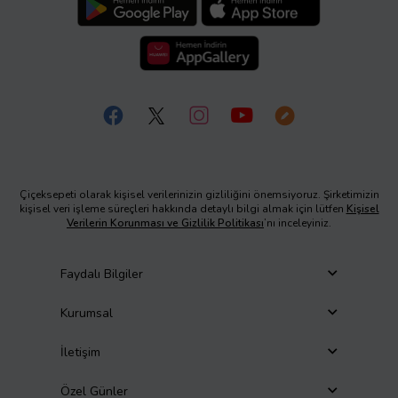
Çiçeksepeti olarak kişisel verilerinizin gizliliğini önemsiyoruz. Şirketimizin
kişisel veri işleme süreçleri hakkında detaylı bilgi almak için lütfen
Kişisel
Verilerin Korunması ve Gizlilik Politikası
’nı inceleyiniz.
Faydalı Bilgiler
Kurumsal
İletişim
Özel Günler