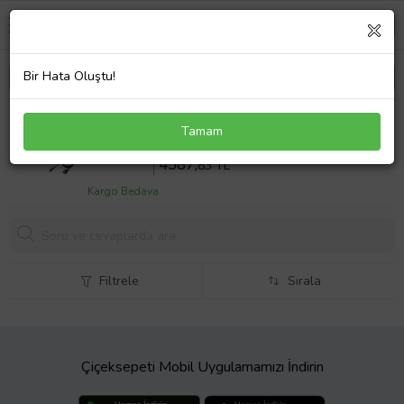
Bir Hata Oluştu!
MSI GF72VR Overclock 240W Notebook Adaptör
Tamam
Laptop Şarj
Sepette %10 İndirim
5097
,59 TL
4587,
83 TL
Kargo Bedava
Filtrele
Sırala
Çiçeksepeti Mobil Uygulamamızı İndirin