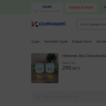
Çiçek ve Gurme Lezzetler
Çiçek
Yenilebilir Çiçek
Doğum Günü
Gönde
Mühendis Bey Diyeceksiniz
Mühendisler Günü Hediyes
Sepet Fiyatı
299,
98 TL