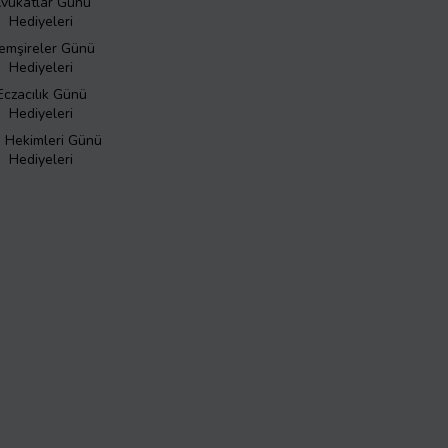
vukatlar Günü
Hediyeleri
emşireler Günü
Hediyeleri
Eczacılık Günü
Hediyeleri
ş Hekimleri Günü
Hediyeleri