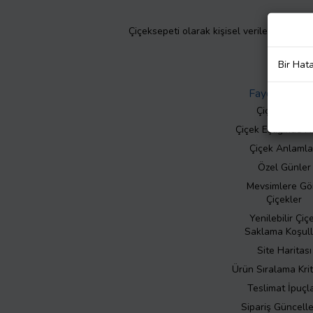
Çiçeksepeti olarak kişisel verilerinizin giz
Bir Hat
Faydalı Bilgil
Çiçek Bakımı
Çiçek Eşliğinde N
Çiçek Anlamla
Özel Günler
Mevsimlere Gö
Çiçekler
Yenilebilir Çiç
Saklama Koşull
Site Haritası
Ürün Sıralama Krit
Teslimat İpuçla
Sipariş Güncell