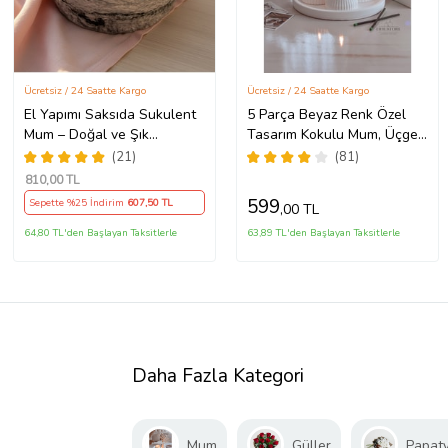
Ücretsiz / 24 Saatte Kargo
Ücretsiz / 24 Saatte Kargo
El Yapımı Saksıda Sukulent
5 Parça Beyaz Renk Özel
Mum – Doğal ve Şık
Tasarım Kokulu Mum, Üçgen
Dekorasyon! - Hediyelik
Vazo, Tealightlık Ve Tepsi
(21)
(81)
Mum (STD)
Aksesuar Seti
810
,00 TL
599
Sepette %25 İndirim
607
,50 TL
,00 TL
64,80 TL'den Başlayan Taksitlerle
63,89 TL'den Başlayan Taksitlerle
Daha Fazla Kategori
Mum
Güller
Papaty