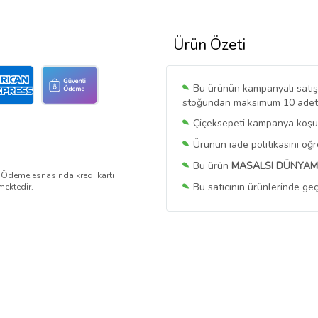
Ürün Özeti
Bu ürünün kampanyalı satışı 
stoğundan maksimum 10 adet sa
Çiçeksepeti kampanya koşull
Ürünün iade politikasını öğ
Bu ürün
MASALSI DÜNYAM
. Ödeme esnasında kredi kartı
Bu satıcının ürünlerinde geç
mektedir.
Bu Satıcının
Tüm Ürünlerini
Ürün sayfasında gördüğünüz f
belirlenmektedir.