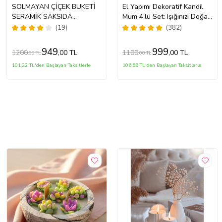
SOLMAYAN ÇİÇEK BUKETİ
El Yapımı Dekoratif Kandil
SERAMİK SAKSIDA
Mum 4’lü Set: Işığınızı Doğal
HEDİYELİK
Güzellikle Aydınlatın
(19)
(382)
949
999
1200
1100
,00 TL
,00 TL
,00 TL
,00 TL
101,22 TL'den Başlayan Taksitlerle
106,56 TL'den Başlayan Taksitlerle