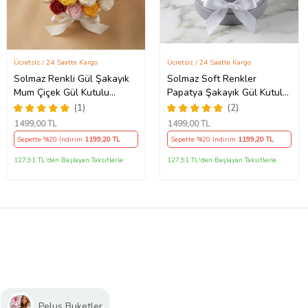
Ücretsiz / 24 Saatte Kargo
Ücretsiz / 24 Saatte Kargo
Solmaz Renkli Gül Şakayık
Solmaz Soft Renkler
Mum Çiçek Gül Kutulu
Papatya Şakayık Gül Kutulu
Aranjmanı Kokulu Mum
MumAranjmanı Buketi Ofis
(1)
(2)
Buketi Demeti Ofis İş Sevgili
İş Sevgili Özel Nişan
1499
,00 TL
1499
,00 TL
Özel Nişan Anneler Günü
Anneler Günü Hediyelik
Sepette %20 İndirim
1199
,20 TL
Sepette %20 İndirim
1199
,20 TL
Hediyelik Doğum Günü
Doğum Günü Kokulu Mum
Sıradışı Farklı Ev Hediyesi
Sıradışı Farklı Hediyelik
127,91 TL'den Başlayan Taksitlerle
127,91 TL'den Başlayan Taksitlerle
Peluş Buketler