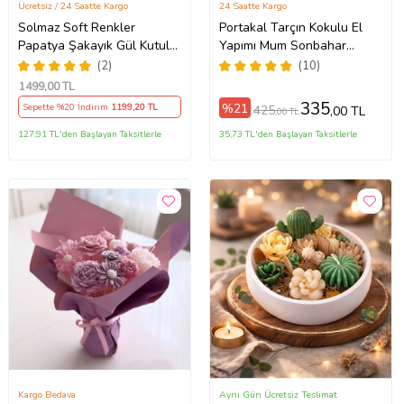
Ücretsiz / 24 Saatte Kargo
24 Saatte Kargo
Solmaz Soft Renkler
Portakal Tarçın Kokulu El
Papatya Şakayık Gül Kutulu
Yapımı Mum Sonbahar
MumAranjmanı Buketi Ofis
Dekorasyonu Bambu
(2)
(10)
İş Sevgili Özel Nişan
Kasede Doğal Soya Mum
1499
,00 TL
Anneler Günü Hediyelik
335
%21
Sepette %20 İndirim
1199
,20 TL
425
,00 TL
,00 TL
Doğum Günü Kokulu Mum
Sıradışı Farklı Hediyelik
127,91 TL'den Başlayan Taksitlerle
35,73 TL'den Başlayan Taksitlerle
Kargo Bedava
Aynı Gün Ücretsiz Teslimat