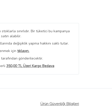
stoklarla sınırlıdır. Bir tüketici bu kampanya
tın alabilir.
arında değişiklik yapma hakkını saklı tutar.
renmek için
tıklayın.
tarafından gönderilecektir.
erli
350,00 TL Üzeri Kargo Bedava
 Görüntüle
iyat bilgileri, satıcı tarafından
Ürün Güvenliği Bilgileri