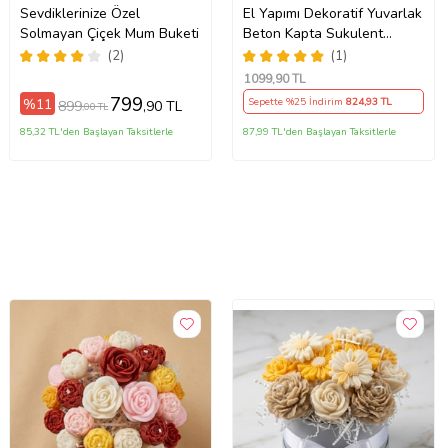
Sevdiklerinize Özel
El Yapımı Dekoratif Yuvarlak
Solmayan Çiçek Mum Buketi
Beton Kapta Sukulent
Model Kokulu Mum-
(2)
(1)
ANNEYE-SEVGİLİYE-
1099
,90 TL
ARKADAŞA-KADINA
799
%11
Sepette %25 İndirim
824
,93 TL
899
,90 TL
,00 TL
85,32 TL'den Başlayan Taksitlerle
87,99 TL'den Başlayan Taksitlerle