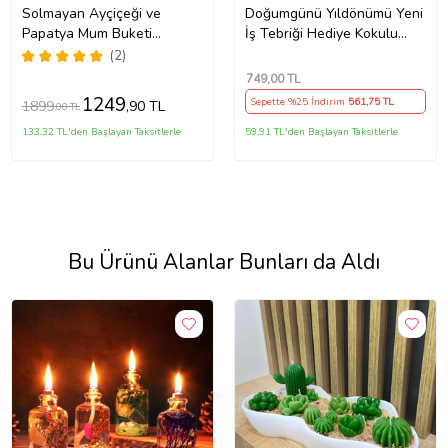
Solmayan Ayçiçeği ve
Doğumgünü Yıldönümü Yeni
Papatya Mum Buketi
İş Tebriği Hediye Kokulu
Seramik Vazoda
Teraryum Mum (Yeşil)
(2)
749
,00 TL
1249
Sepette %25 İndirim
561
,75 TL
1899
,90 TL
,00 TL
133,32 TL'den Başlayan Taksitlerle
59,91 TL'den Başlayan Taksitlerle
Bu Ürünü Alanlar Bunları da Aldı