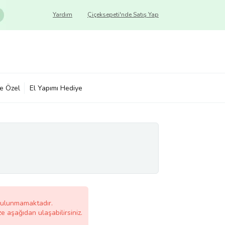
Yardım
Çiçeksepeti'nde Satış Yap
ye Özel
El Yapımı Hediye
bulunmamaktadır.
ze aşağıdan ulaşabilirsiniz.