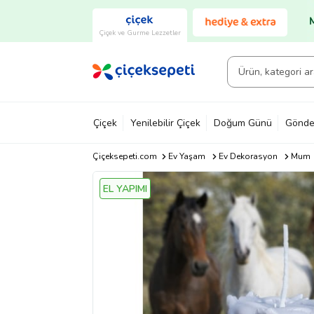
Çiçek ve Gurme Lezzetler
Çiçek
Yenilebilir Çiçek
Doğum Günü
Gönde
Çiçeksepeti.com
Ev Yaşam
Ev Dekorasyon
Mum
EL YAPIMI