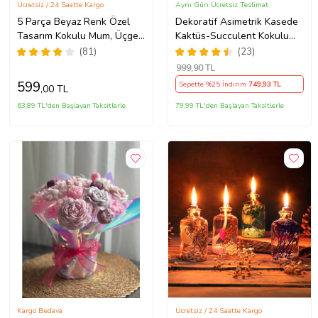
Ücretsiz / 24 Saatte Kargo
Aynı Gün Ücretsiz Teslimat
5 Parça Beyaz Renk Özel
Dekoratif Asimetrik Kasede
Tasarım Kokulu Mum, Üçgen
Kaktüs-Succulent Kokulu
Vazo, Tealightlık Ve Tepsi
Mum
(81)
(23)
Aksesuar Seti
999
,90 TL
599
Sepette %25 İndirim
749
,93 TL
,00 TL
63,89 TL'den Başlayan Taksitlerle
79,99 TL'den Başlayan Taksitlerle
Kargo Bedava
Ücretsiz / 24 Saatte Kargo