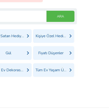
ARA
Çok Satan Hediyeler
Kişiye Özel Hediyeler
Gül
Fiyatı Düşenler
Tüm Ev Dekorasyon Ürünleri
Tüm Ev Yaşam Ürünleri