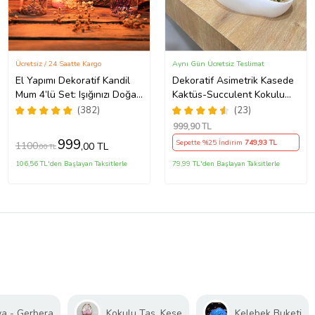
Ücretsiz / 24 Saatte Kargo
Aynı Gün Ücretsiz Teslimat
El Yapımı Dekoratif Kandil
Dekoratif Asimetrik Kasede
Mum 4’lü Set: Işığınızı Doğal
Kaktüs-Succulent Kokulu
Güzellikle Aydınlatın
Mum
(382)
(23)
999
,90 TL
999
Sepette %25 İndirim
749
,93 TL
1100
,00 TL
,00 TL
106,56 TL'den Başlayan Taksitlerle
79,99 TL'den Başlayan Taksitlerle
a - Gerbera
Kokulu Taş, Kese
Kelebek Buketi