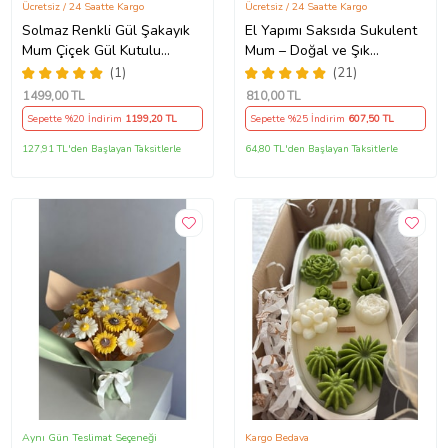
Ücretsiz / 24 Saatte Kargo
Ücretsiz / 24 Saatte Kargo
Solmaz Renkli Gül Şakayık
El Yapımı Saksıda Sukulent
Mum Çiçek Gül Kutulu
Mum – Doğal ve Şık
Aranjmanı Kokulu Mum
Dekorasyon! - Hediyelik
(1)
(21)
Buketi Demeti Ofis İş Sevgili
Mum (STD)
1499
,00 TL
810
,00 TL
Özel Nişan Anneler Günü
Sepette %20 İndirim
1199
,20 TL
Sepette %25 İndirim
607
,50 TL
Hediyelik Doğum Günü
Sıradışı Farklı Ev Hediyesi
127,91 TL'den Başlayan Taksitlerle
64,80 TL'den Başlayan Taksitlerle
Aynı Gün Teslimat Seçeneği
Kargo Bedava