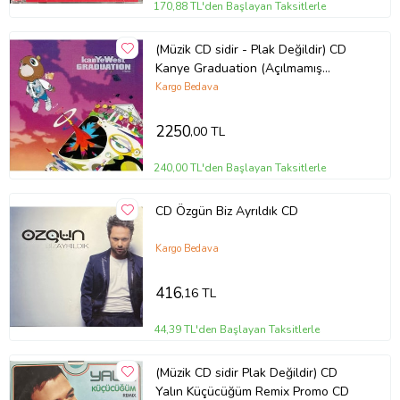
170,88 TL'den Başlayan Taksitlerle
(Müzik CD sidir - Plak Değildir) CD
Kanye Graduation (Açılmamış
Ambalajında) CD
Kargo Bedava
2250
,00 TL
240,00 TL'den Başlayan Taksitlerle
CD Özgün Biz Ayrıldık CD
Kargo Bedava
416
,16 TL
44,39 TL'den Başlayan Taksitlerle
(Müzik CD sidir Plak Değildir) CD
Yalın Küçücüğüm Remix Promo CD