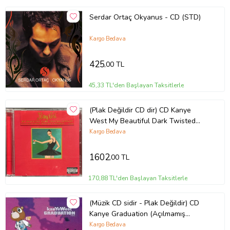
Serdar Ortaç Okyanus - CD (STD)
Kargo Bedava
425
,00 TL
45,33 TL'den Başlayan Taksitlerle
(Plak Değildir CD dir) CD Kanye
West My Beautiful Dark Twisted
Fantasy CD
Kargo Bedava
1602
,00 TL
170,88 TL'den Başlayan Taksitlerle
(Müzik CD sidir - Plak Değildir) CD
Kanye Graduation (Açılmamış
Ambalajında) CD
Kargo Bedava