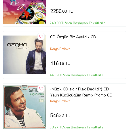
2250
,00 TL
240,00 TL'den Başlayan Taksitlerle
CD Özgün Biz Ayrıldık CD
Kargo Bedava
416
,16 TL
44,39 TL'den Başlayan Taksitlerle
(Müzik CD sidir Plak Değildir) CD
Yalın Küçücüğüm Remix Promo CD
Kargo Bedava
546
,32 TL
58,27 TL'den Başlayan Taksitlerle