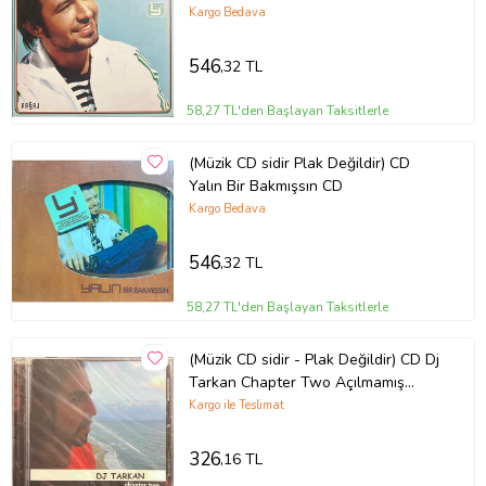
Kargo Bedava
546
,32 TL
58,27 TL'den Başlayan Taksitlerle
(Müzik CD sidir Plak Değildir) CD
Yalın Bir Bakmışsın CD
Kargo Bedava
546
,32 TL
58,27 TL'den Başlayan Taksitlerle
(Müzik CD sidir - Plak Değildir) CD Dj
Tarkan Chapter Two Açılmamış
Jelatininde CD
Kargo ile Teslimat
326
,16 TL