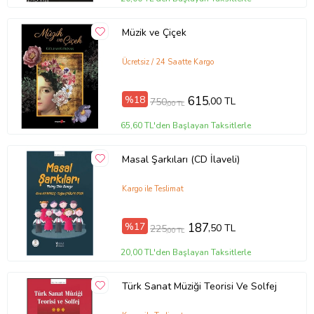
edindiği kendi tecrübelerini, bildiklerini ve birçok pratik bilgiyi okurla
paylaşmaktadır. Kitapta yer alan çoğu terim ve kelime henüz
Türkçe karşılığı bulunmadığı için orijinal isimleriyle kullanılmıştır. Bu
Müzik ve Çiçek
konuyla ilgili Türkiye’de bir ilk olan kitabımızın bütün ilgililere
yardımcı ve yararlı olmasını umut ediyoruz.
Ücretsiz / 24 Saatte Kargo
%18
615
,00 TL
750
,00 TL
65,60 TL'den Başlayan Taksitlerle
Masal Şarkıları (CD İlaveli)
Kargo ile Teslimat
%17
187
,50 TL
225
,00 TL
20,00 TL'den Başlayan Taksitlerle
Tanıtım Metni
Türk Sanat Müziği Teorisi Ve Solfej
Baskı Boyutu
16,00 x 23,50 cm
Baskı Sayısı
1. Baskı