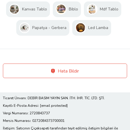
Kanvas Tablo
Biblo
Mdf Tablo
Papatya - Gerbera
Led Lamba
Hata Bildir
Ticaret Ünvanı: DEBİR BASIM YAYIN SAN. İTH. İHR. TİC. LTD. ŞTİ.
Kayıtlı E-Posta Adresi:
[email protected]
Vergi Numarası: 2720843737
Mersis Numarası: 0272084373700001
İletişim: Satıcının Çiçeksepeti tarafından teyit edilmiş iletişim bilgileri ile