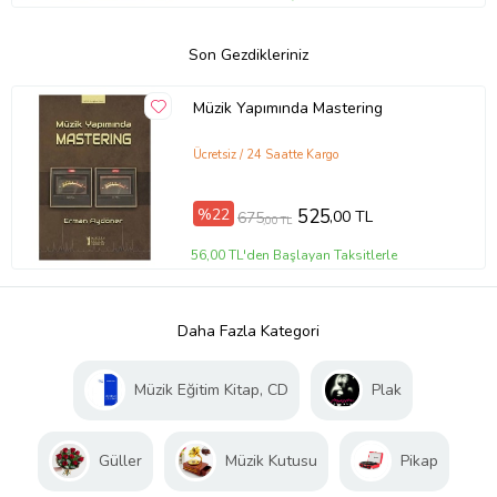
Son Gezdikleriniz
Müzik Yapımında Mastering
Ücretsiz / 24 Saatte Kargo
%22
525
,00 TL
675
,00 TL
56,00 TL'den Başlayan Taksitlerle
Daha Fazla Kategori
Müzik Eğitim Kitap, CD
Plak
Güller
Müzik Kutusu
Pikap