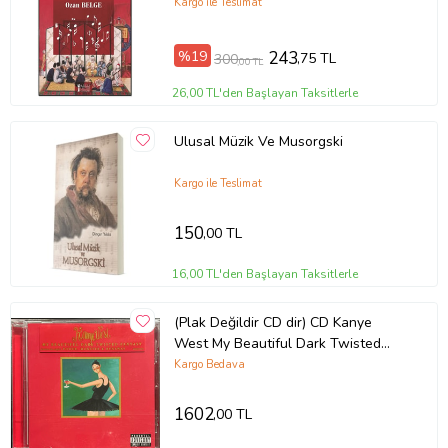
Kargo ile Teslimat
Baskı Tarihi
Ekim 2019
Çevirmen
Erman Aydöner
Cilt Tipi
Ciltsiz
%19
243
,75 TL
300
,00 TL
Kağıt Cinsi
2. Hamur
Sayfa Sayısı
136
26,00 TL'den Başlayan Taksitlerle
Yayın Dili
Türkçe
Yazar
Erman Aydöner
Ulusal Müzik Ve Musorgski
Ürün Kodu:
kcm77229375
Kargo ile Teslimat
150
,00 TL
16,00 TL'den Başlayan Taksitlerle
(Plak Değildir CD dir) CD Kanye
West My Beautiful Dark Twisted
Fantasy CD
Kargo Bedava
1602
,00 TL