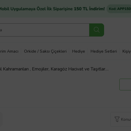
rim Amacı
Orkide / Saksı Çiçekleri
Hediye
Hediye Setleri
Kişi
 Kahramanları , Emojiler, Karagöz Hacivat ve Taşıtlar
 T224 T225
Konuy