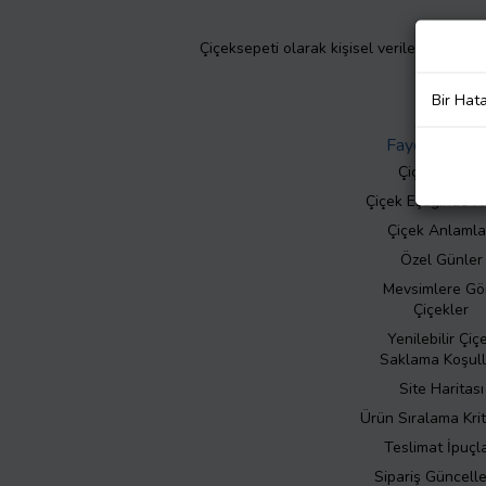
Çiçeksepeti olarak kişisel verilerinizin giz
Bir Hat
Faydalı Bilgil
Çiçek Bakımı
Çiçek Eşliğinde N
Çiçek Anlamla
Özel Günler
Mevsimlere Gö
Çiçekler
Yenilebilir Çiç
Saklama Koşull
Site Haritası
Ürün Sıralama Krit
Teslimat İpuçla
Sipariş Güncell