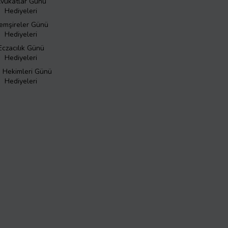
vukatlar Günü
Hediyeleri
emşireler Günü
Hediyeleri
Eczacılık Günü
Hediyeleri
ş Hekimleri Günü
Hediyeleri