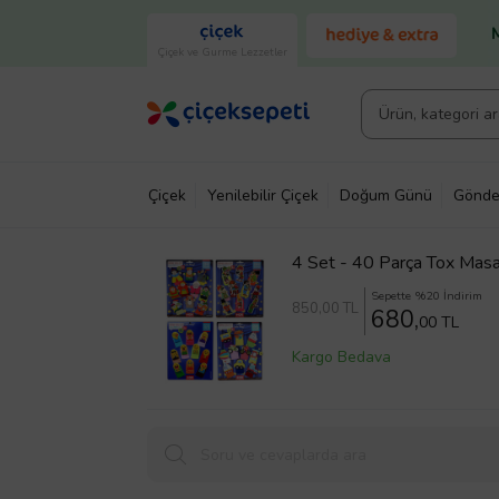
Çiçek ve Gurme Lezzetler
Çiçek
Yenilebilir Çiçek
Doğum Günü
Gönde
4 Set - 40 Parça Tox Masal
Parmak Kukla T106 T181
Sepette %20 İndirim
850
,00 TL
680,
00 TL
Kargo Bedava