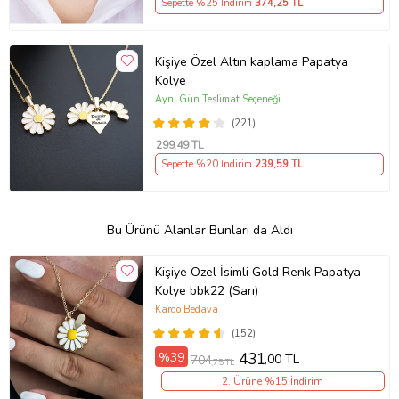
Sepette %25 İndirim
374
,25 TL
Kişiye Özel Altın kaplama Papatya
Kolye
Aynı Gün Teslimat Seçeneği
(221)
299
,49 TL
Sepette %20 İndirim
239
,59 TL
Bu Ürünü Alanlar Bunları da Aldı
Kişiye Özel İsimli Gold Renk Papatya
Kolye bbk22 (Sarı)
Kargo Bedava
(152)
%39
431
,00 TL
704
,75 TL
2. Ürüne %15 İndirim