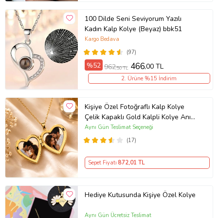
100 Dilde Seni Seviyorum Yazılı
Kadın Kalp Kolye (Beyaz) bbk51
Kargo Bedava
(97)
%52
466
,00 TL
962
,50 TL
2. Ürüne %15 İndirim
Kişiye Özel Fotoğraflı Kalp Kolye
Çelik Kapaklı Gold Kalpli Kolye Anı
Kolyesi Kalp Kolye Resimli Kolye –
Aynı Gün Teslimat Seçeneği
Açılır Kapaklı Romantik Gold
(17)
Madalyon Kolye Anı Kolyesi
Sepet Fiyatı
872
,01 TL
Hediye Kutusunda Kişiye Özel Kolye
Aynı Gün Ücretsiz Teslimat