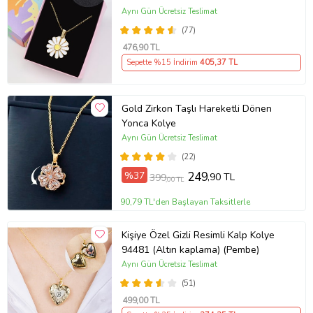
Aynı Gün Ücretsiz Teslimat
(77)
476
,90 TL
Sepette %15 İndirim
405
,37 TL
Gold Zirkon Taşlı Hareketli Dönen
Yonca Kolye
Aynı Gün Ücretsiz Teslimat
(22)
%37
249
,90 TL
399
,00 TL
90,79 TL'den Başlayan Taksitlerle
Kişiye Özel Gizli Resimli Kalp Kolye
94481 (Altın kaplama) (Pembe)
Aynı Gün Ücretsiz Teslimat
(51)
499
,00 TL