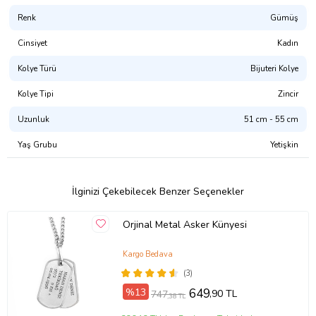
Renk
Gümüş
Cinsiyet
Kadın
Kolye Türü
Bijuteri Kolye
Kolye Tipi
Zincir
Uzunluk
51 cm - 55 cm
Yaş Grubu
Yetişkin
İlginizi Çekebilecek Benzer Seçenekler
Orjinal Metal Asker Künyesi
Kargo Bedava
(3)
%13
649
,90 TL
747
,38 TL