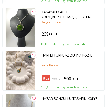
236,13 TL'den Başlayan Taksitlerle
YAŞAYAN CANLI
KOLYE/KURUTULMUŞ ÇİÇEKLER-
YEŞİL PAPATYA MODELİ
Kargo ile Teslimat
239
,00 TL
86,83 TL'den Başlayan Taksitlerle
HARFLİ TURKUAZ DÜNYA KOLYE
Kargo Bedava
%29
500
,00 TL
700
,00 TL
181,66 TL'den Başlayan Taksitlerle
NAZAR BONCUKLU TASARIM KOLYE