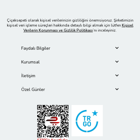
Çiçeksepeti olarak kişisel verilerinizin gizliliğini önemsiyoruz. Şirketimizin
kişisel veri işleme süreçleri hakkında detaylı bilgi almak için lütfen
Kişisel
Verilerin Korunması ve Gizlilik Politikası
’nı inceleyiniz.
Faydalı Bilgiler
Kurumsal
İletişim
Özel Günler