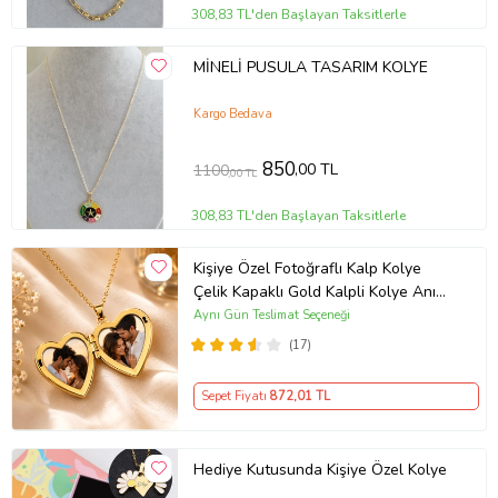
308,83 TL'den Başlayan Taksitlerle
MİNELİ PUSULA TASARIM KOLYE
Kargo Bedava
850
,00 TL
1100
,00 TL
308,83 TL'den Başlayan Taksitlerle
Kişiye Özel Fotoğraflı Kalp Kolye
Çelik Kapaklı Gold Kalpli Kolye Anı
Kolyesi Kalp Kolye Resimli Kolye –
Aynı Gün Teslimat Seçeneği
Açılır Kapaklı Romantik Gold
(17)
Madalyon Kolye Anı Kolyesi
Sepet Fiyatı
872
,01 TL
Hediye Kutusunda Kişiye Özel Kolye