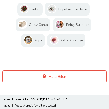
Güller
Papatya - Gerbera
Omuz Çanta
Peluş Buketler
Kupa
Kek - Kurabiye
Hata Bildir
Ticaret Ünvanı: CEYHAN DİNÇKURT - ALYA TİCARET
Kayıtlı E-Posta Adresi:
[email protected]