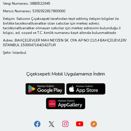
Vergi Numarası: 3880522945
Mersis Numarası: 5392922817800000
İletişim: Satıcının Çiçeksepeti tarafından teyit edilmiş iletişim bilgileri ile
birlikte tacir/esnaf/sanatkar olan satıcılar için merkez adresi;
tacir/esnaf/sanatkar olmayan satıcılar için merkez adresinin bulunduğu il
bilgisi, ad, soyad ve T.C. kimlik numarası kayıt altında bulunmaktadır.
Adres: BAHÇELİEVLER MAH.NEYZEN SK. OYA AP NO:11/14 BAHÇELİEVLER/
İSTANBUL 1500047164/342/TUR
Şehir: İstanbul
Çiçeksepeti Mobil Uygulamamızı İndirin