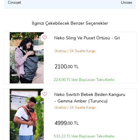
Cinsiyet
Unisex
Dış yüzey: Su itici paraşüt kumaş
Astar: Coral fleece
Ürün Kodu:
kcm46381675
İlginizi Çekebilecek Benzer Seçenekler
Neko Sling Ve Puset Örtüsü - Gri
Ücretsiz / 24 Saatte Kargo
2100
,00 TL
224,00 TL'den Başlayan Taksitlerle
Neko Switch Bebek Beden Kanguru
- Gemma Amber (Turuncu)
Ücretsiz / 24 Saatte Kargo
4999
,00 TL
533,22 TL'den Başlayan Taksitlerle