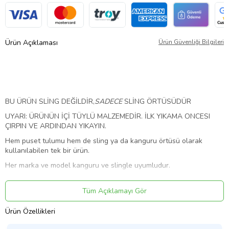
Ürün Açıklaması
Ürün Güvenliği Bilgileri
BU ÜRÜN SLİNG DEĞİLDİR,
SADECE
SLİNG ÖRTÜSÜDÜR
UYARI: ÜRÜNÜN İÇİ TÜYLÜ MALZEMEDİR. İLK YIKAMA ONCESI
ÇIRPIN VE ARDINDAN YIKAYIN.
Hem puset tulumu hem de sling ya da kanguru örtüsü olarak
kullanılabilen tek bir ürün.
Her marka ve model kanguru ve slingle uyumludur.
Her tür puset ve bebek arabasına uyar. Ayarlanabilir kayışı
sayesinde serbest bir kullanım sağlar, her bedene uyar.
Tüm Açıklamayı Gör
Kullanım yaşı: Doğumdan itibaren 3 yaşa kadar kullanılır
Ürün Özellikleri
Malzeme