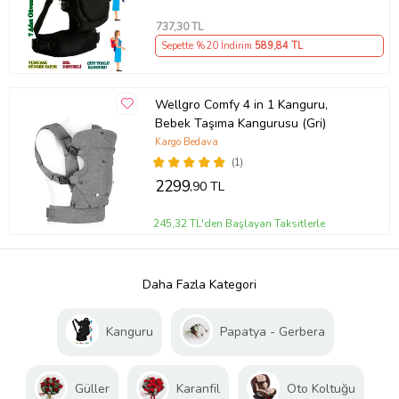
737
,30 TL
Sepette %20 İndirim
589
,84 TL
Wellgro Comfy 4 in 1 Kanguru,
Bebek Taşıma Kangurusu (Gri)
Kargo Bedava
(1)
2299
,90 TL
245,32 TL'den Başlayan Taksitlerle
Daha Fazla Kategori
Kanguru
Papatya - Gerbera
Güller
Karanfil
Oto Koltuğu