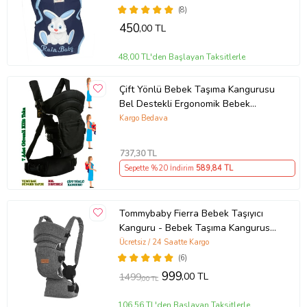
(8)
450
,00 TL
48,00 TL'den Başlayan Taksitlerle
Çift Yönlü Bebek Taşıma Kangurusu
Bel Destekli Ergonomik Bebek
Taşıyıcı Kanguru (Siyah)
Kargo Bedava
737
,30 TL
Sepette %20 İndirim
589
,84 TL
Tommybaby Fierra Bebek Taşıyıcı
Kanguru - Bebek Taşıma Kangurusu
(Füme)
Ücretsiz / 24 Saatte Kargo
(6)
999
,00 TL
1499
,00 TL
106,56 TL'den Başlayan Taksitlerle