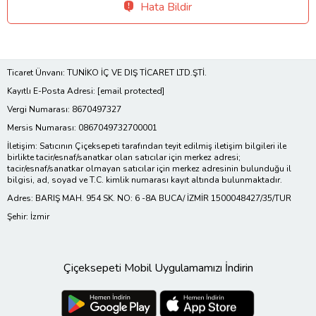
Hata Bildir
Ticaret Ünvanı: TUNİKO İÇ VE DIŞ TİCARET LTD.ŞTİ.
Kayıtlı E-Posta Adresi:
[email protected]
Vergi Numarası: 8670497327
Mersis Numarası: 0867049732700001
İletişim: Satıcının Çiçeksepeti tarafından teyit edilmiş iletişim bilgileri ile
birlikte tacir/esnaf/sanatkar olan satıcılar için merkez adresi;
tacir/esnaf/sanatkar olmayan satıcılar için merkez adresinin bulunduğu il
bilgisi, ad, soyad ve T.C. kimlik numarası kayıt altında bulunmaktadır.
Adres: BARIŞ MAH. 954 SK. NO: 6 -8A BUCA/ İZMİR 1500048427/35/TUR
Şehir: İzmir
Çiçeksepeti Mobil Uygulamamızı İndirin