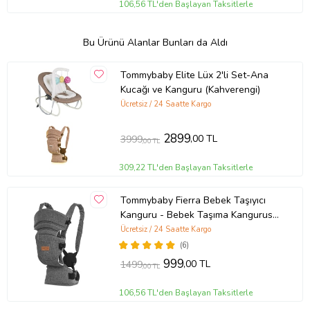
106,56 TL'den Başlayan Taksitlerle
Bu Ürünü Alanlar Bunları da Aldı
Tommybaby Elite Lüx 2'li Set-Ana
Kucağı ve Kanguru (Kahverengi)
Ücretsiz / 24 Saatte Kargo
2899
,00 TL
3999
,00 TL
309,22 TL'den Başlayan Taksitlerle
Tommybaby Fierra Bebek Taşıyıcı
Kanguru - Bebek Taşıma Kangurusu
(Füme)
Ücretsiz / 24 Saatte Kargo
(6)
999
,00 TL
1499
,00 TL
106,56 TL'den Başlayan Taksitlerle