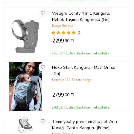
Wellgro Comfy 4 in 1 Kanguru,
Bebek Taşıma Kangurusu (Gri)
Kargo Bedava
(1)
2299
,90 TL
245,32 TL'den Başlayan Taksitlerle
Neko Start Kanguru - Mavi Orman
(Gri)
Ücretsiz / 24 Saatte Kargo
2799
,00 TL
298,56 TL'den Başlayan Taksitlerle
Tommybaby premium 3'lü set-Ana
Kucağı-Çanta-Kanguru (Füme)