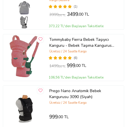
Kargo Bedava
(1)
3499
,00 TL
3999
,00 TL
373,22 TL'den Başlayan Taksitlerle
Tommybaby Fierra Bebek Taşıyıcı
Kanguru - Bebek Taşıma Kangurusu
(Kırmızı)
Ücretsiz / 24 Saatte Kargo
(6)
999
,00 TL
1499
,00 TL
106,56 TL'den Başlayan Taksitlerle
Prego Nano Anatomik Bebek
Kangurusu 3090 (Siyah)
Ücretsiz / 24 Saatte Kargo
999
,00 TL