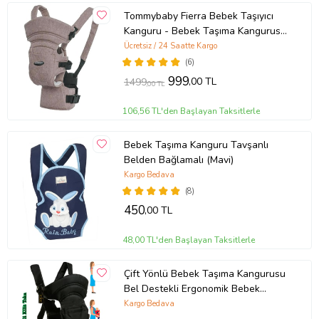
Tommybaby Fierra Bebek Taşıyıcı
Kanguru - Bebek Taşıma Kangurusu
(Kahverengi)
Ücretsiz / 24 Saatte Kargo
(6)
999
,00 TL
1499
,00 TL
106,56 TL'den Başlayan Taksitlerle
Bebek Taşıma Kanguru Tavşanlı
Belden Bağlamalı (Mavi)
Kargo Bedava
(8)
450
,00 TL
48,00 TL'den Başlayan Taksitlerle
Çift Yönlü Bebek Taşıma Kangurusu
Bel Destekli Ergonomik Bebek
Taşıyıcı Kanguru (Siyah)
Kargo Bedava