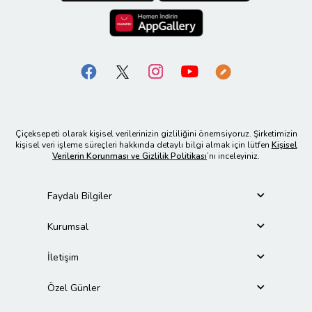
Çiçeksepeti olarak kişisel verilerinizin gizliliğini önemsiyoruz. Şirketimizin
kişisel veri işleme süreçleri hakkında detaylı bilgi almak için lütfen
Kişisel
Verilerin Korunması ve Gizlilik Politikası
’nı inceleyiniz.
Faydalı Bilgiler
Kurumsal
İletişim
Özel Günler