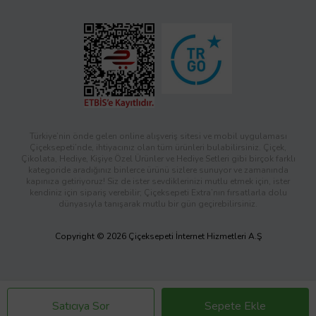
Türkiye’nin önde gelen online alışveriş sitesi ve mobil uygulaması
Çiçeksepeti’nde, ihtiyacınız olan tüm ürünleri bulabilirsiniz. Çiçek,
Çikolata, Hediye, Kişiye Özel Ürünler ve Hediye Setleri gibi birçok farklı
kategoride aradığınız binlerce ürünü sizlere sunuyor ve zamanında
kapınıza getiriyoruz! Siz de ister sevdiklerinizi mutlu etmek için, ister
kendiniz için sipariş verebilir; Çiçeksepeti Extra’nın fırsatlarla dolu
dünyasıyla tanışarak mutlu bir gün geçirebilirsiniz.
Copyright © 2026 Çiçeksepeti İnternet Hizmetleri A.Ş
Satıcıya Sor
Sepete Ekle