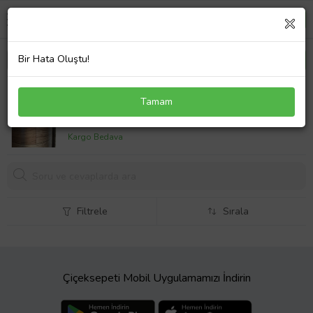
Bir Hata Oluştu!
NET Ahşap Desenli PVC Zemin Kaplama EN: 2
Tamam
METRE BOY: 4METRE (MUŞAMBA) (STD)
4000,
00 TL
Kargo Bedava
Filtrele
Sırala
Çiçeksepeti Mobil Uygulamamızı İndirin