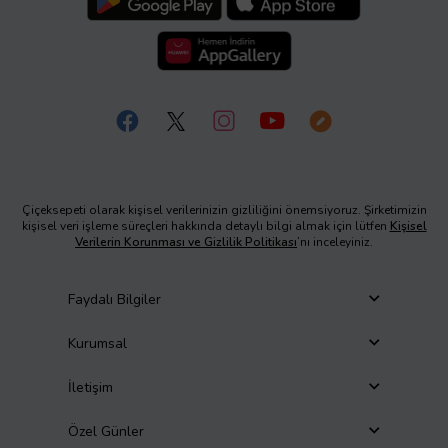
Çiçeksepeti olarak kişisel verilerinizin gizliliğini önemsiyoruz. Şirketimizin
kişisel veri işleme süreçleri hakkında detaylı bilgi almak için lütfen
Kişisel
Verilerin Korunması ve Gizlilik Politikası
’nı inceleyiniz.
Faydalı Bilgiler
Kurumsal
İletişim
Özel Günler