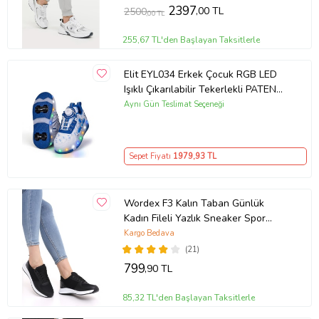
2397
,00 TL
2500
,00 TL
255,67 TL'den Başlayan Taksitlerle
Elit EYL034 Erkek Çocuk RGB LED
Işıklı Çıkarılabilir Tekerlekli PATEN
Ayakkabı Beyaz - Mavi
Aynı Gün Teslimat Seçeneği
Sepet Fiyatı
1979
,93 TL
Wordex F3 Kalın Taban Günlük
Kadın Fileli Yazlık Sneaker Spor
Ayakkabı (Siyah)
Kargo Bedava
(21)
799
,90 TL
85,32 TL'den Başlayan Taksitlerle