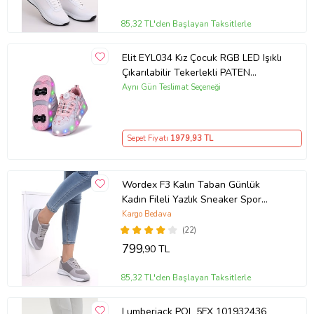
85,32 TL'den Başlayan Taksitlerle
Elit EYL034 Kız Çocuk RGB LED Işıklı
Çıkarılabilir Tekerlekli PATEN
Ayakkabı Pudra
Aynı Gün Teslimat Seçeneği
Sepet Fiyatı
1979
,93 TL
Wordex F3 Kalın Taban Günlük
Kadın Fileli Yazlık Sneaker Spor
Ayakkabı (Gri)
Kargo Bedava
(22)
799
,90 TL
85,32 TL'den Başlayan Taksitlerle
Lumberjack POL 5FX 101932436