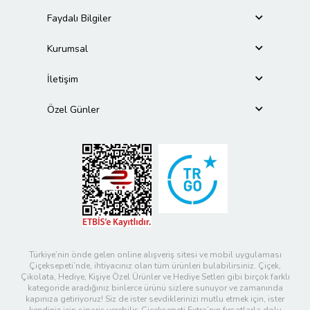
Faydalı Bilgiler
Kurumsal
İletişim
Özel Günler
Türkiye’nin önde gelen online alışveriş sitesi ve mobil uygulaması
Çiçeksepeti’nde, ihtiyacınız olan tüm ürünleri bulabilirsiniz. Çiçek,
Çikolata, Hediye, Kişiye Özel Ürünler ve Hediye Setleri gibi birçok farklı
kategoride aradığınız binlerce ürünü sizlere sunuyor ve zamanında
kapınıza getiriyoruz! Siz de ister sevdiklerinizi mutlu etmek için, ister