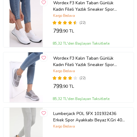
Wordex F3 Kalın Taban Günlük
Kadın Fileli Yazlık Sneaker Spor
Ayakkabı (Beyaz)
Kargo Bedava
(22)
799
,90 TL
85,32 TL'den Başlayan Taksitlerle
Wordex F3 Kalın Taban Günlük
Kadın Fileli Yazlık Sneaker Spor
Ayakkabı (Gri)
Kargo Bedava
(22)
799
,90 TL
85,32 TL'den Başlayan Taksitlerle
Lumberjack POL 5FX 101932436
Erkek Spor Ayakkabı Beyaz K.Gri 40-
45 (Beyaz-Gri)
Kargo Bedava