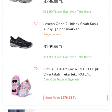
3299
,99 TL
351,99 TL'den Başlayan Taksitlerle
Lescon Orıon 2 Unisex Siyah Koşu
Yürüyüş Spor Ayakkabı
Kargo Bedava
3299
,99 TL
351,99 TL'den Başlayan Taksitlerle
Elit EYL034 Kız Çocuk RGB LED Işıklı
Çıkarılabilir Tekerlekli PATEN
Ayakkabı Pudra
Aynı Gün Teslimat Seçeneği
Sepet Fiyatı
1979
,93 TL