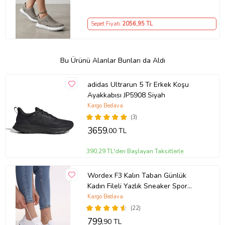
Sepet Fiyatı
2056
,95 TL
Bu Ürünü Alanlar Bunları da Aldı
adidas Ultrarun 5 Tr Erkek Koşu
Ayakkabısı JP5908 Siyah
Kargo Bedava
(3)
3659
,00 TL
390,29 TL'den Başlayan Taksitlerle
Wordex F3 Kalın Taban Günlük
Kadın Fileli Yazlık Sneaker Spor
Ayakkabı (Beyaz)
Kargo Bedava
(22)
799
,90 TL