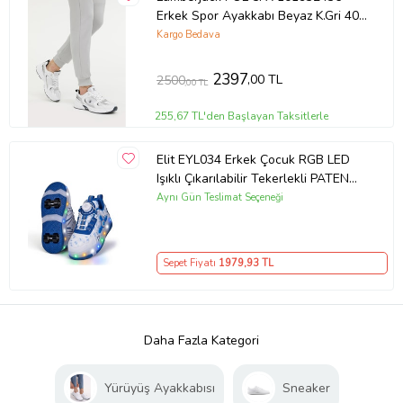
Erkek Spor Ayakkabı Beyaz K.Gri 40-
45 (Beyaz-Gri)
Kargo Bedava
2397
,00 TL
2500
,00 TL
255,67 TL'den Başlayan Taksitlerle
Elit EYL034 Erkek Çocuk RGB LED
Işıklı Çıkarılabilir Tekerlekli PATEN
Ayakkabı Beyaz - Mavi
Aynı Gün Teslimat Seçeneği
Sepet Fiyatı
1979
,93 TL
Daha Fazla Kategori
Yürüyüş Ayakkabısı
Sneaker