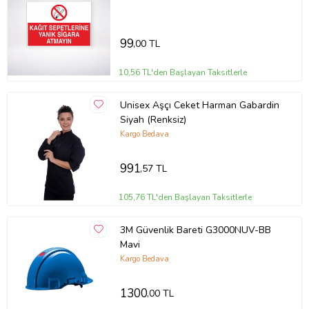
Levha
99
,00 TL
10,56 TL'den Başlayan Taksitlerle
Unisex Aşçı Ceket Harman Gabardin
Siyah (Renksiz)
Kargo Bedava
991
,57 TL
105,76 TL'den Başlayan Taksitlerle
3M Güvenlik Bareti G3000NUV-BB
Mavi
Kargo Bedava
1300
,00 TL