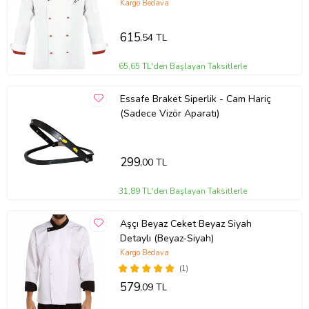
Kargo Bedava
615
,54 TL
65,65 TL'den Başlayan Taksitlerle
Essafe Braket Siperlik - Cam Hariç
(Sadece Vizör Aparatı)
299
,00 TL
31,89 TL'den Başlayan Taksitlerle
Aşçı Beyaz Ceket Beyaz Siyah
Detaylı (Beyaz-Siyah)
Kargo Bedava
(1)
579
,09 TL