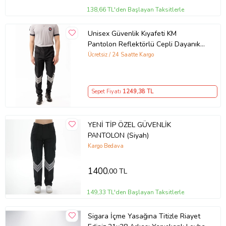
138,66 TL'den Başlayan Taksitlerle
Unisex Güvenlik Kıyafeti KM
Pantolon Reflektörlü Cepli Dayanıklı
Kumaş Özel Güvenlik Personel
Ücretsiz / 24 Saatte Kargo
Pantol
Sepet Fiyatı
1249
,38 TL
YENİ TİP ÖZEL GÜVENLİK
PANTOLON (Siyah)
Kargo Bedava
1400
,00 TL
149,33 TL'den Başlayan Taksitlerle
Sigara İçme Yasağına Titizle Riayet