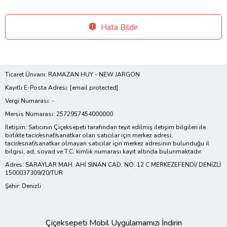
Hata Bildir
Ticaret Ünvanı: RAMAZAN HUY - NEW JARGON
Kayıtlı E-Posta Adresi:
[email protected]
Vergi Numarası: -
Mersis Numarası: 2572957454000000
İletişim: Satıcının Çiçeksepeti tarafından teyit edilmiş iletişim bilgileri ile
birlikte tacir/esnaf/sanatkar olan satıcılar için merkez adresi;
tacir/esnaf/sanatkar olmayan satıcılar için merkez adresinin bulunduğu il
bilgisi, ad, soyad ve T.C. kimlik numarası kayıt altında bulunmaktadır.
Adres: SARAYLAR MAH. AHİ SİNAN CAD. NO: 12 C MERKEZEFENDİ/ DENİZLİ
1500037309/20/TUR
Şehir: Denizli
Çiçeksepeti Mobil Uygulamamızı İndirin