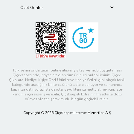
Özel Günler
Türkiye’nin önde gelen online alışveriş sitesi ve mobil uygulaması
Çiçeksepeti’nde, ihtiyacınız olan tüm ürünleri bulabilirsiniz. Çiçek,
Çikolata, Hediye, Kişiye Özel Ürünler ve Hediye Setleri gibi birçok farklı
kategoride aradığınız binlerce ürünü sizlere sunuyor ve zamanında
kapınıza getiriyoruz! Siz de ister sevdiklerinizi mutlu etmek için, ister
kendiniz için sipariş verebilir; Çiçeksepeti Extra’nın fırsatlarla dolu
dünyasıyla tanışarak mutlu bir gün geçirebilirsiniz.
Copyright © 2026 Çiçeksepeti İnternet Hizmetleri A.Ş