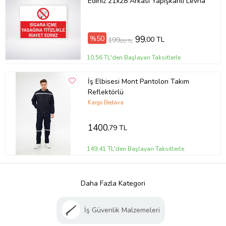
Ediniz 21x28 Arkası Yapışkanlı Levha
%50
99
,00 TL
199
,00 TL
10,56 TL'den Başlayan Taksitlerle
İş Elbisesi Mont Pantolon Takım
Reflektörlü
Kargo Bedava
1400
,79 TL
149,41 TL'den Başlayan Taksitlerle
Daha Fazla Kategori
İş Güvenlik Malzemeleri