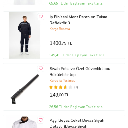
65,65 TL'den Başlayan Taksitlerle
İş Elbisesi Mont Pantolon Takım
Reflektörlü
Kargo Bedava
1400
,79 TL
149,41 TL'den Başlayan Taksitlerle
Siyah Polis ve Özel Güvenlik Jopu -
Bükülebilir Jop
Kargo ile Teslimat
(3)
249
,00 TL
26,56 TL'den Başlayan Taksitlerle
Aşçı Beyaz Ceket Beyaz Siyah
Detaylı (Beyaz-Siyah)