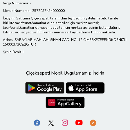
Vergi Numarası: -
Mersis Numarası: 2572957454000000
İletişim: Satıcının Çiçeksepeti tarafından teyit edilmiş iletişim bilgileri ile
birlikte tacir/esnaf/sanatkar olan satıcılar için merkez adresi;
tacir/esnaf/sanatkar olmayan satıcılar için merkez adresinin bulunduğu il
bilgisi, ad, soyad ve T.C. kimlik numarası kayıt altında bulunmaktadır.
Adres: SARAYLAR MAH. AHİ SİNAN CAD. NO: 12 C MERKEZEFENDİ/ DENİZLİ
1500037309/20/TUR
Şehir: Denizli
Çiçeksepeti Mobil Uygulamamızı İndirin