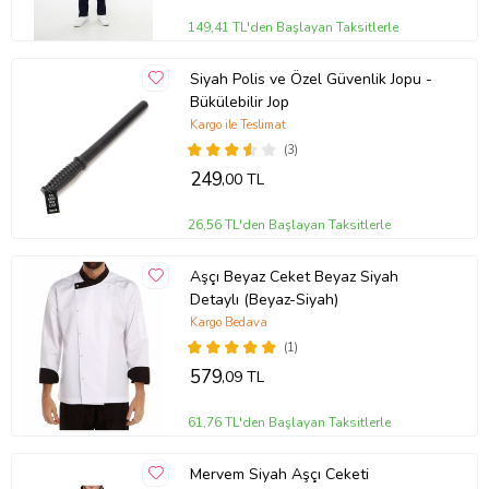
149,41 TL'den Başlayan Taksitlerle
Siyah Polis ve Özel Güvenlik Jopu -
Bükülebilir Jop
Kargo ile Teslimat
(3)
249
,00 TL
26,56 TL'den Başlayan Taksitlerle
Aşçı Beyaz Ceket Beyaz Siyah
Detaylı (Beyaz-Siyah)
Kargo Bedava
(1)
579
,09 TL
61,76 TL'den Başlayan Taksitlerle
Mervem Siyah Aşçı Ceketi