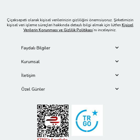
Çiçeksepeti olarak kişisel verilerinizin gizliliğini önemsiyoruz. Şirketimizin
kişisel veri işleme süreçleri hakkında detaylı bilgi almak için lütfen
Kişisel
Verilerin Korunması ve Gizlilik Politikası
’nı inceleyiniz.
Faydalı Bilgiler
Kurumsal
İletişim
Özel Günler