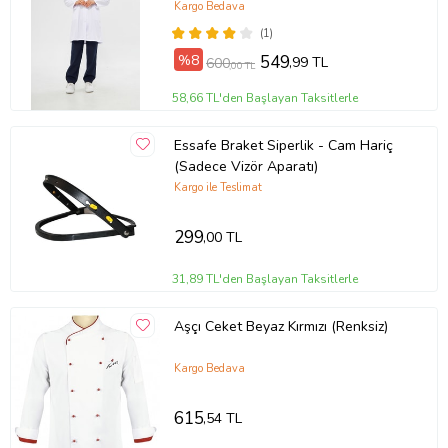
Kargo Bedava
(1)
%8
549
,99 TL
600
,00 TL
58,66 TL'den Başlayan Taksitlerle
Essafe Braket Siperlik - Cam Hariç
(Sadece Vizör Aparatı)
Kargo ile Teslimat
299
,00 TL
31,89 TL'den Başlayan Taksitlerle
Aşçı Ceket Beyaz Kırmızı (Renksiz)
Kargo Bedava
615
,54 TL