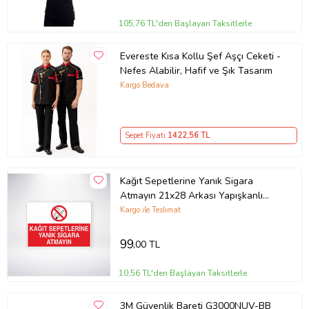
105,76 TL'den Başlayan Taksitlerle
Evereste Kısa Kollu Şef Aşçı Ceketi -
Nefes Alabilir, Hafif ve Şık Tasarım
Kargo Bedava
Sepet Fiyatı
1422
,56 TL
Kağıt Sepetlerine Yanık Sigara
Atmayın 21x28 Arkası Yapışkanlı
Levha
Kargo ile Teslimat
99
,00 TL
10,56 TL'den Başlayan Taksitlerle
3M Güvenlik Bareti G3000NUV-BB