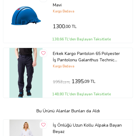
Mavi
Kargo Bedava
1300
,00 TL
138,66 TL'den Başlayan Taksitlerle
Erkek Kargo Pantolon 65 Polyester
İş Pantolonu Galanthus Technic
Cepli Rahat Kalıp (Lacivert)
Kargo Bedava
1395
,09 TL
1953
,13 TL
148,80 TL'den Başlayan Taksitlerle
Bu Ürünü Alanlar Bunları da Aldı
İş Önlüğü Uzun Kollu Alpaka Bayan
Beyaz