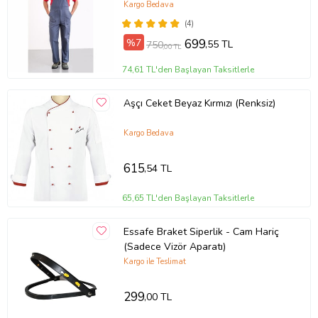
Kargo Bedava
(4)
%7
699
,55 TL
750
,00 TL
74,61 TL'den Başlayan Taksitlerle
Aşçı Ceket Beyaz Kırmızı (Renksiz)
Kargo Bedava
615
,54 TL
65,65 TL'den Başlayan Taksitlerle
Essafe Braket Siperlik - Cam Hariç
(Sadece Vizör Aparatı)
Kargo ile Teslimat
299
,00 TL