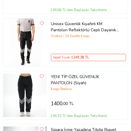
138,66 TL'den Başlayan Taksitlerle
Unisex Güvenlik Kıyafeti KM
Pantolon Reflektörlü Cepli Dayanıklı
Kumaş Özel Güvenlik Personel
Ücretsiz / 24 Saatte Kargo
Pantol
Sepet Fiyatı
1249
,38 TL
YENİ TİP ÖZEL GÜVENLİK
PANTOLON (Siyah)
Kargo Bedava
1400
,00 TL
149,33 TL'den Başlayan Taksitlerle
Sigara İçme Yasağına Titizle Riayet