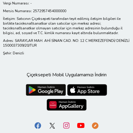
Vergi Numarası: -
Mersis Numarası: 2572957454000000
İletişim: Satıcının Çiçeksepeti tarafından teyit edilmiş iletişim bilgileri ile
birlikte tacir/esnaf/sanatkar olan satıcılar için merkez adresi;
tacir/esnaf/sanatkar olmayan satıcılar için merkez adresinin bulunduğu il
bilgisi, ad, soyad ve T.C. kimlik numarası kayıt altında bulunmaktadır.
Adres: SARAYLAR MAH. AHİ SİNAN CAD. NO: 12 C MERKEZEFENDİ/ DENİZLİ
1500037309/20/TUR
Şehir: Denizli
Çiçeksepeti Mobil Uygulamamızı İndirin