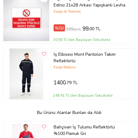
Ediniz 21x28 Arkası Yapışkanlı Levha
Kargo ile Teslimat
%50
99
,00 TL
199
,00 TL
10,56 TL'den Başlayan Taksitlerle
İş Elbisesi Mont Pantolon Takım
Reflektörlü
Kargo Bedava
1400
,79 TL
149,41 TL'den Başlayan Taksitlerle
Bu Ürünü Alanlar Bunları da Aldı
Bahçivan İş Tulumu Reflektörlü
%100 Pamuk Gri