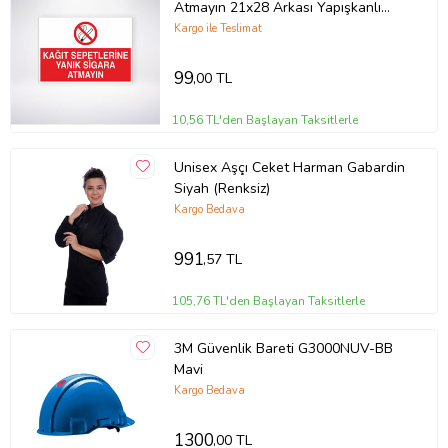
Atmayın 21x28 Arkası Yapışkanlı
Levha
Kargo ile Teslimat
99
,00 TL
10,56 TL'den Başlayan Taksitlerle
Unisex Aşçı Ceket Harman Gabardin
Siyah (Renksiz)
Kargo Bedava
991
,57 TL
105,76 TL'den Başlayan Taksitlerle
3M Güvenlik Bareti G3000NUV-BB
Mavi
Kargo Bedava
1300
,00 TL