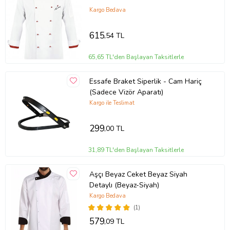
Kargo Bedava
615
,54 TL
65,65 TL'den Başlayan Taksitlerle
Essafe Braket Siperlik - Cam Hariç
(Sadece Vizör Aparatı)
Kargo ile Teslimat
299
,00 TL
31,89 TL'den Başlayan Taksitlerle
Aşçı Beyaz Ceket Beyaz Siyah
Detaylı (Beyaz-Siyah)
Kargo Bedava
(1)
579
,09 TL