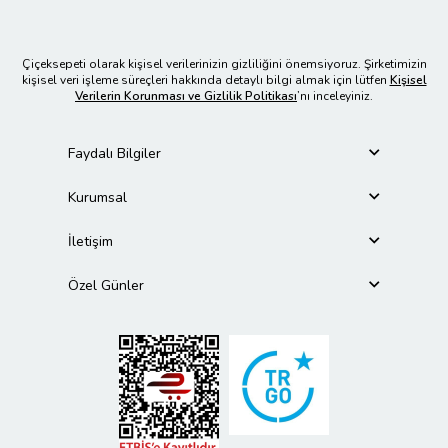
Çiçeksepeti olarak kişisel verilerinizin gizliliğini önemsiyoruz. Şirketimizin
kişisel veri işleme süreçleri hakkında detaylı bilgi almak için lütfen
Kişisel
Verilerin Korunması ve Gizlilik Politikası
’nı inceleyiniz.
Faydalı Bilgiler
Kurumsal
İletişim
Özel Günler