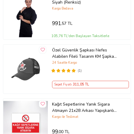
Siyah (Renksiz)
Kargo Bedava
991
,57 TL
105,76 TL'den Başlayan Taksitlerle
Özel Güvenlik Şapkası Nefes
Alabilen Fileli Tasarım KM Şapka
FÜME
24 Saatte Kargo
(1)
Sepet Fiyatı
311
,05 TL
Kağıt Sepetlerine Yanık Sigara
Atmayın 21x28 Arkası Yapışkanlı
Levha
Kargo ile Teslimat
99
,00 TL