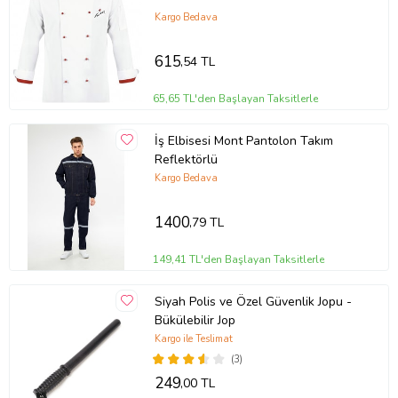
Kargo Bedava
615
,54 TL
65,65 TL'den Başlayan Taksitlerle
İş Elbisesi Mont Pantolon Takım
Reflektörlü
Kargo Bedava
1400
,79 TL
149,41 TL'den Başlayan Taksitlerle
Siyah Polis ve Özel Güvenlik Jopu -
Bükülebilir Jop
Kargo ile Teslimat
(3)
249
,00 TL