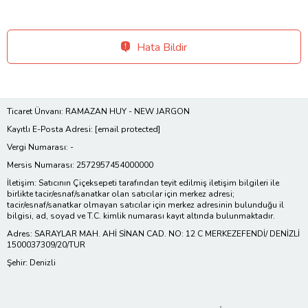
Hata Bildir
Ticaret Ünvanı: RAMAZAN HUY - NEW JARGON
Kayıtlı E-Posta Adresi:
[email protected]
Vergi Numarası: -
Mersis Numarası: 2572957454000000
İletişim: Satıcının Çiçeksepeti tarafından teyit edilmiş iletişim bilgileri ile
birlikte tacir/esnaf/sanatkar olan satıcılar için merkez adresi;
tacir/esnaf/sanatkar olmayan satıcılar için merkez adresinin bulunduğu il
bilgisi, ad, soyad ve T.C. kimlik numarası kayıt altında bulunmaktadır.
Adres: SARAYLAR MAH. AHİ SİNAN CAD. NO: 12 C MERKEZEFENDİ/ DENİZLİ
1500037309/20/TUR
Şehir: Denizli