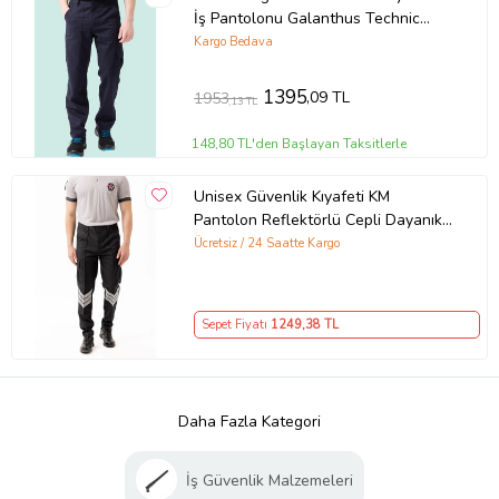
İş Pantolonu Galanthus Technic
Cepli Rahat Kalıp (Lacivert)
Kargo Bedava
1395
,09 TL
1953
,13 TL
148,80 TL'den Başlayan Taksitlerle
Unisex Güvenlik Kıyafeti KM
Pantolon Reflektörlü Cepli Dayanıklı
Kumaş Özel Güvenlik Personel
Ücretsiz / 24 Saatte Kargo
Pantol
Sepet Fiyatı
1249
,38 TL
Daha Fazla Kategori
İş Güvenlik Malzemeleri