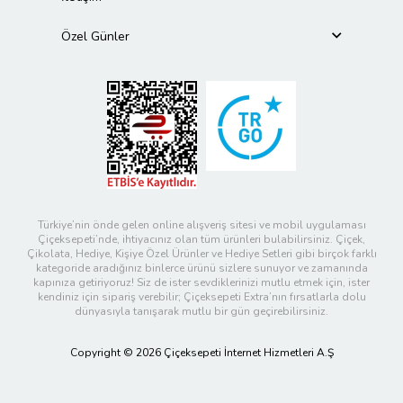
Özel Günler
Türkiye’nin önde gelen online alışveriş sitesi ve mobil uygulaması
Çiçeksepeti’nde, ihtiyacınız olan tüm ürünleri bulabilirsiniz. Çiçek,
Çikolata, Hediye, Kişiye Özel Ürünler ve Hediye Setleri gibi birçok farklı
kategoride aradığınız binlerce ürünü sizlere sunuyor ve zamanında
kapınıza getiriyoruz! Siz de ister sevdiklerinizi mutlu etmek için, ister
kendiniz için sipariş verebilir; Çiçeksepeti Extra’nın fırsatlarla dolu
dünyasıyla tanışarak mutlu bir gün geçirebilirsiniz.
Copyright © 2026 Çiçeksepeti İnternet Hizmetleri A.Ş