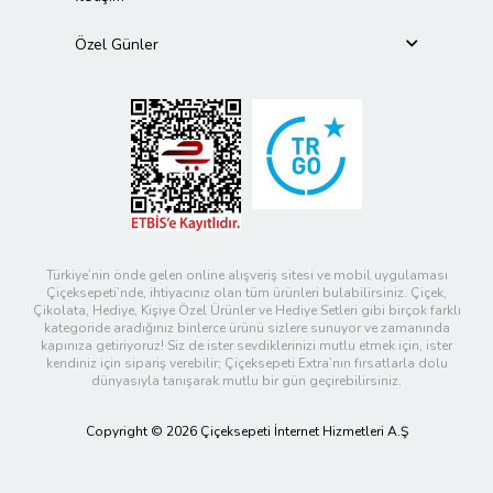
Özel Günler
Türkiye’nin önde gelen online alışveriş sitesi ve mobil uygulaması
Çiçeksepeti’nde, ihtiyacınız olan tüm ürünleri bulabilirsiniz. Çiçek,
Çikolata, Hediye, Kişiye Özel Ürünler ve Hediye Setleri gibi birçok farklı
kategoride aradığınız binlerce ürünü sizlere sunuyor ve zamanında
kapınıza getiriyoruz! Siz de ister sevdiklerinizi mutlu etmek için, ister
kendiniz için sipariş verebilir; Çiçeksepeti Extra’nın fırsatlarla dolu
dünyasıyla tanışarak mutlu bir gün geçirebilirsiniz.
Copyright © 2026 Çiçeksepeti İnternet Hizmetleri A.Ş