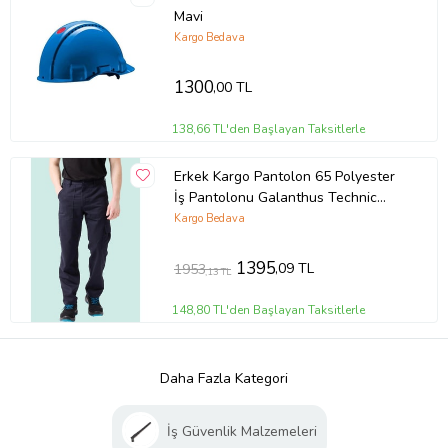
Mavi
Kargo Bedava
1300
,00 TL
138,66 TL'den Başlayan Taksitlerle
Erkek Kargo Pantolon 65 Polyester
İş Pantolonu Galanthus Technic
Cepli Rahat Kalıp (Lacivert)
Kargo Bedava
1395
,09 TL
1953
,13 TL
148,80 TL'den Başlayan Taksitlerle
Daha Fazla Kategori
İş Güvenlik Malzemeleri