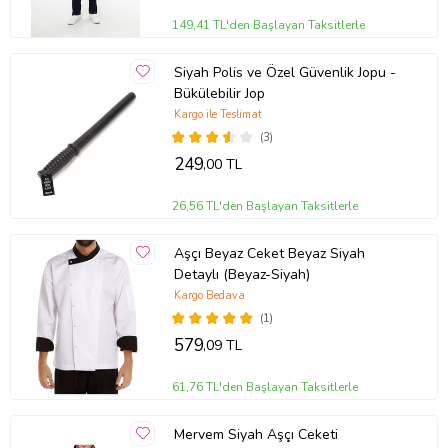
149,41 TL'den Başlayan Taksitlerle
Siyah Polis ve Özel Güvenlik Jopu -
Bükülebilir Jop
Kargo ile Teslimat
(3)
249
,00 TL
26,56 TL'den Başlayan Taksitlerle
Aşçı Beyaz Ceket Beyaz Siyah
Detaylı (Beyaz-Siyah)
Kargo Bedava
(1)
579
,09 TL
61,76 TL'den Başlayan Taksitlerle
Mervem Siyah Aşçı Ceketi