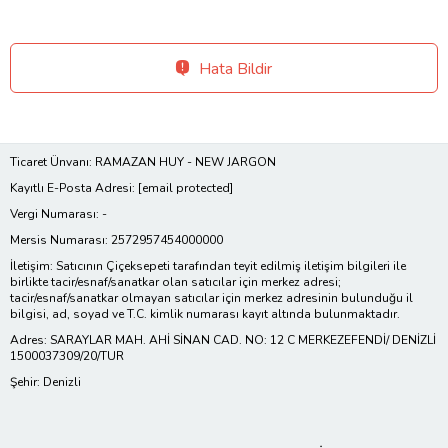
Hata Bildir
Ticaret Ünvanı: RAMAZAN HUY - NEW JARGON
Kayıtlı E-Posta Adresi:
[email protected]
Vergi Numarası: -
Mersis Numarası: 2572957454000000
İletişim: Satıcının Çiçeksepeti tarafından teyit edilmiş iletişim bilgileri ile
birlikte tacir/esnaf/sanatkar olan satıcılar için merkez adresi;
tacir/esnaf/sanatkar olmayan satıcılar için merkez adresinin bulunduğu il
bilgisi, ad, soyad ve T.C. kimlik numarası kayıt altında bulunmaktadır.
Adres: SARAYLAR MAH. AHİ SİNAN CAD. NO: 12 C MERKEZEFENDİ/ DENİZLİ
1500037309/20/TUR
Şehir: Denizli