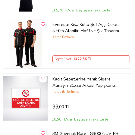
105,76 TL'den Başlayan Taksitlerle
Evereste Kısa Kollu Şef Aşçı Ceketi -
Nefes Alabilir, Hafif ve Şık Tasarım
Kargo Bedava
Sepet Fiyatı
1422
,56 TL
Kağıt Sepetlerine Yanık Sigara
Atmayın 21x28 Arkası Yapışkanlı
Levha
Kargo ile Teslimat
99
,00 TL
10,56 TL'den Başlayan Taksitlerle
3M Güvenlik Bareti G3000NUV-BB