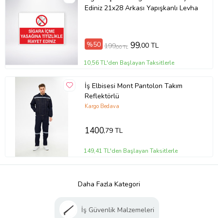
Ediniz 21x28 Arkası Yapışkanlı Levha
%50
99
,00 TL
199
,00 TL
10,56 TL'den Başlayan Taksitlerle
İş Elbisesi Mont Pantolon Takım
Reflektörlü
Kargo Bedava
1400
,79 TL
149,41 TL'den Başlayan Taksitlerle
Daha Fazla Kategori
İş Güvenlik Malzemeleri