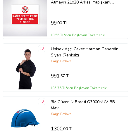
Atmayın 21x28 Arkası Yapışkanlı
Levha
99
,00 TL
10,56 TL'den Başlayan Taksitlerle
Unisex Aşçı Ceket Harman Gabardin
Siyah (Renksiz)
Kargo Bedava
991
,57 TL
105,76 TL'den Başlayan Taksitlerle
3M Güvenlik Bareti G3000NUV-BB
Mavi
Kargo Bedava
1300
,00 TL