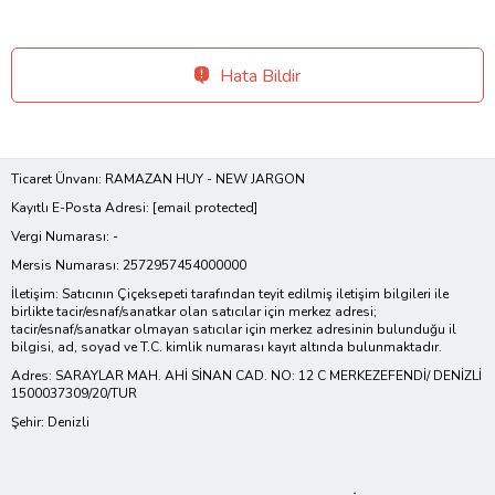
Hata Bildir
Ticaret Ünvanı: RAMAZAN HUY - NEW JARGON
Kayıtlı E-Posta Adresi:
[email protected]
Vergi Numarası: -
Mersis Numarası: 2572957454000000
İletişim: Satıcının Çiçeksepeti tarafından teyit edilmiş iletişim bilgileri ile
birlikte tacir/esnaf/sanatkar olan satıcılar için merkez adresi;
tacir/esnaf/sanatkar olmayan satıcılar için merkez adresinin bulunduğu il
bilgisi, ad, soyad ve T.C. kimlik numarası kayıt altında bulunmaktadır.
Adres: SARAYLAR MAH. AHİ SİNAN CAD. NO: 12 C MERKEZEFENDİ/ DENİZLİ
1500037309/20/TUR
Şehir: Denizli