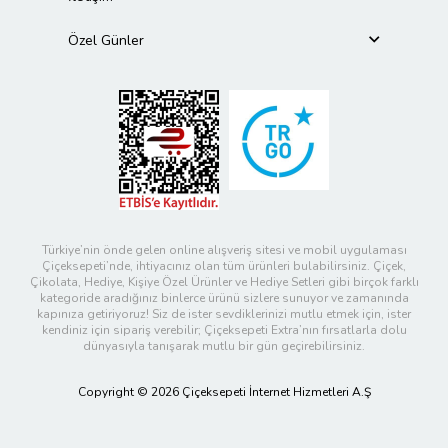
Özel Günler
Türkiye’nin önde gelen online alışveriş sitesi ve mobil uygulaması
Çiçeksepeti’nde, ihtiyacınız olan tüm ürünleri bulabilirsiniz. Çiçek,
Çikolata, Hediye, Kişiye Özel Ürünler ve Hediye Setleri gibi birçok farklı
kategoride aradığınız binlerce ürünü sizlere sunuyor ve zamanında
kapınıza getiriyoruz! Siz de ister sevdiklerinizi mutlu etmek için, ister
kendiniz için sipariş verebilir; Çiçeksepeti Extra’nın fırsatlarla dolu
dünyasıyla tanışarak mutlu bir gün geçirebilirsiniz.
Copyright © 2026 Çiçeksepeti İnternet Hizmetleri A.Ş