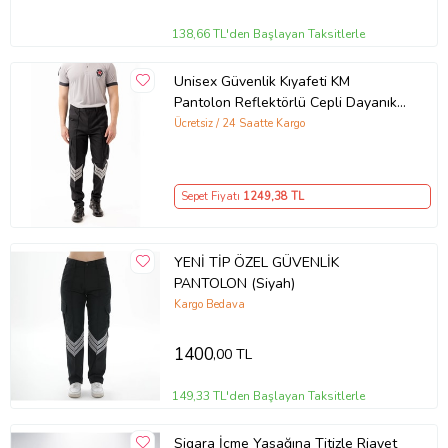
138,66 TL'den Başlayan Taksitlerle
Unisex Güvenlik Kıyafeti KM
Pantolon Reflektörlü Cepli Dayanıklı
Kumaş Özel Güvenlik Personel
Ücretsiz / 24 Saatte Kargo
Pantol
Sepet Fiyatı
1249
,38 TL
YENİ TİP ÖZEL GÜVENLİK
PANTOLON (Siyah)
Kargo Bedava
1400
,00 TL
149,33 TL'den Başlayan Taksitlerle
Sigara İçme Yasağına Titizle Riayet