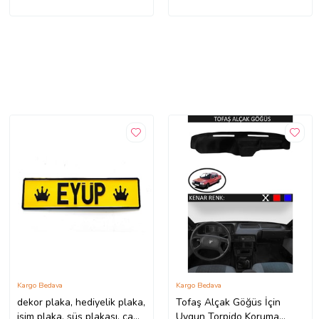
Kargo Bedava
Kargo Bedava
dekor plaka, hediyelik plaka,
Tofaş Alçak Göğüs İçin
isim plaka, süs plakası, cam
Uygun Torpido Koruma