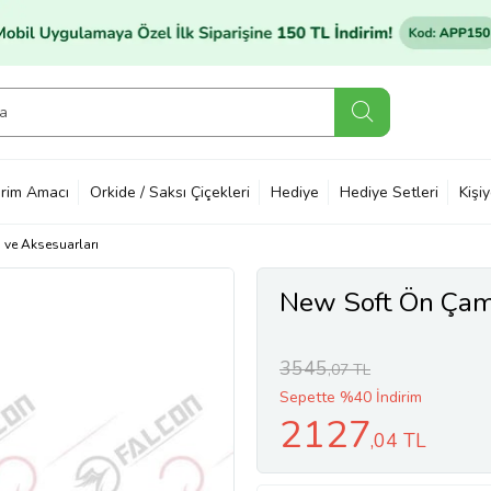
rim Amacı
Orkide / Saksı Çiçekleri
Hediye
Hediye Setleri
Kişi
ı ve Aksesuarları
New Soft Ön Çam
3545
,07 TL
Sepette %40 İndirim
2127
,04 TL