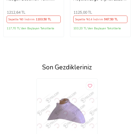
Beyaz Detaylı 704 Desen
Led
A+++Kalite
1212
,64 TL
1125
,00 TL
Sepette %9 İndirim
1103
,50 TL
Sepette %14 İndirim
967
,50 TL
117,70 TL'den Başlayan Taksitlerle
103,20 TL'den Başlayan Taksitlerle
Son Gezdikleriniz