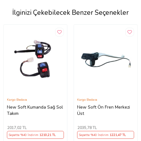
İlginizi Çekebilecek Benzer Seçenekler
Kargo Bedava
Kargo Bedava
New Soft Kumanda Sağ Sol
New Soft Ön Fren Merkezi
Takım
Üst
2017
,02 TL
2035
,78 TL
Sepette %40 İndirim
1210
,21 TL
Sepette %40 İndirim
1221
,47 TL