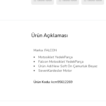
Ürün Açıklaması
Marka :FALCON
Motosiklet YedekParça
Falcon Motosiklet YedekParça
Ürün Adi:New Soft Ön Çamurluk Beyaz
SevenKardesler Motor
Ürün Kodu:
kcm95612269