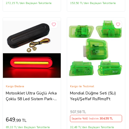
272,15 TL'den Başlayan Taksitlerle
153,50 TL'den Başlayan Taksitlerle
Kargo Bedava
Kargo ile Teslimat
Motosiklet Ultra Güçlü Arka
Mondial Düğme Seti (5Li)
Çoklu 58 Led Sistem Park-
Yeşil/Şeffaf Rs/Rmz/Ft
Fren+Sinyal+Dörtlü Modlu
507
,58 TL
649
Sepette %40 İndirim
304
,55 TL
,99 TL
69,33 TL'den Başlayan Taksitlerle
32,48 TL'den Başlayan Taksitlerle