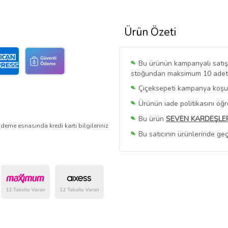
Ürün Özeti
Bu ürünün kampanyalı satışı 
stoğundan maksimum 10 adet sa
Çiçeksepeti kampanya koşull
Ürünün iade politikasını öğ
Bu ürün
SEVEN KARDEŞLE
deme esnasında kredi kartı bilgileriniz
Bu satıcının ürünlerinde geç
Bu Satıcının
Tüm Ürünlerini
Ürün sayfasında gördüğünüz f
belirlenmektedir.