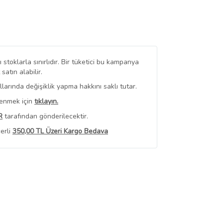
stoklarla sınırlıdır. Bir tüketici bu kampanya
tın alabilir.
arında değişiklik yapma hakkını saklı tutar.
renmek için
tıklayın.
R
tarafından gönderilecektir.
erli
350,00 TL Üzeri Kargo Bedava
 Görüntüle
iyat bilgileri, satıcı tarafından