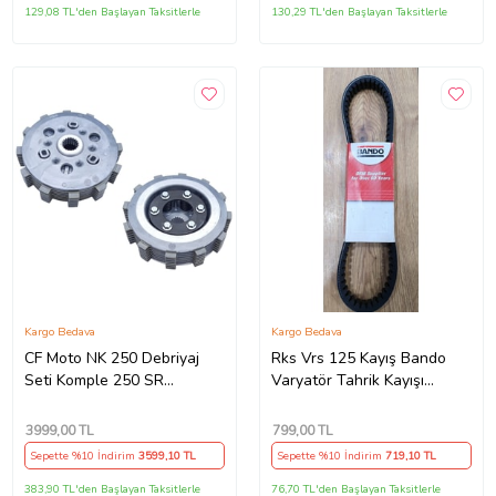
129,08 TL'den Başlayan Taksitlerle
130,29 TL'den Başlayan Taksitlerle
Kargo Bedava
Kargo Bedava
CF Moto NK 250 Debriyaj
Rks Vrs 125 Kayış Bando
Seti Komple 250 SR
Varyatör Tahrik Kayışı
Debriyaj Balata+Göbek Set
815.5x22x30x10 Supermoto
7Li Hepsi İnce(2018-
3999
,00 TL
799
,00 TL
22)Arasmto (Siyah)
Sepette %10 İndirim
3599
,10 TL
Sepette %10 İndirim
719
,10 TL
383,90 TL'den Başlayan Taksitlerle
76,70 TL'den Başlayan Taksitlerle