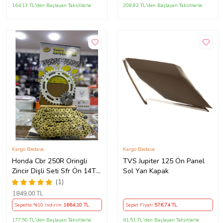
164,13 TL'den Başlayan Taksitlerle
208,82 TL'den Başlayan Taksitlerle
Kargo Bedava
Kargo Bedava
Honda Cbr 250R Oringli
TVS Jupiter 125 Ön Panel
Zincir Dişli Seti Sfr Ön 14T
Sol Yan Kapak
Arka 38 T/120 Bakla 2011-
(1)
17 Arasmto
1849
,00 TL
Sepette %10 İndirim
1664
,10 TL
Sepet Fiyatı
576
,74 TL
177,50 TL'den Başlayan Taksitlerle
61,51 TL'den Başlayan Taksitlerle