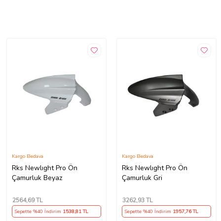
Kargo Bedava
Kargo Bedava
Rks Newlıght Pro Ön
Rks Newlıght Pro Ön
Çamurluk Beyaz
Çamurluk Gri
2564
,69 TL
3262
,93 TL
Sepette %40 İndirim
1538
,81 TL
Sepette %40 İndirim
1957
,76 TL