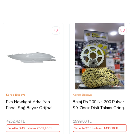
Kargo Bedava
Kargo Bedava
Rks Newlıght Arka Yan
Bajaj Rs 200 Ns 200 Pulsar
Panel Sağ Beyaz Orijinal
Sfr Zincir Dişli Takımı Oringli
Arka 40T -Ön 14T 108
Bakla Supermto
4252
,42 TL
1599
,00 TL
Sepette %40 İndirim
2551
,45 TL
Sepette %10 İndirim
1439
,10 TL