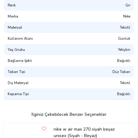
birimleri
Renk
Gri
Yumuşak ve esnek köpük
Marka
Nike
yastıklama sistemi
Ürün günlük kullanım için
Materyal
Tekstil
tasarlanmıştır.
Kullanım Alanı
Günlük
Dünyanın en büyük spor giyim
Yaş Grubu
Yetişkin
markaları arasında bulunan Nike,
Bağlama Şekli
Bağcıklı
tasarladığı ürünler ile
Taban Tipi
Düz Taban
kullanıcılarına keyifli ve konforlu
deneyimler sağlıyor.
Dış Materyal
Tekstil
Kapama Tipi
Bağcıklı
Ürün Kodu:
kcm21845764
İlginizi Çekebilecek Benzer Seçenekler
nike w air max 270 siyah beyaz
unisex (Siyah - Beyaz)