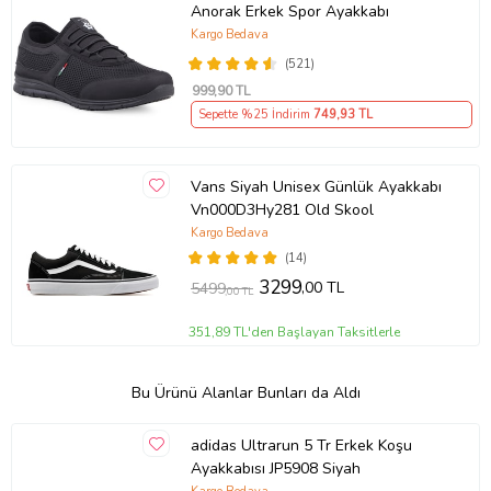
Anorak Erkek Spor Ayakkabı
Kargo Bedava
(521)
999
,90 TL
Sepette %25 İndirim
749
,93 TL
Vans Siyah Unisex Günlük Ayakkabı
Vn000D3Hy281 Old Skool
Kargo Bedava
(14)
3299
,00 TL
5499
,00 TL
351,89 TL'den Başlayan Taksitlerle
Bu Ürünü Alanlar Bunları da Aldı
adidas Ultrarun 5 Tr Erkek Koşu
Ayakkabısı JP5908 Siyah