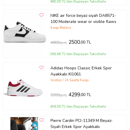
480,00 TL'den Başlayan Taksitlerle
NIKE aır force beyaz siyah DA8571-
100 Moderate wear or visible flaws
Kargo Bedava
2500
,00 TL
4800
,00 TL
266,66 TL'den Başlayan Taksitlerle
Adidas Hoops Classic Erkek Spor
Ayakkabı KI1061
Ücretsiz / 24 Saatte Kargo
4299
,00 TL
5999
,00 TL
458,56 TL'den Başlayan Taksitlerle
Pierre Cardin PCI-11349 M Beyaz-
Siyah Erkek Spor Ayakkabı