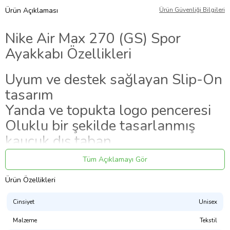
Ürün Açıklaması
Ürün Güvenliği Bilgileri
Nike Air Max 270 (GS) Spor
Ayakkabı Özellikleri
Uyum ve destek sağlayan Slip-On
tasarım
Yanda ve topukta logo penceresi
Oluklu bir şekilde tasarlanmış
kauçuk dış taban
Pratik ve kolay kullanım sunan
Tüm Açıklamayı Gör
bağcık sistemi
Ürün Özellikleri
Dilde ve topukta bulunan dolgu
malzemeler
Cinsiyet
Unisex
Konfor ve rahatlık sunan Air Max
Malzeme
Tekstil