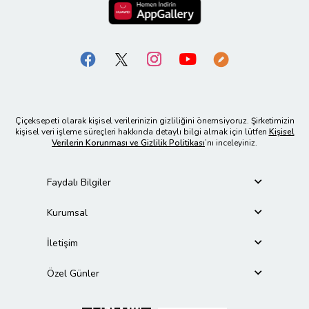
Çiçeksepeti olarak kişisel verilerinizin gizliliğini önemsiyoruz. Şirketimizin
kişisel veri işleme süreçleri hakkında detaylı bilgi almak için lütfen
Kişisel
Verilerin Korunması ve Gizlilik Politikası
’nı inceleyiniz.
Faydalı Bilgiler
Kurumsal
İletişim
Özel Günler