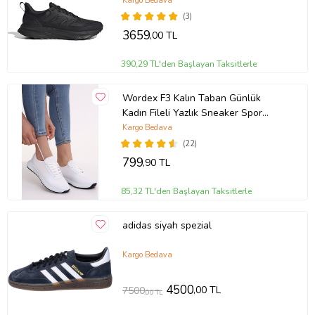
Kargo Bedava
(3)
3659
,00 TL
390,29 TL'den Başlayan Taksitlerle
Wordex F3 Kalın Taban Günlük
Kadın Fileli Yazlık Sneaker Spor
Ayakkabı (Beyaz)
Kargo Bedava
(22)
799
,90 TL
85,32 TL'den Başlayan Taksitlerle
adidas siyah spezial
Kargo Bedava
4500
,00 TL
7500
,00 TL