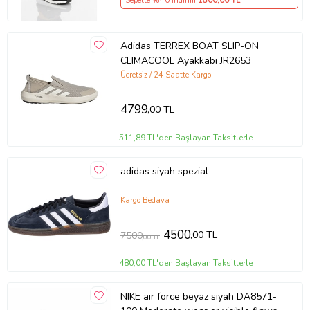
Sepette %40 İndirim
1800
,00 TL
Adidas TERREX BOAT SLIP-ON
CLIMACOOL Ayakkabı JR2653
Ücretsiz / 24 Saatte Kargo
4799
,00 TL
511,89 TL'den Başlayan Taksitlerle
adidas siyah spezial
Kargo Bedava
4500
,00 TL
7500
,00 TL
480,00 TL'den Başlayan Taksitlerle
NIKE aır force beyaz siyah DA8571-