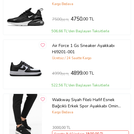
Kargo Bedava
4750
,00 TL
7500
,00 TL
506,66 TL'den Başlayan Taksitlerle
Air Force 1 Gs Sneaker Ayakkabı
HJ9201-001
Ücretsiz / 24 Saatte Kargo
4899
,00 TL
4999
,00 TL
522,56 TL'den Başlayan Taksitlerle
Walkway Siyah Fileli Hafif Esnek
Bağcıklı Erkek Spor Ayakkabı Omina
M (Siyah - Beyaz)
Kargo Bedava
3000
,00 TL