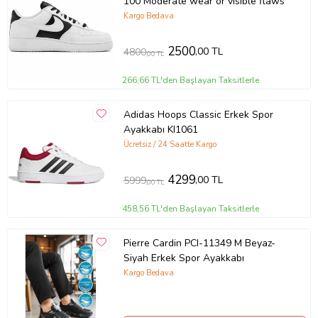
100 Moderate wear or visible flaws
Kargo Bedava
2500
,00 TL
4800
,00 TL
266,66 TL'den Başlayan Taksitlerle
Adidas Hoops Classic Erkek Spor
Ayakkabı KI1061
Ücretsiz / 24 Saatte Kargo
4299
,00 TL
5999
,00 TL
458,56 TL'den Başlayan Taksitlerle
Pierre Cardin PCI-11349 M Beyaz-
Siyah Erkek Spor Ayakkabı
Kargo Bedava