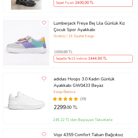
Sepet Fiyatı
2400
,00 TL
Lumberjack Freya Bej Lila Günlük Kız
Çocuk Spor Ayakkabı
Ücretsiz / 24 Saatte Kargo
1699
,88 TL
Sepette %15 İndirim
1444
,90 TL
adidas Hoops 3.0 Kadın Günlük
Ayakkabı GW0433 Beyaz
Kargo Bedava
(39)
2299
,00 TL
245,22 TL'den Başlayan Taksitlerle
Vojo 4359 Comfort Taban Bağcıksız