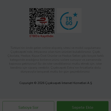
Türkiye’nin önde gelen online alışveriş sitesi ve mobil uygulaması
Çiçeksepeti’nde, ihtiyacınız olan tüm ürünleri bulabilirsiniz. Çiçek,
Çikolata, Hediye, Kişiye Özel Ürünler ve Hediye Setleri gibi birçok farklı
kategoride aradığınız binlerce ürünü sizlere sunuyor ve zamanında
kapınıza getiriyoruz! Siz de ister sevdiklerinizi mutlu etmek için, ister
kendiniz için sipariş verebilir; Çiçeksepeti Extra’nın fırsatlarla dolu
dünyasıyla tanışarak mutlu bir gün geçirebilirsiniz.
Copyright © 2026 Çiçeksepeti İnternet Hizmetleri A.Ş
Satıcıya Sor
Sepete Ekle