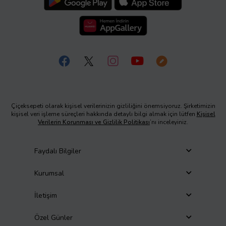
Çiçeksepeti olarak kişisel verilerinizin gizliliğini önemsiyoruz. Şirketimizin
kişisel veri işleme süreçleri hakkında detaylı bilgi almak için lütfen
Kişisel
Verilerin Korunması ve Gizlilik Politikası
’nı inceleyiniz.
Faydalı Bilgiler
Kurumsal
İletişim
Özel Günler