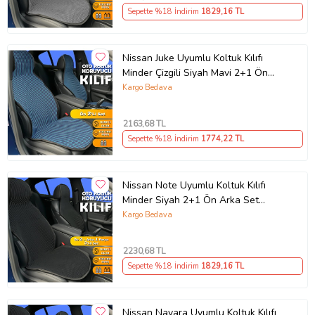
Sepette %18 İndirim
1829
,16 TL
Nissan Juke Uyumlu Koltuk Kılıfı
Minder Çizgili Siyah Mavi 2+1 Ön
Arka Set
Kargo Bedava
2163
,68 TL
Sepette %18 İndirim
1774
,22 TL
Nissan Note Uyumlu Koltuk Kılıfı
Minder Siyah 2+1 Ön Arka Set
(Karışık)
Kargo Bedava
2230
,68 TL
Sepette %18 İndirim
1829
,16 TL
Nissan Navara Uyumlu Koltuk Kılıfı