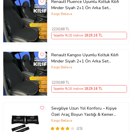
Renault Fluence Uyumlu Koltuk Kılıfı
Minder Siyah 2+1 Ön Arka Set
(Karışık)
Kargo Bedava
2230
,68 TL
Sepette %18 İndirim
1829
,16 TL
Renault Kangoo Uyumlu Koltuk Kılıfı
Minder Siyah 2+1 Ön Arka Set
(Karışık)
Kargo Bedava
2230
,68 TL
Sepette %18 İndirim
1829
,16 TL
Sevgiliye Uzun Yol Konforu – Kişiye
Özel Araç Boyun Yastığı & Kemer
Pedi Hediye Seti
Kargo Bedava
(23)