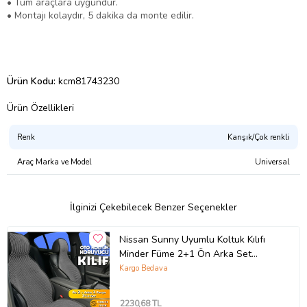
• Tüm araçlara uygundur.
• Montajı kolaydır, 5 dakika da monte edilir.
Ürün Kodu:
kcm81743230
Ürün Özellikleri
Renk
Karışık/Çok renkli
Araç Marka ve Model
Universal
İlginizi Çekebilecek Benzer Seçenekler
Nissan Sunny Uyumlu Koltuk Kılıfı
Minder Füme 2+1 Ön Arka Set
(Karışık)
Kargo Bedava
2230
,68 TL