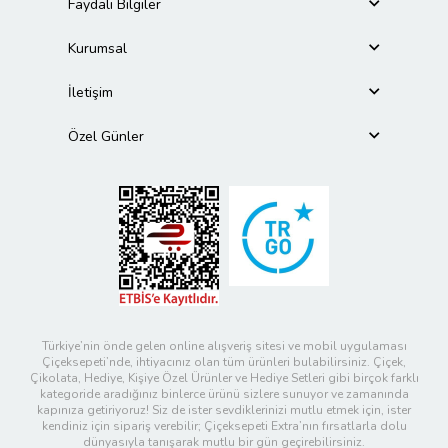
Faydalı Bilgiler
Kurumsal
İletişim
Özel Günler
Türkiye’nin önde gelen online alışveriş sitesi ve mobil uygulaması
Çiçeksepeti’nde, ihtiyacınız olan tüm ürünleri bulabilirsiniz. Çiçek,
Çikolata, Hediye, Kişiye Özel Ürünler ve Hediye Setleri gibi birçok farklı
kategoride aradığınız binlerce ürünü sizlere sunuyor ve zamanında
kapınıza getiriyoruz! Siz de ister sevdiklerinizi mutlu etmek için, ister
kendiniz için sipariş verebilir; Çiçeksepeti Extra’nın fırsatlarla dolu
dünyasıyla tanışarak mutlu bir gün geçirebilirsiniz.