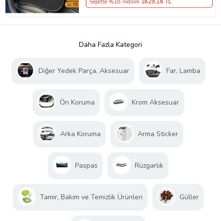
Sepette %18 İndirim
1829
,16 TL
Daha Fazla Kategori
Diğer Yedek Parça, Aksesuar
Far, Lamba
Ön Koruma
Krom Aksesuar
Arka Koruma
Arma Sticker
Paspas
Rüzgarlık
Tamir, Bakım ve Temizlik Ürünleri
Güller