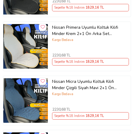
2230
,68 TL
Sepette %18 İndirim
1829
,16 TL
Nissan Primera Uyumlu Koltuk Kılıfı
Minder Krem 2+1 Ön Arka Set
(Karışık)
Kargo Bedava
2230
,68 TL
Sepette %18 İndirim
1829
,16 TL
Nissan Micra Uyumlu Koltuk Kılıfı
Minder Çizgili Siyah Mavi 2+1 Ön
Arka Set (Karışık)
Kargo Bedava
2230
,68 TL
Sepette %18 İndirim
1829
,16 TL