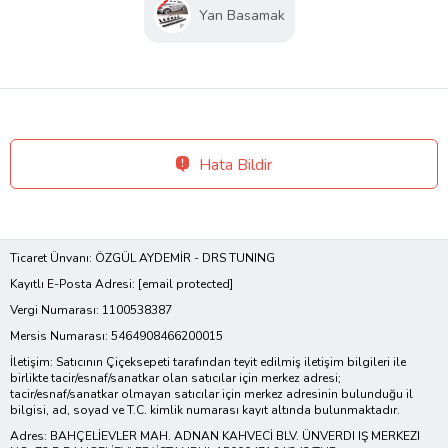
Yan Basamak
Hata Bildir
Ticaret Ünvanı: ÖZGÜL AYDEMİR - DRS TUNING
Kayıtlı E-Posta Adresi:
[email protected]
Vergi Numarası: 1100538387
Mersis Numarası: 5464908466200015
İletişim: Satıcının Çiçeksepeti tarafından teyit edilmiş iletişim bilgileri ile
birlikte tacir/esnaf/sanatkar olan satıcılar için merkez adresi;
tacir/esnaf/sanatkar olmayan satıcılar için merkez adresinin bulunduğu il
bilgisi, ad, soyad ve T.C. kimlik numarası kayıt altında bulunmaktadır.
Adres: BAHÇELİEVLER MAH. ADNAN KAHVECİ BLV. ÜNVERDI IŞ MERKEZI