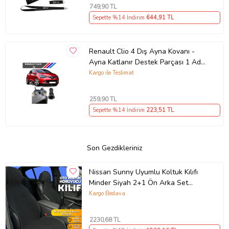
749
,90 TL
Sepette %14 İndirim
644
,91 TL
Renault Clio 4 Dış Ayna Kovanı -
Ayna Katlanır Destek Parçası 1 Adet
490307706 M3625
Kargo ile Teslimat
259
,90 TL
Sepette %14 İndirim
223
,51 TL
Son Gezdikleriniz
Nissan Sunny Uyumlu Koltuk Kılıfı
Minder Siyah 2+1 Ön Arka Set
(Karışık)
Kargo Bedava
2230
,68 TL