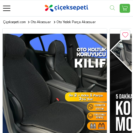
Çiçeksepeti.com
Oto Aksesuar
Oto Yedek Parça Aksesuar